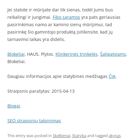
Jei statote ir mūrijate dar tik sienas, todėl Jums bus
reikalingi ir jungimai.
Fibo sąramos
yra pats geriausias
pasirinkimas namo ar kamino sienų mūrijimui, tad
pasirinkę šio gamintojo produktą įsitikinsite, kad jų
tarnavimo laikas yra didelis.
Blokeliai
. HAUS. Plytos.
Klinkerinės trinkelės
.
Šaligatviams
.
Blokeliai.
Daugiau informacijos apie statybines medžiagas
ČIA
.
Straipsnis parašytas: 2015-04-13
Blogai
.
SEO straipsnių talpinimas
This entry was posted in
Skelbimai
,
Statyba
and tagged
akytas