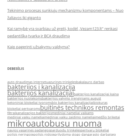
Tekinimo procesas sunkiųjų mechanizmų komponentams – Nuo
žaliavos iki giganto
Kai ramybė yra svarbiau už greitį, kodėl „Vezam123.lt“ renkasi
pedantišką tvarką ir BCA draudimą
Kaip pagerinti užsakymų valdymą?
DEBESĖLIS
auto draudimas internetu
azurines trinkeles
bakalauro darbas
bakterijos i kanalizacija
bakterijos kanalizacijai
bakterijos kanalizacijai kaina
bakterijos nuotekoms
bakterijos valymo irenginiams august
betoniniai blokeliai tvoroms
bio bakterijos kanalizacijai
biokuras
buitinės technikos remontas
blokeliai pertvaroms
filtrai
kanalizacijos bakterijos
mediniai nameliai vaikams
mediniai vaiku nameliai
mediniai vaiku zaidimo nameliai
medžio briketai
mikroautobusu nuoma
naujos vasarines padangos
parduodu trinkeles
pertvaru blokeliai
poilsis neringoje
poilsis nidoje
prilydoma stogo danga
rasto darbai
seo