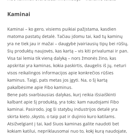
Kaminai
Kaminai – ko gero, visiems puikiai pažįstama, kasdien
matoma pastatų detalė. Tačiau įdomu tai, kad tų kaminų
yra ne tiek jau ir mažai – daugybė įvairiausių tipų bei rūšių,
šių produktų naujovės, kas kartą – vis kiti privalumai ir pan.
Visa tai lemia tik vieną dalyką – nors žmonės žino, kas
apskritai yra kaminas, kokia paskirtis, daugelis iš jų, neturi
visos reikalingos informacijos apie konkrečios rūšies
kaminus. Taigi, pats metas jos įgyti. Na, o šį kartą
pakalbėsime apie Fibo kaminus.
Bene pats svarbiausias dalykas, kurį reikia išsiaiškinti
kalbant apie šį produktą, yra toks: kam naudojami Fibo
kaminai. Pasirodo, jog ši statybų industrijos detalė yra
skirta kieto ,skysto, o taip pat ir dujinio kuro katilams.
Atsižvelgiant į tai, kad šiuos kaminas galite naudoti bet
kokiam katilui, nepriklausomai nuo to, kokį kurą naudojate,