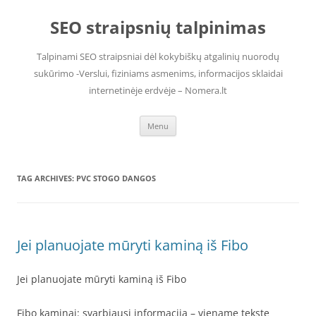
Skip
to
SEO straipsnių talpinimas
content
Talpinami SEO straipsniai dėl kokybiškų atgalinių nuorodų
sukūrimo -Verslui, fiziniams asmenims, informacijos sklaidai
internetinėje erdvėje – Nomera.lt
Menu
TAG ARCHIVES:
PVC STOGO DANGOS
Jei planuojate mūryti kaminą iš Fibo
Jei planuojate mūryti kaminą iš Fibo
Fibo kaminai: svarbiausi informacija – viename tekste