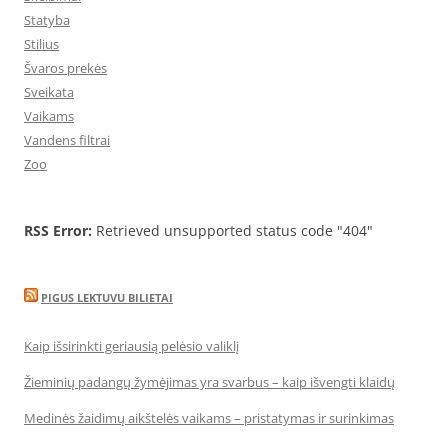
Statyba
Stilius
Švaros prekės
Sveikata
Vaikams
Vandens filtrai
Zoo
RSS Error:
Retrieved unsupported status code "404"
PIGUS LEKTUVU BILIETAI
Kaip išsirinkti geriausią pelėsio valiklį
Žieminių padangų žymėjimas yra svarbus – kaip išvengti klaidų
Medinės žaidimų aikštelės vaikams – pristatymas ir surinkimas