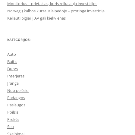
Monitorius – prietaisas, kuris reikalauja investicijos
Norvegų kalbos kursai Klaipėdoje – protinga investicija
Keliauti pigiai į JAV gali kiekvienas
KATEGORIJOS:
Auto
Buitis
Durys
Interjeras
Įranga
Nuo pelėsio
Padangos
Paslaugos
Poilsis
Prekės
Seo
Skelbimai