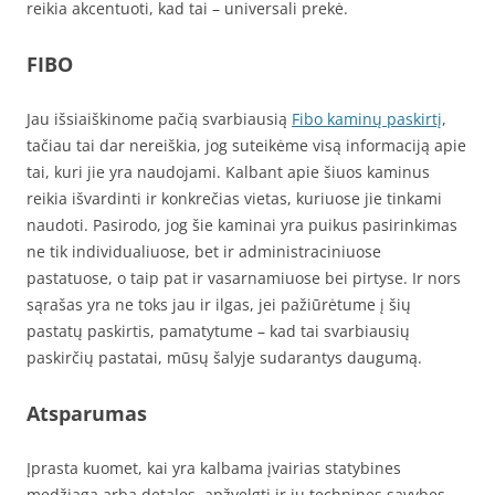
reikia akcentuoti, kad tai – universali prekė.
FIBO
Jau išsiaiškinome pačią svarbiausią
Fibo kaminų paskirtį
,
tačiau tai dar nereiškia, jog suteikėme visą informaciją apie
tai, kuri jie yra naudojami. Kalbant apie šiuos kaminus
reikia išvardinti ir konkrečias vietas, kuriuose jie tinkami
naudoti. Pasirodo, jog šie kaminai yra puikus pasirinkimas
ne tik individualiuose, bet ir administraciniuose
pastatuose, o taip pat ir vasarnamiuose bei pirtyse. Ir nors
sąrašas yra ne toks jau ir ilgas, jei pažiūrėtume į šių
pastatų paskirtis, pamatytume – kad tai svarbiausių
paskirčių pastatai, mūsų šalyje sudarantys daugumą.
Atsparumas
Įprasta kuomet, kai yra kalbama įvairias statybines
medžiaga arba detales, apžvelgti ir jų technines savybes.