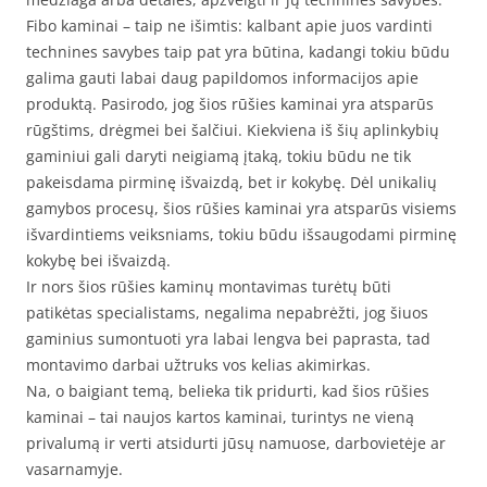
Fibo kaminai – taip ne išimtis: kalbant apie juos vardinti
technines savybes taip pat yra būtina, kadangi tokiu būdu
galima gauti labai daug papildomos informacijos apie
produktą. Pasirodo, jog šios rūšies kaminai yra atsparūs
rūgštims, drėgmei bei šalčiui. Kiekviena iš šių aplinkybių
gaminiui gali daryti neigiamą įtaką, tokiu būdu ne tik
pakeisdama pirminę išvaizdą, bet ir kokybę. Dėl unikalių
gamybos procesų, šios rūšies kaminai yra atsparūs visiems
išvardintiems veiksniams, tokiu būdu išsaugodami pirminę
kokybę bei išvaizdą.
Ir nors šios rūšies kaminų montavimas turėtų būti
patikėtas specialistams, negalima nepabrėžti, jog šiuos
gaminius sumontuoti yra labai lengva bei paprasta, tad
montavimo darbai užtruks vos kelias akimirkas.
Na, o baigiant temą, belieka tik pridurti, kad šios rūšies
kaminai – tai naujos kartos kaminai, turintys ne vieną
privalumą ir verti atsidurti jūsų namuose, darbovietėje ar
vasarnamyje.