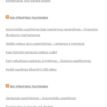
komentaras, kurį parašė Robert
SEO STRAIPSNIU TALPINIMAS
Automobilių supirkimas kaip operatyvus sprendimas – finansinio
likvidumo mechanizmas
Didelis vidaus durų pasirinkimas – rankenos ir interjeras
Kaip išsirinkti geriausią pelėsio valiklį
Kam reikalingas padangų žymėjimas – Išsamus paaiškinimas
Kodėl naudinga išbandyti CBD aliejų
SEO STRAIPSNIŲ TALPINIMAS
Geriausias pasirinkimas – Automobilių supirkimas
Nuotraukos ir spauda ant drobės