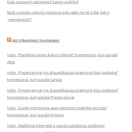
Kaip sutaupyti aptveriant kaimo sodybą?
Maži nuotekų valymo įrenginiai gali veikti ne tik tyliai, bet ir
„nematomai‘‘?
SEO STRAIPSNIU TALPINIMAS
Įrašo „Plastikinių langų kainos Vilniuje“ komentaras, kurį parašė
Algis
Įrašo „Prezervatyvai yra draugiškiausia priemonė Jūsų sveikatai“
komentaras, kurį parašė Sargiai
Įrašo „Prezervatyvai yra draugiškiausia priemonė Jūsų sveikatai“
komentaras, kurį parašė Prezervatyvai
Įrašo „Svarbi informacija apie vairavimo mokyklą Auruda“
komentaras, kurį parašė Kristina
Įrašo „Skelbimai internete ir nauda patalpinus skelbimą“