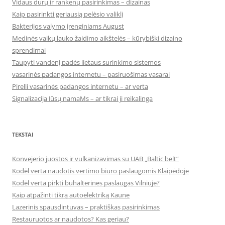
Vidaus durų ir rankenų pasirinkimas – dizainas
Kaip pasirinkti geriausią pelėsio valiklį
Bakterijos valymo įrenginiams August
Medinės vaikų lauko žaidimo aikštelės – kūrybiški dizaino
sprendimai
Taupyti vandenį padės lietaus surinkimo sistemos
vasarinės padangos internetu – pasiruošimas vasarai
Pirelli vasarinės padangos internetu – ar verta
Signalizacija Jūsų namaMs – ar tikrai ji reikalinga
TEKSTAI
Konvejerio juostos ir vulkanizavimas su UAB „Baltic belt“
Kodėl verta naudotis vertimo biuro paslaugomis Klaipėdoje
Kodėl verta pirkti buhalterines paslaugas Vilniuje?
Kaip atpažinti tikrą autoelektriką Kaune
Lazerinis spausdintuvas – praktiškas pasirinkimas
Restauruotos ar naudotos? Kas geriau?