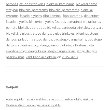
betonas
,
azurines trinkeles
,
blokeliai kaminams
,
blokeliai namo
statybai
,
blokeliai pamatams
,
blokeliai pertvaroms
,
blokeliai
tvoroms
,
fasado plyteles
,
fibo kaminai
,
fibo saramos
,
klinkerinės
fasado plytelės
,
klinkerio plyteles fasadui
,
pamatiniai blokai kaina
,
pamatu blokeliai
,
parduoda blokelius
,
parduoda trinkeles
,
pertvaru
blokeliai
,
pigiausia stogo danga
,
pigios trinkeles
,
plienines stogu
dangos
,
prilydoma stogo danga
,
pvc stogo danga kaina
,
pvc stogo
dangos
,
rulonine stogo danga
,
sienu blokeliai
,
silikatine plyta
,
skardine stogo danga kaina
,
stogo danga classic
,
stogo dangos
pasirinkimas
,
ventiliaciniai blokeliai
on
2015-04-13
.
NAUJAUSI
Auto supirkimas yra efektyvus naudotų automobilių rinkoje
Kaklaraištis sukuria vyrų išskirtinį stilių