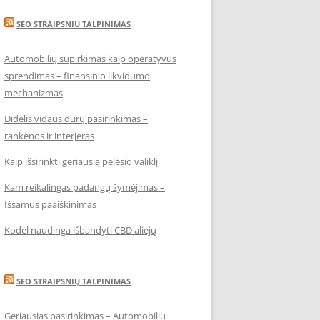
SEO STRAIPSNIU TALPINIMAS
Automobilių supirkimas kaip operatyvus
sprendimas – finansinio likvidumo
mechanizmas
Didelis vidaus durų pasirinkimas –
rankenos ir interjeras
Kaip išsirinkti geriausią pelėsio valiklį
Kam reikalingas padangų žymėjimas –
Išsamus paaiškinimas
Kodėl naudinga išbandyti CBD aliejų
SEO STRAIPSNIŲ TALPINIMAS
Geriausias pasirinkimas – Automobilių