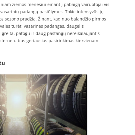
niam žiemos mėnesiui einant į pabaigą vairuotojai vis
ri vasarinių padangų pasiūlymus. Tokie intensyvūs jų
ros sezono pradžią. Žinant, kad nuo balandžio pirmos
valės turėti vasarines padangas, daugelis
i greita, patogu ir daug pastangų nereikalaujantis
nternetu bus geriausias pasirinkimas kiekvienam
tu