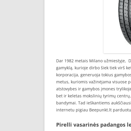
Dar 1982 metais Milano užmiestyje, Dž
gamyklą, kurioje dirbo šiek tiek virš 
korporacija, generuoja tokius gamybos
metus, kuriomis važinėjama visuose p
atstovybes ir gamybos įmones trylikoje
bet ir keletas mokslinių tyrimų centrų
bandymai. Tad ieškantiems aukščiausi
internetu pigiau Beepunkt.lt parduotu
Pirelli vasarinės padangos 