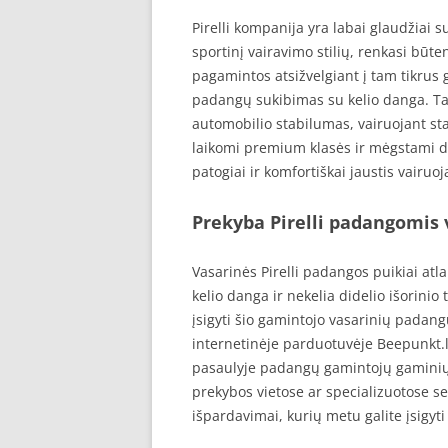
Pirelli kompanija yra labai glaudžiai 
sportinį vairavimo stilių, renkasi būt
pagamintos atsižvelgiant į tam tikru
padangų sukibimas su kelio danga. Ta
automobilio stabilumas, vairuojant st
laikomi premium klasės ir mėgstami da
patogiai ir komfortiškai jaustis vairuoj
Prekyba Pirelli padangomis 
Vasarinės Pirelli padangos puikiai atl
kelio danga ir nekelia didelio išorinio
įsigyti šio gamintojo vasarinių padangų
internetinėje parduotuvėje Beepunkt.lt,
pasaulyje padangų gamintojų gaminių, g
prekybos vietose ar specializuotose ser
išpardavimai, kurių metu galite įsigyt