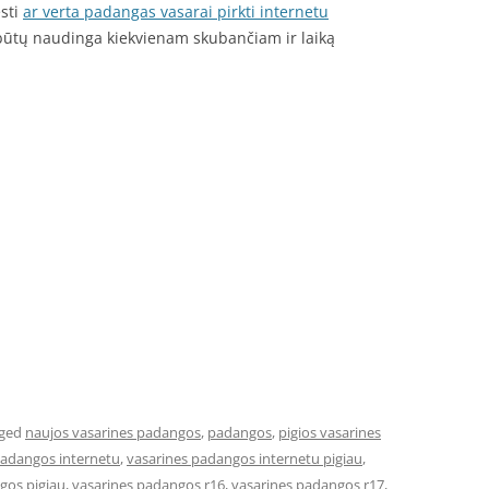
ęsti
ar verta padangas vasarai pirkti internetu
 būtų naudinga kiekvienam skubančiam ir laiką
gged
naujos vasarines padangos
,
padangos
,
pigios vasarines
padangos internetu
,
vasarines padangos internetu pigiau
,
gos pigiau
,
vasarines padangos r16
,
vasarines padangos r17
,