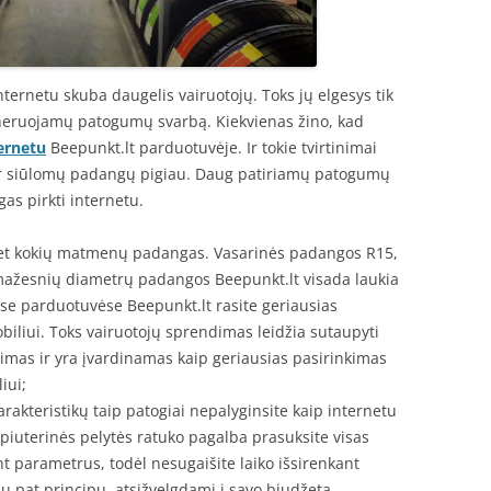
 internetu skuba daugelis vairuotojų. Toks jų elgesys tik
eneruojamų patogumų svarbą. Kiekvienas žino, kad
ernetu
Beepunkt.lt parduotuvėje. Ir tokie tvirtinimai
 ar siūlomų padangų pigiau. Daug patiriamų patogumų
as pirkti internetu.
i bet kokių matmenų padangas. Vasarinės padangos R15,
mažesnių diametrų padangos Beepunkt.lt visada laukia
nėse parduotuvėse Beepunkt.lt rasite geriausias
iliui. Toks vairuotojų sprendimas leidžia sutaupyti
imas ir yra įvardinamas kaip geriausias pasirinkimas
iui;
akteristikų taip patogiai nepalyginsite kaip internetu
piuterinės pelytės ratuko pagalba prasuksite visas
 parametrus, todėl nesugaišite laiko išsirenkant
iu pat principu, atsižvelgdami į savo biudžetą