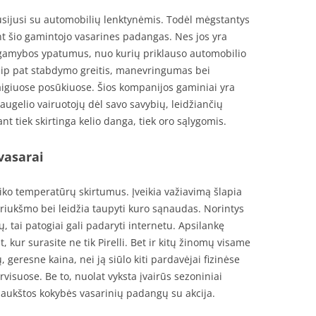
susijusi su automobilių lenktynėmis. Todėl mėgstantys
ent šio gamintojo vasarines padangas. Nes jos yra
s gamybos ypatumus, nuo kurių priklauso automobilio
ip pat stabdymo greitis, manevringumas bei
aigiuose posūkiuose. Šios kompanijos gaminiai yra
ugelio vairuotojų dėl savo savybių, leidžiančių
ant tiek skirtinga kelio danga, tiek oro sąlygomis.
vasarai
aiko temperatūrų skirtumus. Įveikia važiavimą šlapia
 triukšmo bei leidžia taupyti kuro sąnaudas. Norintys
, tai patogiai gali padaryti internetu. Apsilankę
 kur surasite ne tik Pirelli. Bet ir kitų žinomų visame
eresne kaina, nei ją siūlo kiti pardavėjai fizinėse
visuose. Be to, nuolat vyksta įvairūs sezoniniai
i aukštos kokybės vasarinių padangų su akcija.