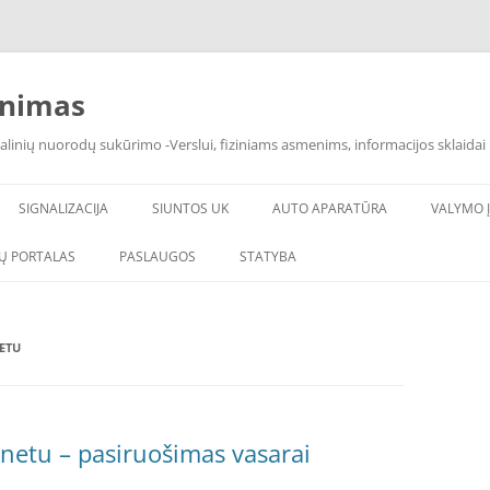
inimas
alinių nuorodų sukūrimo -Verslui, fiziniams asmenims, informacijos sklaidai 
SIGNALIZACIJA
SIUNTOS UK
AUTO APARATŪRA
VALYMO Į
Ų PORTALAS
PASLAUGOS
STATYBA
ETU
netu – pasiruošimas vasarai