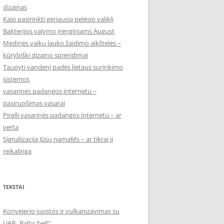
dizainas
Kaip pasirinkti geriausią pelėsio valiklį
Bakterijos valymo įrenginiams August
Medinės vaikų lauko žaidimo aikštelės –
kūrybiški dizaino sprendimai
Taupyti vandenį padės lietaus surinkimo
sistemos
vasarinės padangos internetu –
pasiruošimas vasarai
Pirelli vasarinės padangos internetu – ar
verta
Signalizacija Jūsų namaMs – ar tikrai ji
reikalinga
TEKSTAI
Konvejerio juostos ir vulkanizavimas su
UAB „Baltic belt“