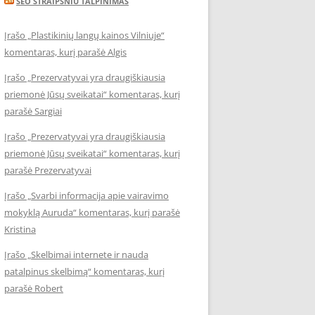
SEO STRAIPSNIU TALPINIMAS
Įrašo „Plastikinių langų kainos Vilniuje“
komentaras, kurį parašė Algis
Įrašo „Prezervatyvai yra draugiškiausia
priemonė Jūsų sveikatai“ komentaras, kurį
parašė Sargiai
Įrašo „Prezervatyvai yra draugiškiausia
priemonė Jūsų sveikatai“ komentaras, kurį
parašė Prezervatyvai
Įrašo „Svarbi informacija apie vairavimo
mokyklą Auruda“ komentaras, kurį parašė
Kristina
Įrašo „Skelbimai internete ir nauda
patalpinus skelbimą“ komentaras, kurį
parašė Robert