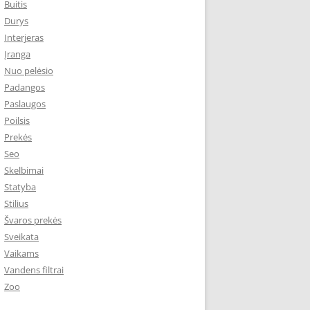
Buitis
Durys
Interjeras
Įranga
Nuo pelėsio
Padangos
Paslaugos
Poilsis
Prekės
Seo
Skelbimai
Statyba
Stilius
Švaros prekės
Sveikata
Vaikams
Vandens filtrai
Zoo