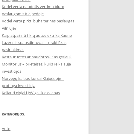
Kodėl verta naudotis vertimo biuro
paslaugomis Klaipėdoje
Kodėl verta pirkti buhalterines paslaugas
Vilniuje?
Kaip atpažinti tikrą autoelektriką Kaune
Lazerinis spausdintuvas – praktiškas
pasirinkimas
Restauruotos ar naudotos? Kas geriau?
Monitorius – prietaisas, kuris reikalauja
investicijos
Norvegų kalbos kursai Klaipėdoje –
protinga investicija
Keliauti pigiai į JAV gali kiekvienas
KATEGORIJOS:
Auto