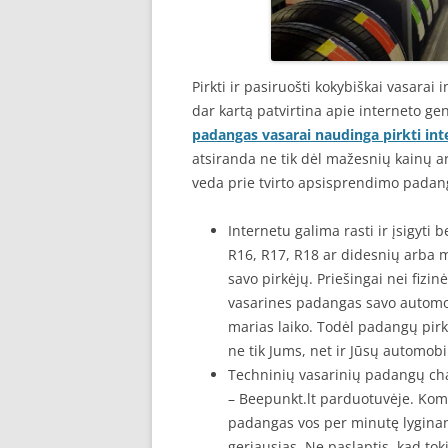
Pirkti ir pasiruošti kokybiškai vasarai
dar kartą patvirtina apie interneto g
padangas vasarai naudinga pirkti int
atsiranda ne tik dėl mažesnių kainų
veda prie tvirto apsisprendimo padang
Internetu galima rasti ir įsigyt
R16, R17, R18 ar didesnių arba 
savo pirkėjų. Priešingai nei fizi
vasarines padangas savo automob
marias laiko. Todėl padangų pirk
ne tik Jums, net ir Jūsų automobil
Techninių vasarinių padangų char
– Beepunkt.lt parduotuvėje. Kom
padangas vos per minutę lyginant
geriausias. Ne paslaptis, kad tok