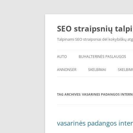
Skip
to
content
SEO straipsnių talp
Talpinami SEO straipsniai dėl kokybiškų atg
AUTO
BUHALTERINĖS PASLAUGOS
ANNONSER
SKELBIMAI
SKELBIM
TAG ARCHIVES:
VASARINES PADANGOS INTERN
vasarinės padangos inter