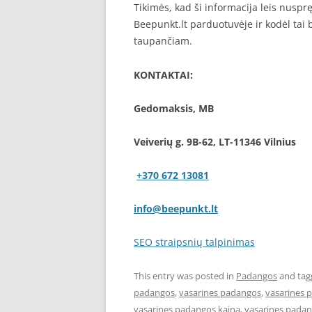
Tikimės, kad ši informacija leis nuspr
Beepunkt.lt parduotuvėje ir kodėl tai
taupančiam.
KONTAKTAI:
Gedomaksis, MB
Veiverių g. 9B-62, LT-11346 Vilnius
+370 672 13081
info@beepunkt.lt
SEO straipsnių talpinimas
This entry was posted in
Padangos
and ta
padangos
,
vasarines padangos
,
vasarines 
vasarines padangos kaina
,
vasarines padan