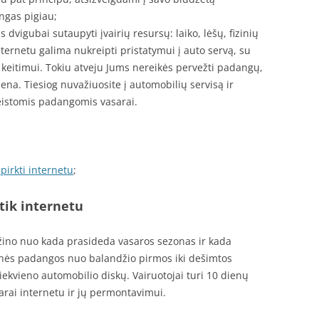
ngas pigiau;
dvigubai sutaupyti įvairių resursų: laiko, lėšų, fizinių
ternetu galima nukreipti pristatymui į auto servą, su
keitimui. Tokiu atveju Jums nereikės pervežti padangų,
iena. Tiesiog nuvažiuosite į automobilių servisą ir
keistomis padangomis vasarai.
pirkti internetu
;
tik internetu
ežino nuo kada prasideda vasaros sezonas ir kada
inės padangos nuo balandžio pirmos iki dešimtos
ekvieno automobilio diskų. Vairuotojai turi 10 dienų
arai internetu ir jų permontavimui.