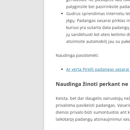
palyginsite bei pasirinksite pada
Gudrus sprendimas internetu leis 
jėgų. Padangas vasarai pirktas in
kuriuo yra sutarta data padangų 
jų sandėliuoti kol ateis keitimo d
atsiimsite automobilį jau su pa
Naudinga pasidomėti:
Ar verta Pirelli padangas vasarai 
Naudinga žinoti perkant ne 
Keista, bet dar daugelis vairuotojų n
privaloma pasikeisti padangas. Vasar
dienos privalo būti sumontuotos ant ki
laikotarpį padangų atsinaujinimui vas