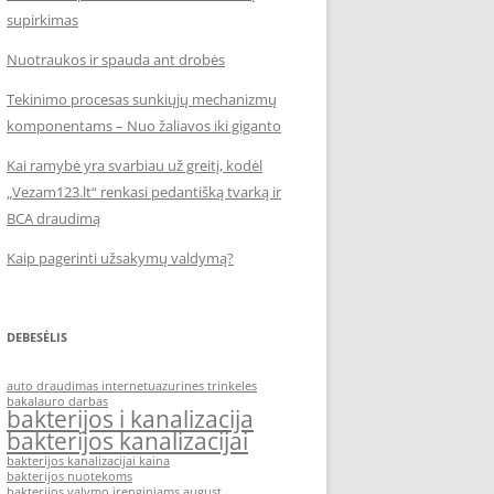
supirkimas
Nuotraukos ir spauda ant drobės
Tekinimo procesas sunkiųjų mechanizmų
komponentams – Nuo žaliavos iki giganto
Kai ramybė yra svarbiau už greitį, kodėl
„Vezam123.lt“ renkasi pedantišką tvarką ir
BCA draudimą
Kaip pagerinti užsakymų valdymą?
DEBESĖLIS
auto draudimas internetu
azurines trinkeles
bakalauro darbas
bakterijos i kanalizacija
bakterijos kanalizacijai
bakterijos kanalizacijai kaina
bakterijos nuotekoms
bakterijos valymo irenginiams august