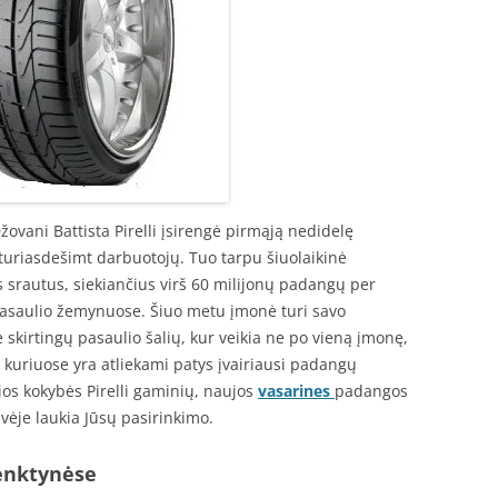
ovani Battista Pirelli įsirengė pirmąją nedidelę
keturiasdešimt darbuotojų. Tuo tarpu šiuolaikinė
 srautus, siekiančius virš 60 milijonų padangų per
asaulio žemynuose. Šiuo metu įmonė turi savo
 skirtingų pasaulio šalių, kur veikia ne po vieną įmonę,
, kuriuose yra atliekami patys įvairiausi padangų
os kokybės Pirelli gaminių, naujos
vasarines
padangos
vėje laukia Jūsų pasirinkimo.
lenktynėse