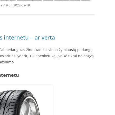
s r19
on
2022-02-19
.
s internetu – ar verta
 Gal nedaug kas žino, kad kol viena žymiausių padangų
os srities lyderių TOP penketuką, įveikė tikrai nelengvą
pažinimo.
internetu