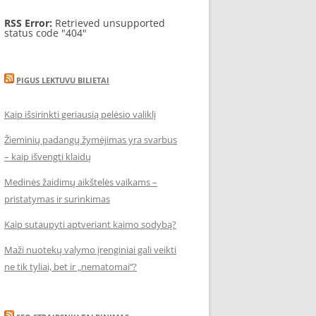
RSS Error:
Retrieved unsupported
status code "404"
PIGUS LEKTUVU BILIETAI
Kaip išsirinkti geriausią pelėsio valiklį
Žieminių padangų žymėjimas yra svarbus
– kaip išvengti klaidų
Medinės žaidimų aikštelės vaikams –
pristatymas ir surinkimas
Kaip sutaupyti aptveriant kaimo sodybą?
Maži nuotekų valymo įrenginiai gali veikti
ne tik tyliai, bet ir „nematomai‘‘?