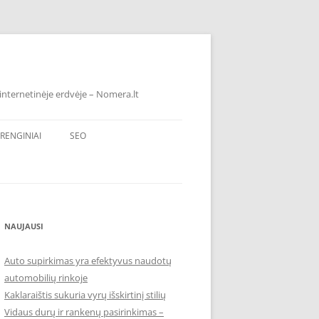
internetinėje erdvėje – Nomera.lt
RENGINIAI
SEO
NAUJAUSI
Auto supirkimas yra efektyvus naudotų
automobilių rinkoje
Kaklaraištis sukuria vyrų išskirtinį stilių
Vidaus durų ir rankenų pasirinkimas –