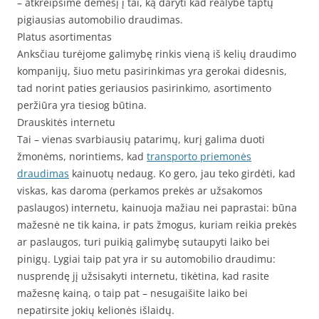
– atkreipsime dėmesį į tai, ką daryti kad realybe taptų
pigiausias automobilio draudimas.
Platus asortimentas
Anksčiau turėjome galimybę rinkis vieną iš kelių draudimo
kompanijų, šiuo metu pasirinkimas yra gerokai didesnis,
tad norint paties geriausios pasirinkimo, asortimento
peržiūra yra tiesiog būtina.
Drauskitės internetu
Tai – vienas svarbiausių patarimų, kurį galima duoti
žmonėms, norintiems, kad
transporto priemonės
draudimas
kainuotų nedaug. Ko gero, jau teko girdėti, kad
viskas, kas daroma (perkamos prekės ar užsakomos
paslaugos) internetu, kainuoja mažiau nei paprastai: būna
mažesnė ne tik kaina, ir pats žmogus, kuriam reikia prekės
ar paslaugos, turi puikią galimybę sutaupyti laiko bei
pinigų. Lygiai taip pat yra ir su automobilio draudimu:
nusprendę jį užsisakyti internetu, tikėtina, kad rasite
mažesnę kainą, o taip pat – nesugaišite laiko bei
nepatirsite jokių kelionės išlaidų.