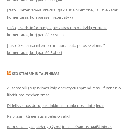
Įrašo „Prezervatyvai yra draugiškiausia priemonė Jūsų sveikatai“
komentaras, kurį parašė Prezervatyvai
Įrašo „Svarbi informacija apie vairavimo mokyklą Auruda“
komentaras, kurį parašė Kristina
Įrašo „Skelbimai internete ir nauda patalpinus skelbimą“
komentaras, kurį parašė Robert
SEO STRAIPSNIU TALPINIMAS
Automobilių supirkimas kaip operatyvus sprendimas – finansinio
likvidumo mechanizmas
Didelis vidaus durų pasirinkimas – rankenos ir interjeras
Kaip išsirinkti geriausią pelėsio valiklį
Kam reikalingas padangų žymėjimas – Išsamus paaiškinimas