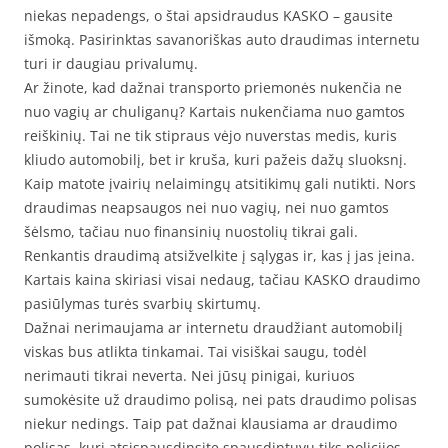
niekas nepadengs, o štai apsidraudus KASKO – gausite
išmoką. Pasirinktas savanoriškas auto draudimas internetu
turi ir daugiau privalumų.
Ar žinote, kad dažnai transporto priemonės nukenčia ne
nuo vagių ar chuliganų? Kartais nukenčiama nuo gamtos
reiškinių. Tai ne tik stipraus vėjo nuverstas medis, kuris
kliudo automobilį, bet ir kruša, kuri pažeis dažų sluoksnį.
Kaip matote įvairių nelaimingų atsitikimų gali nutikti. Nors
draudimas neapsaugos nei nuo vagių, nei nuo gamtos
šėlsmo, tačiau nuo finansinių nuostolių tikrai gali.
Renkantis draudimą atsižvelkite į sąlygas ir, kas į jas įeina.
Kartais kaina skiriasi visai nedaug, tačiau KASKO draudimo
pasiūlymas turės svarbių skirtumų.
Dažnai nerimaujama ar internetu draudžiant automobilį
viskas bus atlikta tinkamai. Tai visiškai saugu, todėl
nerimauti tikrai neverta. Nei jūsų pinigai, kuriuos
sumokėsite už draudimo polisą, nei pats draudimo polisas
niekur nedings. Taip pat dažnai klausiama ar draudimo
polisas, kurį atsispausdinsite spausdintuvu tiks policijos