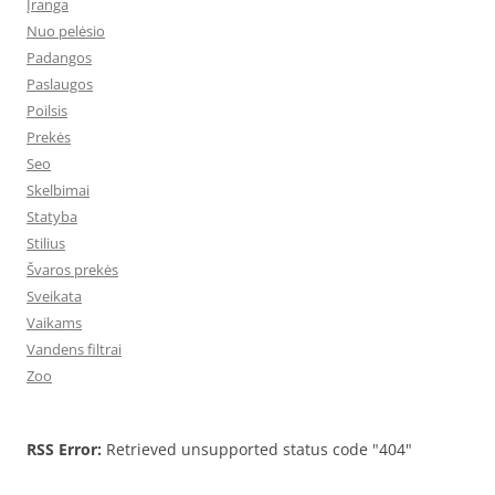
Įranga
Nuo pelėsio
Padangos
Paslaugos
Poilsis
Prekės
Seo
Skelbimai
Statyba
Stilius
Švaros prekės
Sveikata
Vaikams
Vandens filtrai
Zoo
RSS Error:
Retrieved unsupported status code "404"