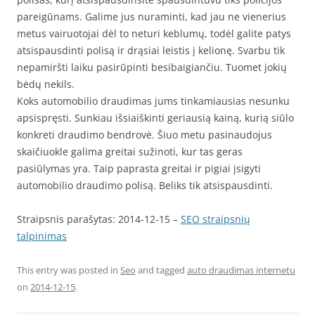
pareigūnams. Galime jus nuraminti, kad jau ne vienerius
metus vairuotojai dėl to neturi keblumų, todėl galite patys
atsispausdinti polisą ir drąsiai leistis į kelionę. Svarbu tik
nepamiršti laiku pasirūpinti besibaigiančiu. Tuomet jokių
bėdų nekils.
Koks automobilio draudimas jums tinkamiausias nesunku
apsispręsti. Sunkiau išsiaiškinti geriausią kainą, kurią siūlo
konkreti draudimo bendrovė. Šiuo metu pasinaudojus
skaičiuokle galima greitai sužinoti, kur tas geras
pasiūlymas yra. Taip paprasta greitai ir pigiai įsigyti
automobilio draudimo polisą. Beliks tik atsispausdinti.
Straipsnis parašytas: 2014-12-15 –
SEO straipsnių
talpinimas
This entry was posted in
Seo
and tagged
auto draudimas internetu
on
2014-12-15
.