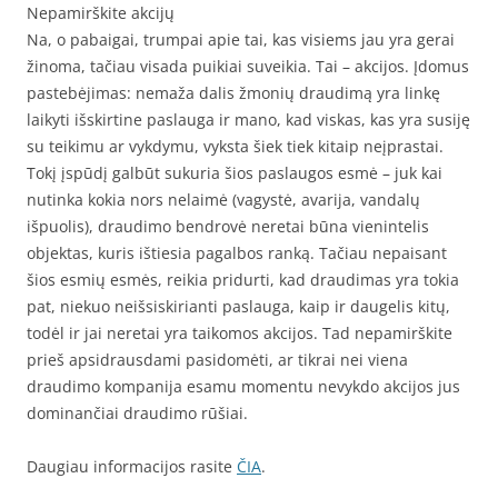
Nepamirškite akcijų
Na, o pabaigai, trumpai apie tai, kas visiems jau yra gerai
žinoma, tačiau visada puikiai suveikia. Tai – akcijos. Įdomus
pastebėjimas: nemaža dalis žmonių draudimą yra linkę
laikyti išskirtine paslauga ir mano, kad viskas, kas yra susiję
su teikimu ar vykdymu, vyksta šiek tiek kitaip neįprastai.
Tokį įspūdį galbūt sukuria šios paslaugos esmė – juk kai
nutinka kokia nors nelaimė (vagystė, avarija, vandalų
išpuolis), draudimo bendrovė neretai būna vienintelis
objektas, kuris ištiesia pagalbos ranką. Tačiau nepaisant
šios esmių esmės, reikia pridurti, kad draudimas yra tokia
pat, niekuo neišsiskirianti paslauga, kaip ir daugelis kitų,
todėl ir jai neretai yra taikomos akcijos. Tad nepamirškite
prieš apsidrausdami pasidomėti, ar tikrai nei viena
draudimo kompanija esamu momentu nevykdo akcijos jus
dominančiai draudimo rūšiai.
Daugiau informacijos rasite
ČIA
.