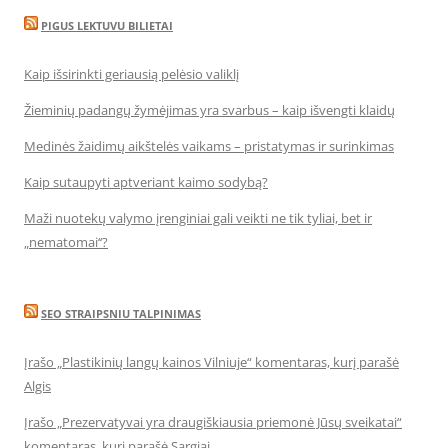
PIGUS LEKTUVU BILIETAI
Kaip išsirinkti geriausią pelėsio valiklį
Žieminių padangų žymėjimas yra svarbus – kaip išvengti klaidų
Medinės žaidimų aikštelės vaikams – pristatymas ir surinkimas
Kaip sutaupyti aptveriant kaimo sodybą?
Maži nuotekų valymo įrenginiai gali veikti ne tik tyliai, bet ir
„nematomai‘‘?
SEO STRAIPSNIU TALPINIMAS
Įrašo „Plastikinių langų kainos Vilniuje“ komentaras, kurį parašė
Algis
Įrašo „Prezervatyvai yra draugiškiausia priemonė Jūsų sveikatai“
komentaras, kurį parašė Sargiai