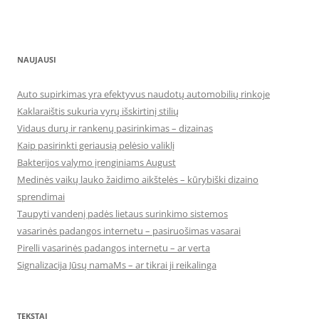
NAUJAUSI
Auto supirkimas yra efektyvus naudotų automobilių rinkoje
Kaklaraištis sukuria vyrų išskirtinį stilių
Vidaus durų ir rankenų pasirinkimas – dizainas
Kaip pasirinkti geriausią pelėsio valiklį
Bakterijos valymo įrenginiams August
Medinės vaikų lauko žaidimo aikštelės – kūrybiški dizaino
sprendimai
Taupyti vandenį padės lietaus surinkimo sistemos
vasarinės padangos internetu – pasiruošimas vasarai
Pirelli vasarinės padangos internetu – ar verta
Signalizacija Jūsų namaMs – ar tikrai ji reikalinga
TEKSTAI