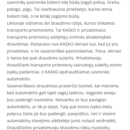
savininkų pasirenka būtent tokį būdą įsigyti polisą. Greita,
patogu, pigu. Tai svarbiausios priežastys, kurios lemia
būtent tokį, o ne kitokį įsigijimo būdą.
Lietuvoje siūlomos dvi draudimo rūšys, kurios tinkamos
transporto priemonėms. Tai KASKO ir privalomasis
transporto priemonių valdytojų civilinės atsakomybės
draudimas. Pastarasis nuo KASKO skiriasi tuo, kad jis yra
privalomas, o ne savanoriškai pasirenkamas. Tiesa, skiriasi
ir kaina bei pati draudimo sutartis. Privalomuoju
draudžiami transporto priemonių vairuotojų sukeltų eismo
įvykių padariniai, o KASKO apdraudžiamas savininko
automobilis.
Savanoriškasis draudimas praverčia tuomet, kai manoma,
kad automobilis gali tapti vagių taikiniu. Vagystės atveju
bus padengti nuostoliai. Nesvarbu ar bus pavogtas
automobilis, ar tik jo dalys. Taip pat eismo įvykio metu
patyrus žalos jie bus padengti, pavyzdžiui, net ir stovint
automobilių stovėjimo aikštelėje jums nulauš veidrodėlį.
Draudžiantis privalomuoju draudimu tokių nuostolių