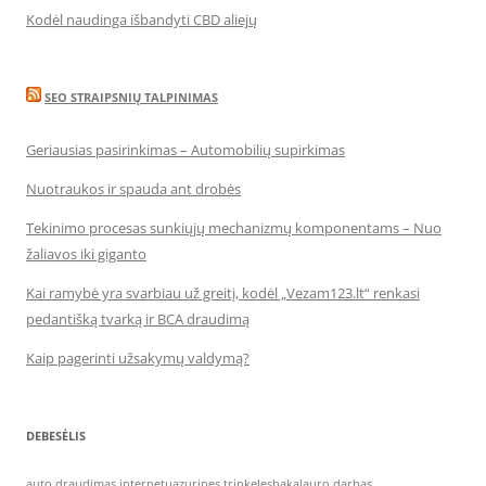
Kodėl naudinga išbandyti CBD aliejų
SEO STRAIPSNIŲ TALPINIMAS
Geriausias pasirinkimas – Automobilių supirkimas
Nuotraukos ir spauda ant drobės
Tekinimo procesas sunkiųjų mechanizmų komponentams – Nuo
žaliavos iki giganto
Kai ramybė yra svarbiau už greitį, kodėl „Vezam123.lt“ renkasi
pedantišką tvarką ir BCA draudimą
Kaip pagerinti užsakymų valdymą?
DEBESĖLIS
auto draudimas internetu
azurines trinkeles
bakalauro darbas