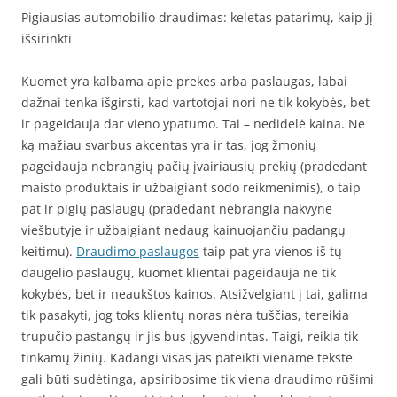
Pigiausias automobilio draudimas: keletas patarimų, kaip jį
išsirinkti
Kuomet yra kalbama apie prekes arba paslaugas, labai
dažnai tenka išgirsti, kad vartotojai nori ne tik kokybės, bet
ir pageidauja dar vieno ypatumo. Tai – nedidelė kaina. Ne
ką mažiau svarbus akcentas yra ir tas, jog žmonių
pageidauja nebrangių pačių įvairiausių prekių (pradedant
maisto produktais ir užbaigiant sodo reikmenimis), o taip
pat ir pigių paslaugų (pradedant nebrangia nakvyne
viešbutyje ir užbaigiant nedaug kainuojančiu padangų
keitimu).
Draudimo paslaugos
taip pat yra vienos iš tų
daugelio paslaugų, kuomet klientai pageidauja ne tik
kokybės, bet ir neaukštos kainos. Atsižvelgiant į tai, galima
tik pasakyti, jog toks klientų noras nėra tuščias, tereikia
trupučio pastangų ir jis bus įgyvendintas. Taigi, reikia tik
tinkamų žinių. Kadangi visas jas pateikti viename tekste
gali būti sudėtinga, apsiribosime tik viena draudimo rūšimi