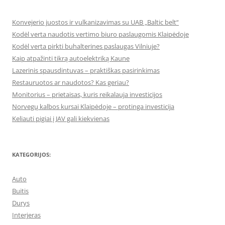
Konvejerio juostos ir vulkanizavimas su UAB „Baltic belt“
Kodėl verta naudotis vertimo biuro paslaugomis Klaipėdoje
Kodėl verta pirkti buhalterines paslaugas Vilniuje?
Kaip atpažinti tikrą autoelektriką Kaune
Lazerinis spausdintuvas – praktiškas pasirinkimas
Restauruotos ar naudotos? Kas geriau?
Monitorius – prietaisas, kuris reikalauja investicijos
Norvegų kalbos kursai Klaipėdoje – protinga investicija
Keliauti pigiai į JAV gali kiekvienas
KATEGORIJOS:
Auto
Buitis
Durys
Interjeras