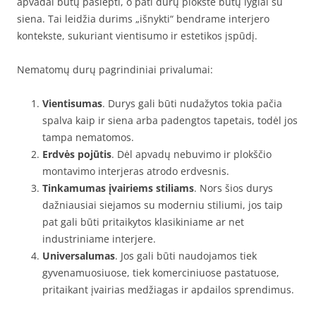
apvadai būtų paslėpti, o pati durų plokštė būtų lygiai su
siena. Tai leidžia durims „išnykti“ bendrame interjero
kontekste, sukuriant vientisumo ir estetikos įspūdį.
Nematomų durų pagrindiniai privalumai:
Vientisumas
. Durys gali būti nudažytos tokia pačia
spalva kaip ir siena arba padengtos tapetais, todėl jos
tampa nematomos.
Erdvės pojūtis
. Dėl apvadų nebuvimo ir plokščio
montavimo interjeras atrodo erdvesnis.
Tinkamumas įvairiems stiliams
. Nors šios durys
dažniausiai siejamos su moderniu stiliumi, jos taip
pat gali būti pritaikytos klasikiniame ar net
industriniame interjere.
Universalumas
. Jos gali būti naudojamos tiek
gyvenamuosiuose, tiek komerciniuose pastatuose,
pritaikant įvairias medžiagas ir apdailos sprendimus.