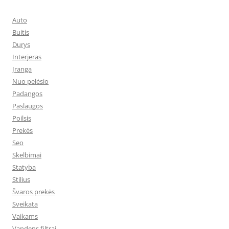
Auto
Buitis
Durys
Interjeras
Įranga
Nuo pelėsio
Padangos
Paslaugos
Poilsis
Prekės
Seo
Skelbimai
Statyba
Stilius
Švaros prekės
Sveikata
Vaikams
Vandens filtrai