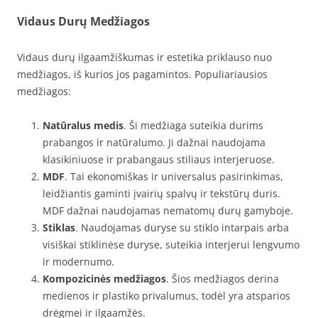
Vidaus Durų Medžiagos
Vidaus durų ilgaamžiškumas ir estetika priklauso nuo
medžiagos, iš kurios jos pagamintos. Populiariausios
medžiagos:
Natūralus medis
. Ši medžiaga suteikia durims
prabangos ir natūralumo. Ji dažnai naudojama
klasikiniuose ir prabangaus stiliaus interjeruose.
MDF
. Tai ekonomiškas ir universalus pasirinkimas,
leidžiantis gaminti įvairių spalvų ir tekstūrų duris.
MDF dažnai naudojamas nematomų durų gamyboje.
Stiklas
. Naudojamas duryse su stiklo intarpais arba
visiškai stiklinėse duryse, suteikia interjerui lengvumo
ir modernumo.
Kompozicinės medžiagos
. Šios medžiagos derina
medienos ir plastiko privalumus, todėl yra atsparios
drėgmei ir ilgaamžės.