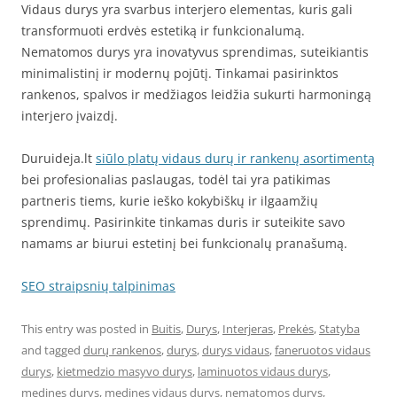
Vidaus durys yra svarbus interjero elementas, kuris gali
transformuoti erdvės estetiką ir funkcionalumą.
Nematomos durys yra inovatyvus sprendimas, suteikiantis
minimalistinį ir modernų pojūtį. Tinkamai pasirinktos
rankenos, spalvos ir medžiagos leidžia sukurti harmoningą
interjero įvaizdį.
Duruideja.lt
siūlo platų vidaus durų ir rankenų asortimentą
bei profesionalias paslaugas, todėl tai yra patikimas
partneris tiems, kurie ieško kokybiškų ir ilgaamžių
sprendimų. Pasirinkite tinkamas duris ir suteikite savo
namams ar biurui estetinį bei funkcionalų pranašumą.
SEO straipsnių talpinimas
This entry was posted in
Buitis
,
Durys
,
Interjeras
,
Prekės
,
Statyba
and tagged
durų rankenos
,
durys
,
durys vidaus
,
faneruotos vidaus
durys
,
kietmedzio masyvo durys
,
laminuotos vidaus durys
,
medines durys
,
medines vidaus durys
,
nematomos durys
,