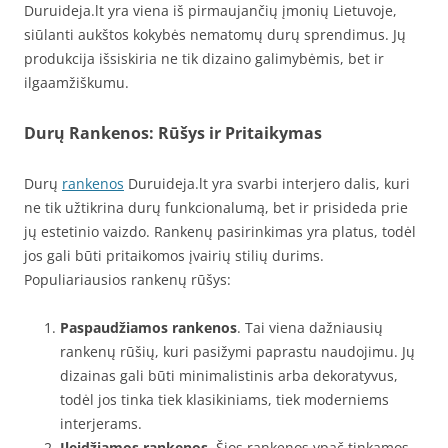
Duruideja.lt yra viena iš pirmaujančių įmonių Lietuvoje,
siūlanti aukštos kokybės nematomų durų sprendimus. Jų
produkcija išsiskiria ne tik dizaino galimybėmis, bet ir
ilgaamžiškumu.
Durų Rankenos: Rūšys ir Pritaikymas
Durų
rankenos
Duruideja.lt yra svarbi interjero dalis, kuri
ne tik užtikrina durų funkcionalumą, bet ir prisideda prie
jų estetinio vaizdo. Rankenų pasirinkimas yra platus, todėl
jos gali būti pritaikomos įvairių stilių durims.
Populiariausios rankenų rūšys:
Paspaudžiamos rankenos
. Tai viena dažniausių
rankenų rūšių, kuri pasižymi paprastu naudojimu. Jų
dizainas gali būti minimalistinis arba dekoratyvus,
todėl jos tinka tiek klasikiniams, tiek moderniems
interjerams.
Įleidžiamos rankenos
. Šios rankenos ypač tinkamos