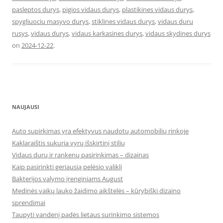
pasleptos durys
,
pigios vidaus durys
,
plastikines vidaus durys
,
spygliuociu masyvo durys
,
stiklines vidaus durys
,
vidaus duru
rusys
,
vidaus durys
,
vidaus karkasines durys
,
vidaus skydines durys
on
2024-12-22
.
NAUJAUSI
Auto supirkimas yra efektyvus naudotų automobilių rinkoje
Kaklaraištis sukuria vyrų išskirtinį stilių
Vidaus durų ir rankenų pasirinkimas – dizainas
Kaip pasirinkti geriausią pelėsio valiklį
Bakterijos valymo įrenginiams August
Medinės vaikų lauko žaidimo aikštelės – kūrybiški dizaino
sprendimai
Taupyti vandenį padės lietaus surinkimo sistemos