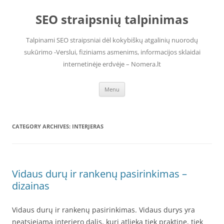
Skip
to
SEO straipsnių talpinimas
content
Talpinami SEO straipsniai dėl kokybiškų atgalinių nuorodų
sukūrimo -Verslui, fiziniams asmenims, informacijos sklaidai
internetinėje erdvėje – Nomera.lt
Menu
CATEGORY ARCHIVES:
INTERJERAS
Vidaus durų ir rankenų pasirinkimas –
dizainas
Vidaus durų ir rankenų pasirinkimas. Vidaus durys yra
neatsiejama interjero dalis, kuri atlieka tiek praktinę, tiek