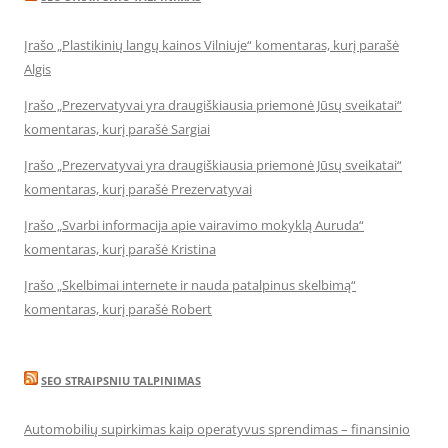
Įrašo „Plastikinių langų kainos Vilniuje“ komentaras, kurį parašė
Algis
Įrašo „Prezervatyvai yra draugiškiausia priemonė Jūsų sveikatai“
komentaras, kurį parašė Sargiai
Įrašo „Prezervatyvai yra draugiškiausia priemonė Jūsų sveikatai“
komentaras, kurį parašė Prezervatyvai
Įrašo „Svarbi informacija apie vairavimo mokyklą Auruda“
komentaras, kurį parašė Kristina
Įrašo „Skelbimai internete ir nauda patalpinus skelbimą“
komentaras, kurį parašė Robert
SEO STRAIPSNIU TALPINIMAS
Automobilių supirkimas kaip operatyvus sprendimas – finansinio