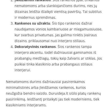
nematomoms arba slankiojančioms durims, nes jų
dizainas leidžia išlaikyti vientisą paviršių. Tai subtilus
ir modernus sprendimas.
Rankenos su užraktu
. Šio tipo rankenos dažnai
naudojamos vonios kambariuose ar miegamuosiuose,
kur svarbus privatumas. Jas galima rinktis įvairaus
dizaino, priklausomai nuo interjero stiliaus.
Dekoratyvinės rankenos
. Šios rankenos tampa
interjero akcentu, todėl dažniausiai gaminamos iš
prabangių medžiagų, tokių kaip žalvaris ar stiklas. Jos
puikiai tinka klasikinio arba prabangaus stiliaus
interjerui.
Nematomoms durims dažniausiai pasirenkamos
minimalistinės arba įleidžiamos rankenos, kurios
neužgožia bendro vaizdo. Duruideja.lt siūlo platų rankenų
pasirinkimą, leidžiantį pritaikyti jas tiek moderniems, tiek
klasikiniams interjerams.