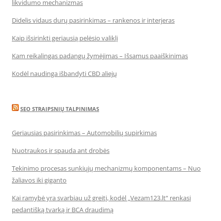
likvidumo mechanizmas
Didelis vidaus durų pasirinkimas – rankenos ir interjeras
Kaip išsirinkti geriausią pelėsio valiklį
Kam reikalingas padangų žymėjimas – Išsamus paaiškinimas
Kodėl naudinga išbandyti CBD aliejų
SEO STRAIPSNIŲ TALPINIMAS
Geriausias pasirinkimas – Automobilių supirkimas
Nuotraukos ir spauda ant drobės
Tekinimo procesas sunkiųjų mechanizmų komponentams – Nuo
žaliavos iki giganto
Kai ramybė yra svarbiau už greitį, kodėl „Vezam123.lt“ renkasi
pedantišką tvarką ir BCA draudimą