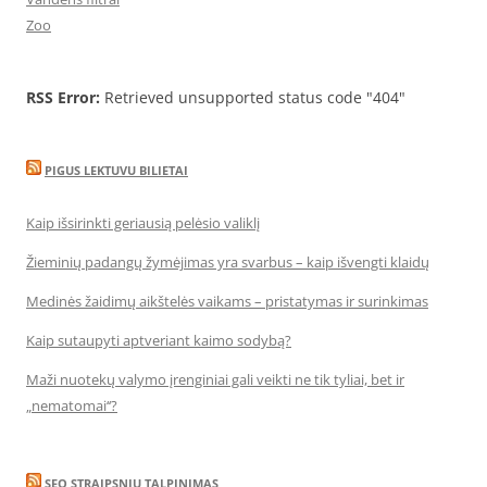
Zoo
RSS Error:
Retrieved unsupported status code "404"
PIGUS LEKTUVU BILIETAI
Kaip išsirinkti geriausią pelėsio valiklį
Žieminių padangų žymėjimas yra svarbus – kaip išvengti klaidų
Medinės žaidimų aikštelės vaikams – pristatymas ir surinkimas
Kaip sutaupyti aptveriant kaimo sodybą?
Maži nuotekų valymo įrenginiai gali veikti ne tik tyliai, bet ir
„nematomai‘‘?
SEO STRAIPSNIU TALPINIMAS