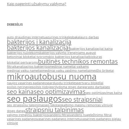
Kaip pagerinti užsakymų valdymą?
DEBESĖLIS
auto draudimas internetu
azurines trinkeles
bakalauro darbas
bakterijos i kanalizacija
bakterijos kanalizacijai
bakterijos kanalizacijai kaina
bakterijos nuotekoms
bakterijos valymo irenginiams august
betoniniai blokeliai tvoroms
bio bakterijos kanalizacijai
biokuras
buitinės technikos remontas
blokeliai pertvaroms
filtrai
kanalizacijos bakterijos
mediniai nameliai vaikams
mediniai vaiku nameliai
mediniai vaiku zaidimo nameliai
medžio briketai
mikroautobusu nuoma
naujos vasarines padangos
parduodu trinkeles
pertvaru blokeliai
poilsis neringoje
poilsis nidoje
prilydoma stogo danga
rasto darbai
seo
seo kaina
seo optimizavimas
seo optimizavimas kaina
seo paslaugos
seo straipsniai
seo straipsniu talpinimas
seo tekstai
skalbimo masinu remontas vilniuje
straipsniu talpinimas
stogo danga
valymo irenginiu bakterijos
vandens filtrai
vandens nugeležinimo filtrai
vasarines padangos
vasarines padangos internetu
vasarines padangos pigiau
vilniuje