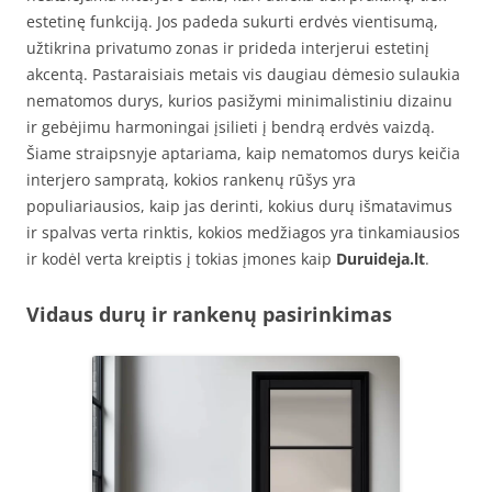
estetinę funkciją. Jos padeda sukurti erdvės vientisumą,
užtikrina privatumo zonas ir prideda interjerui estetinį
akcentą. Pastaraisiais metais vis daugiau dėmesio sulaukia
nematomos durys, kurios pasižymi minimalistiniu dizainu
ir gebėjimu harmoningai įsilieti į bendrą erdvės vaizdą.
Šiame straipsnyje aptariama, kaip nematomos durys keičia
interjero sampratą, kokios rankenų rūšys yra
populiariausios, kaip jas derinti, kokius durų išmatavimus
ir spalvas verta rinktis, kokios medžiagos yra tinkamiausios
ir kodėl verta kreiptis į tokias įmones kaip
Duruideja.lt
.
Vidaus durų ir rankenų pasirinkimas