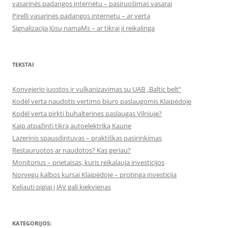
vasarinės padangos internetu – pasiruošimas vasarai
Pirelli vasarinės padangos internetu – ar verta
Signalizacija Jūsų namaMs – ar tikrai ji reikalinga
TEKSTAI
Konvejerio juostos ir vulkanizavimas su UAB „Baltic belt“
Kodėl verta naudotis vertimo biuro paslaugomis Klaipėdoje
Kodėl verta pirkti buhalterines paslaugas Vilniuje?
Kaip atpažinti tikrą autoelektriką Kaune
Lazerinis spausdintuvas – praktiškas pasirinkimas
Restauruotos ar naudotos? Kas geriau?
Monitorius – prietaisas, kuris reikalauja investicijos
Norvegų kalbos kursai Klaipėdoje – protinga investicija
Keliauti pigiai į JAV gali kiekvienas
KATEGORIJOS: