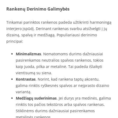
Rankenų Derinimo Galimybės
Tinkamai parinktos rankenos padeda užtikrinti harmoningą
interjero įspūdį. Derinant rankenas svarbu atsižvelgti į jų
dizainą, spalvą ir medžiagą. Populiariausi derinimo
principai:
Minimalizmas
. Nematomoms durims dažniausiai
pasirenkamos neutralios spalvos rankenos, tokios
kaip juoda, pilka ar metalinė. Tai padeda išlaikyti
vientisumą su siena.
Kontrastas
. Norint, kad rankena taptų akcentu,
galima rinktis ryškesnės spalvos ar neįprasto dizaino
variantą.
Medžiagų suderinimas
. Jei durys yra medinės, galima
rinktis tos pačios tekstūros arba spalvos rankenas.
Stiklinėms durims dažniausiai pasirenkamos
metalinės rankenos.