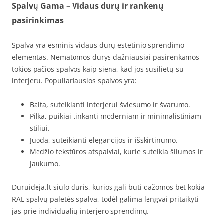
Spalvų Gama – Vidaus durų ir rankenų
pasirinkimas
Spalva yra esminis vidaus durų estetinio sprendimo
elementas. Nematomos durys dažniausiai pasirenkamos
tokios pačios spalvos kaip siena, kad jos susilietų su
interjeru. Populiariausios spalvos yra:
Balta, suteikianti interjerui šviesumo ir švarumo.
Pilka, puikiai tinkanti moderniam ir minimalistiniam
stiliui.
Juoda, suteikianti elegancijos ir išskirtinumo.
Medžio tekstūros atspalviai, kurie suteikia šilumos ir
jaukumo.
Duruideja.lt siūlo duris, kurios gali būti dažomos bet kokia
RAL spalvų paletės spalva, todėl galima lengvai pritaikyti
jas prie individualių interjero sprendimų.