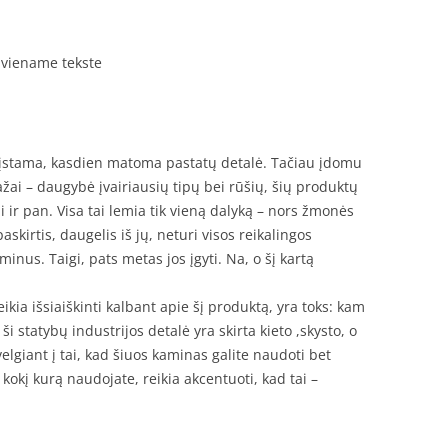
– viename tekste
ažįstama, kasdien matoma pastatų detalė. Tačiau įdomu
ažai – daugybė įvairiausių tipų bei rūšių, šių produktų
ai ir pan. Visa tai lemia tik vieną dalyką – nors žmonės
askirtis, daugelis iš jų, neturi visos reikalingos
inus. Taigi, pats metas jos įgyti. Na, o šį kartą
ikia išsiaiškinti kalbant apie šį produktą, yra toks: kam
i statybų industrijos detalė yra skirta kieto ,skysto, o
velgiant į tai, kad šiuos kaminas galite naudoti bet
kokį kurą naudojate, reikia akcentuoti, kad tai –