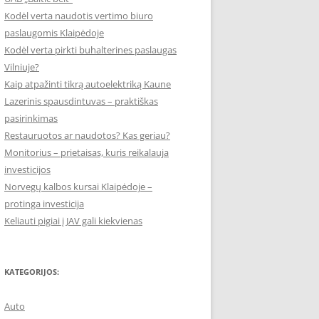
Kodėl verta naudotis vertimo biuro
paslaugomis Klaipėdoje
Kodėl verta pirkti buhalterines paslaugas
Vilniuje?
Kaip atpažinti tikrą autoelektriką Kaune
Lazerinis spausdintuvas – praktiškas
pasirinkimas
Restauruotos ar naudotos? Kas geriau?
Monitorius – prietaisas, kuris reikalauja
investicijos
Norvegų kalbos kursai Klaipėdoje –
protinga investicija
Keliauti pigiai į JAV gali kiekvienas
KATEGORIJOS:
Auto