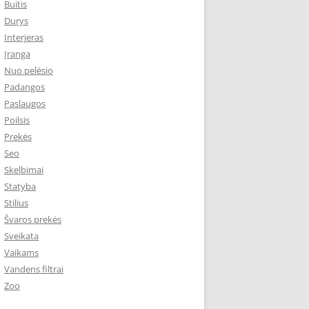
Buitis
Durys
Interjeras
Įranga
Nuo pelėsio
Padangos
Paslaugos
Poilsis
Prekės
Seo
Skelbimai
Statyba
Stilius
Švaros prekės
Sveikata
Vaikams
Vandens filtrai
Zoo