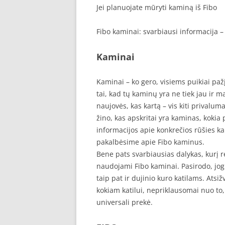
Jei planuojate mūryti kaminą iš Fibo
Fibo kaminai: svarbiausi informacija 
Kaminai
Kaminai – ko gero, visiems puikiai p
tai, kad tų kaminų yra ne tiek jau ir m
naujovės, kas kartą – vis kiti privalum
žino, kas apskritai yra kaminas, kokia p
informacijos apie konkrečios rūšies kam
pakalbėsime apie Fibo kaminus.
Bene pats svarbiausias dalykas, kurį re
naudojami Fibo kaminai. Pasirodo, jog š
taip pat ir dujinio kuro katilams. Atsiž
kokiam katilui, nepriklausomai nuo to, 
universali prekė.