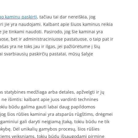
bo kaminų paskirtį
, tačiau tai dar nereiškia, jog
uri jie yra naudojami. Kalbant apie šiuos kaminus reikia
se jie tinkami naudoti. Pasirodo, jog šie kaminai yra
uose, bet ir administraciniuose pastatuose, o taip pat ir
šas yra ne toks jau ir ilgas, jei pažiūrėtume į šių
i svarbiausių paskirčių pastatai, mūsų šalyje
as statybines medžiaga arba detales, apžvelgti ir jų
 ne išimtis: kalbant apie juos vardinti technines
tokiu būdu galima gauti labai daug papildomos
 jog šios rūšies kaminai yra atsparūs rūgštims, drėgmei
ų gaminiui gali daryti neigiamą įtaką, tokiu būdu ne tik
okybę. Dėl unikalių gamybos procesų, šios rūšies
ntiems veiksniams, tokiu būdu išsaugodami pirminę