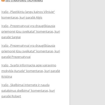
SEO STRAIPSNIU TALPINIMAS
Įrašo „Plastikinių langų kainos Vilniuje“
komentaras, kurį parašė Algis
Įrašo „Prezervatyvai yra draugiškiausia
priemonė Jūsų sveikatai“ komentaras, kurį
parašė Sargiai
Įrašo „Prezervatyvai yra draugiškiausia
priemonė Jūsų sveikatai“ komentaras, kurį
parašė Prezervatyvai
Įrašo „Svarbi informacija apie vairavimo
mokyklą Auruda“ komentaras, kurį parašė
Kristina
Įrašo „Skelbimai internete ir nauda
patalpinus skelbimą“ komentaras, kurį
parašė Robert