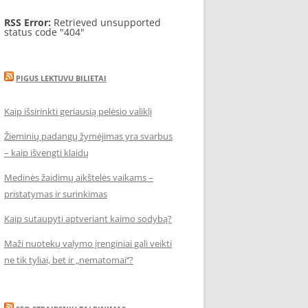
RSS Error:
Retrieved unsupported
status code "404"
PIGUS LEKTUVU BILIETAI
Kaip išsirinkti geriausią pelėsio valiklį
Žieminių padangų žymėjimas yra svarbus
– kaip išvengti klaidų
Medinės žaidimų aikštelės vaikams –
pristatymas ir surinkimas
Kaip sutaupyti aptveriant kaimo sodybą?
Maži nuotekų valymo įrenginiai gali veikti
ne tik tyliai, bet ir „nematomai‘‘?