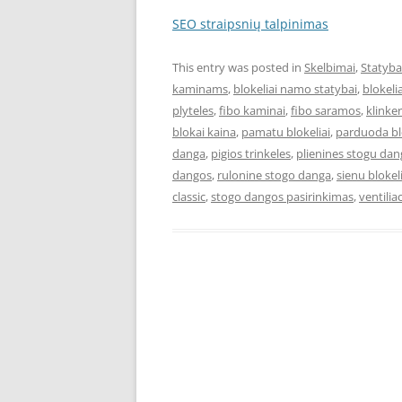
SEO straipsnių talpinimas
This entry was posted in
Skelbimai
,
Statyba
kaminams
,
blokeliai namo statybai
,
blokel
plyteles
,
fibo kaminai
,
fibo saramos
,
klinke
blokai kaina
,
pamatu blokeliai
,
parduoda bl
danga
,
pigios trinkeles
,
plienines stogu da
dangos
,
rulonine stogo danga
,
sienu blokeli
classic
,
stogo dangos pasirinkimas
,
ventiliac