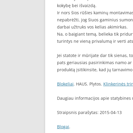
kokybę bei išvaizdą.
Ir nors šios rūšies kaminų montavimas
nepabrėžti, jog šiuos gaminius sumont
darbai užtruks vos kelias akimirkas.
Na, o baigiant temą, belieka tik pridur
turintys ne vieną privalumą ir verti a
Jei statote ir mūrijate dar tik sienas, 
pats geriausias pasirinkimas namo ar 
produktą įsitikinsite, kad jų tarnavimo 
Blokeliai
. HAUS. Plytos.
Klinkerinės tri
Daugiau informacijos apie statybine
Straipsnis parašytas: 2015-04-13
Blogai
.