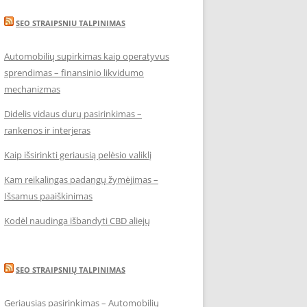
SEO STRAIPSNIU TALPINIMAS
Automobilių supirkimas kaip operatyvus
sprendimas – finansinio likvidumo
mechanizmas
Didelis vidaus durų pasirinkimas –
rankenos ir interjeras
Kaip išsirinkti geriausią pelėsio valiklį
Kam reikalingas padangų žymėjimas –
Išsamus paaiškinimas
Kodėl naudinga išbandyti CBD aliejų
SEO STRAIPSNIŲ TALPINIMAS
Geriausias pasirinkimas – Automobilių