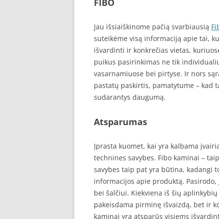
FIBO
Jau išsiaiškinome pačią svarbiausią
Fi
suteikėme visą informaciją apie tai, k
išvardinti ir konkrečias vietas, kuriuo
puikus pasirinkimas ne tik individuali
vasarnamiuose bei pirtyse. Ir nors sąra
pastatų paskirtis, pamatytume – kad ta
sudarantys daugumą.
Atsparumas
Įprasta kuomet, kai yra kalbama įvairi
technines savybes. Fibo kaminai – taip
savybes taip pat yra būtina, kadangi 
informacijos apie produktą. Pasirodo,
bei šalčiui. Kiekviena iš šių aplinkybi
pakeisdama pirminę išvaizdą, bet ir k
kaminai yra atsparūs visiems išvardi