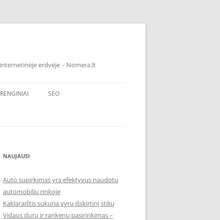
internetinėje erdvėje – Nomera.lt
RENGINIAI
SEO
NAUJAUSI
Auto supirkimas yra efektyvus naudotų
automobilių rinkoje
Kaklaraištis sukuria vyrų išskirtinį stilių
Vidaus durų ir rankenų pasirinkimas –