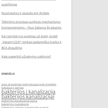
supirkimas
Nuotraukos ir spauda ant drobės
Tekinimo procesas sunkiųjų mechanizmų
komponentams – Nuo žaliavos iki giganto
Kai ramybė yra svarbiau už greitį, kodėl
„Vezam123.lt“ renkasi pedantišką tvarką ir
BCA draudimą
Kaip pagerinti užsakymų valdymą?
DEBESĖLIS
auto draudimas internetu
azurines trinkeles
bakalauro darbas
bakterijos i kanalizacija
bakterijos kanalizacijai
bakterijos kanalizacijai kaina
bakterijos nuotekoms
bakterijos valymo irenginiams august