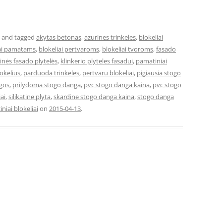
and tagged
akytas betonas
,
azurines trinkeles
,
blokeliai
iai pamatams
,
blokeliai pertvaroms
,
blokeliai tvoroms
,
fasado
rinės fasado plytelės
,
klinkerio plyteles fasadui
,
pamatiniai
okelius
,
parduoda trinkeles
,
pertvaru blokeliai
,
pigiausia stogo
ngos
,
prilydoma stogo danga
,
pvc stogo danga kaina
,
pvc stogo
ai
,
silikatine plyta
,
skardine stogo danga kaina
,
stogo danga
iniai blokeliai
on
2015-04-13
.