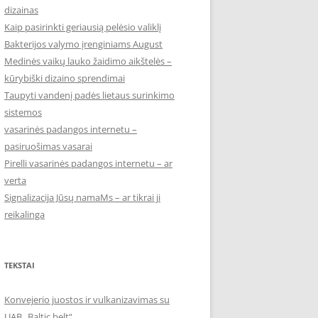
dizainas
Kaip pasirinkti geriausią pelėsio valiklį
Bakterijos valymo įrenginiams August
Medinės vaikų lauko žaidimo aikštelės –
kūrybiški dizaino sprendimai
Taupyti vandenį padės lietaus surinkimo
sistemos
vasarinės padangos internetu –
pasiruošimas vasarai
Pirelli vasarinės padangos internetu – ar
verta
Signalizacija Jūsų namaMs – ar tikrai ji
reikalinga
TEKSTAI
Konvejerio juostos ir vulkanizavimas su
UAB „Baltic belt“