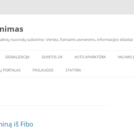
inimas
alinių nuorodų sukūrimo -Verslui, fiziniams asmenims, informacijos sklaidai 
SIGNALIZACIJA
SIUNTOS UK
AUTO APARATŪRA
VALYMO Į
Ų PORTALAS
PASLAUGOS
STATYBA
iną iš Fibo