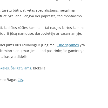
 turėtų būti patikėtas specialistams, negalima
uoti yra labai lengva bei paprasta, tad montavimo
ti, kad šios rūšies kaminai – tai naujos kartos kaminai,
tsidurti jūsų namuose, darbovietėje ar vasarnamyje.
todėl Jums bus reikalingi ir jungimai.
Fibo sąramos
yra
kamino sienų mūrijimui, tad pasirinkę šio gamintojo
laikas yra didelis.
nkelės
.
Šaligatviams
. Blokeliai.
s medžiagas
ČIA
.