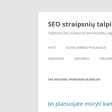
Skip
to
content
SEO straipsnių talp
Talpinami SEO straipsniai dėl kokybiškų atg
AUTO
BUHALTERINĖS PASLAUGOS
ANNONSER
SKELBIMAI
SKELBIM
TAG ARCHIVES:
PARDUODA BLOKELIUS
Jei planuojate mūryti kam