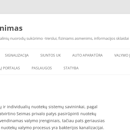
inimas
alinių nuorodų sukūrimo -Verslui, fiziniams asmenims, informacijos sklaidai 
SIGNALIZACIJA
SIUNTOS UK
AUTO APARATŪRA
VALYMO Į
Ų PORTALAS
PASLAUGOS
STATYBA
 ir individualių nuotekų sistemų savininkai, pagal
tvirtino Seimas privalo patys pasirūpinti nuotekų
vendinamas valymo įrenginiais, tačiau pats geriausias
 nuotekų valymo procesus yra bakterijos kanalizacijai.