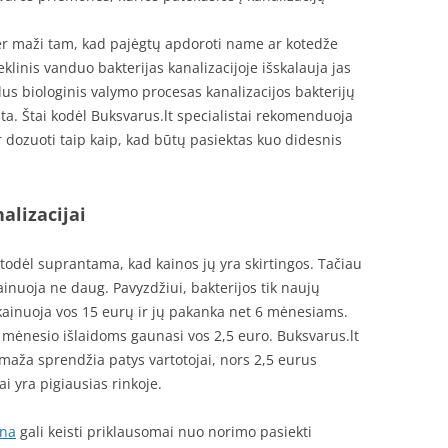
r maži tam, kad pajėgtų apdoroti name ar kotedže
linis vanduo bakterijas kanalizacijoje išskalauja jas
s biologinis valymo procesas kanalizacijos bakterijų
sta. Štai kodėl Buksvarus.lt specialistai rekomenduoja
ir dozuoti taip kaip, kad būtų pasiektas kuo didesnis
alizacijai
, todėl suprantama, kad kainos jų yra skirtingos. Tačiau
ainuoja ne daug. Pavyzdžiui, bakterijos tik naujų
kainuoja vos 15 eurų ir jų pakanka net 6 mėnesiams.
o mėnesio išlaidoms gaunasi vos 2,5 euro. Buksvarus.lt
 maža sprendžia patys vartotojai, nors 2,5 eurus
i yra pigiausias rinkoje.
ina
gali keisti priklausomai nuo norimo pasiekti