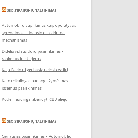
SEO STRAIPSNIU TALPINIMAS
Automobilių supirkimas kaip operatyvus
sprendimas – finansinio likvidumo
mechanizmas
Didelis vidaus durų pasirinkimas –
rankenos ir interjeras
Kaip išsirinkti geriausią pelėsio valiklį
Kam reikalingas padangų žymėjimas –
Išsamus paaiškinimas
Kodėl naudinga išbandyti CBD aliejų
SEO STRAIPSNIŲ TALPINIMAS
Geriausias pasirinkimas – Automobilių