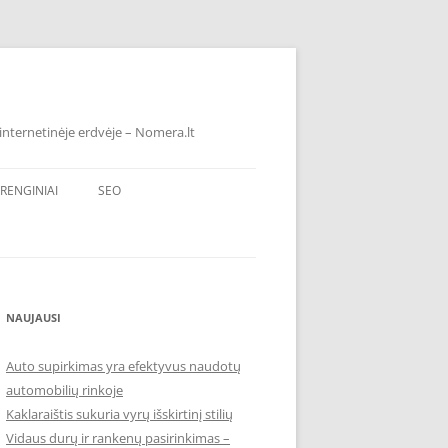
internetinėje erdvėje – Nomera.lt
RENGINIAI
SEO
NAUJAUSI
Auto supirkimas yra efektyvus naudotų
automobilių rinkoje
Kaklaraištis sukuria vyrų išskirtinį stilių
Vidaus durų ir rankenų pasirinkimas –