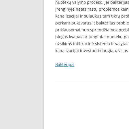
nuotekų valymo proceso. Jei bakterijas į
įrenginyje neatsirastų problemos kain
kanalizacijai ir sulaukus tam tikrų pr
perkant buksvarus.lt bakterijas probl
priklausomai nuo sprendžiamos proble
blogas kvapas ar junginiai nuotekų pav
užsikimš infiltracinė sistema ir valyta
kanalizacijai investuoti daugiau, visus
Bakterijos