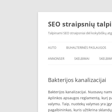
Skip
to
content
SEO straipsnių talp
Talpinami SEO straipsniai dėl kokybiškų atg
AUTO
BUHALTERINĖS PASLAUGOS
ANNONSER
SKELBIMAI
SKELBIM
Bakterijos kanalizacijai
Bakterijos kanalizacijai. Nuosavų namų
Aplinkos apsaugos reglamentą, kurį pa
valymu. Taip, nuotekų valymas yra įgy
pagalbininkas, kuris užtikrina sklandų