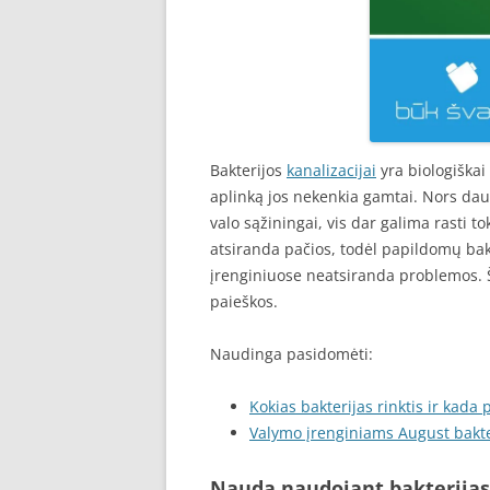
Bakterijos
kanalizacijai
yra biologiškai 
aplinką jos nekenkia gamtai. Nors da
valo sąžiningai, vis dar galima rasti to
atsiranda pačios, todėl papildomų bak
įrenginiuose neatsiranda problemos. Št
paieškos.
Naudinga pasidomėti:
Kokias bakterijas rinktis ir kada
Valymo įrenginiams August bakte
Nauda naudojant bakterijas 