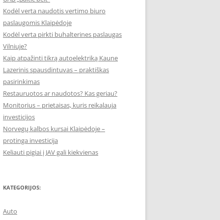
Kodėl verta naudotis vertimo biuro
paslaugomis Klaipėdoje
Kodėl verta pirkti buhalterines paslaugas
Vilniuje?
Kaip atpažinti tikrą autoelektriką Kaune
Lazerinis spausdintuvas – praktiškas
pasirinkimas
Restauruotos ar naudotos? Kas geriau?
Monitorius – prietaisas, kuris reikalauja
investicijos
Norvegų kalbos kursai Klaipėdoje –
protinga investicija
Keliauti pigiai į JAV gali kiekvienas
KATEGORIJOS:
Auto