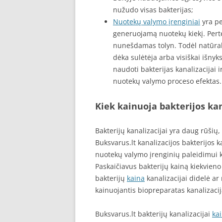
nužudo visas bakterijas;
Nuotekų valymo įrenginiai
yra pe
generuojamą nuotekų kiekį. Pertek
nunešdamas tolyn. Todėl natūralu
dėka sulėtėja arba visiškai išnyk
naudoti bakterijas kanalizacijai 
nuotekų valymo proceso efektas.
Kiek kainuoja bakterijos kan
Bakterijų kanalizacijai yra daug rūšių
Buksvarus.lt kanalizacijos bakterijos k
nuotekų valymo įrenginių paleidimui 
Paskaičiavus bakterijų kainą kiekvien
bakterijų
kaina
kanalizacijai didelė ar
kainuojantis biopreparatas kanalizacija
Buksvarus.lt bakterijų kanalizacijai
ka