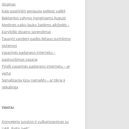
dizainas
Kaip pasirinkti geriausią pelėsio valiklį
Bakterijos valymo įrenginiams August
Medinės vaikų lauko žaidimo aikštelės –
kūrybiški dizaino sprendimai
Taupyti vandenį padės lietaus surinkimo
sistemos
vasarinės padangos internetu –
pasiruošimas vasarai
Pirelli vasarinės padangos internetu – ar
verta
Signalizacija Jūsų namaMs – ar tikrai ji
reikalinga
TEKSTAI
Konvejerio juostos ir vulkanizavimas su
UAB „Baltic belt“