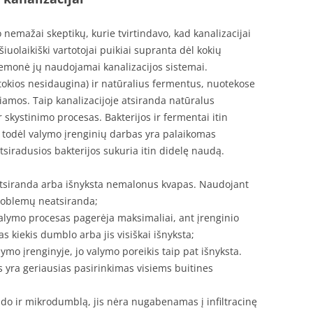
 nemažai skeptikų, kurie tvirtindavo, kad kanalizacijai
 šiuolaikiški vartotojai puikiai supranta dėl kokių
riemonė jų naudojamai kanalizacijos sistemai.
okios nesidaugina) ir natūralius fermentus, nuotekose
iamos. Taip kanalizacijoje atsiranda natūralus
 skystinimo procesas. Bakterijos ir fermentai itin
 todėl valymo įrenginių darbas yra palaikomas
tsiradusios bakterijos sukuria itin didelę naudą.
eatsiranda arba išnyksta nemalonus kvapas. Naudojant
problemų neatsiranda;
alymo procesas pagerėja maksimaliai, ant įrenginio
 kiekis dumblo arba jis visiškai išnyksta;
mo įrenginyje, jo valymo poreikis taip pat išnyksta.
os yra geriausias pasirinkimas visiems buitines
aido ir mikrodumblą, jis nėra nugabenamas į infiltracinę