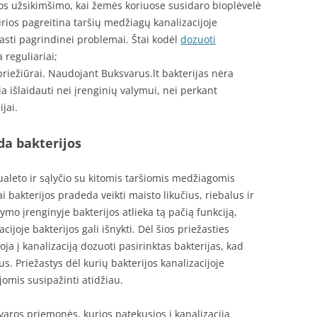
os užsikimšimo, kai žemės koriuose susidaro bioplėvelė
urios pagreitina taršių medžiagų kanalizacijoje
asti pagrindinei problemai. Štai kodėl
dozuoti
 reguliariai;
riežiūrai. Naudojant Buksvarus.lt bakterijas nėra
a išlaidauti nei įrenginių valymui, nei perkant
jai.
nda bakterijos
tualeto ir sąlyčio su kitomis taršiomis medžiagomis
 bakterijos pradeda veikti maisto likučius, riebalus ir
lymo įrenginyje bakterijos atlieka tą pačią funkciją,
cijoje bakterijos gali išnykti. Dėl šios priežasties
ja į kanalizaciją dozuoti pasirinktas bakterijas, kad
. Priežastys dėl kurių bakterijos kanalizacijoje
jomis susipažinti atidžiau.
aros priemonės, kurios patekusios į kanalizaciją