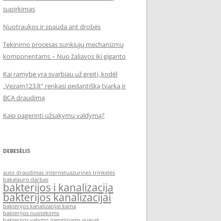
supirkimas
Nuotraukos ir spauda ant drobės
Tekinimo procesas sunkiųjų mechanizmų
komponentams – Nuo žaliavos iki giganto
Kai ramybė yra svarbiau už greitį, kodėl
„Vezam123.lt“ renkasi pedantišką tvarką ir
BCA draudimą
Kaip pagerinti užsakymų valdymą?
DEBESĖLIS
auto draudimas internetu
azurines trinkeles
bakalauro darbas
bakterijos i kanalizacija
bakterijos kanalizacijai
bakterijos kanalizacijai kaina
bakterijos nuotekoms
bakterijos valymo irenginiams august