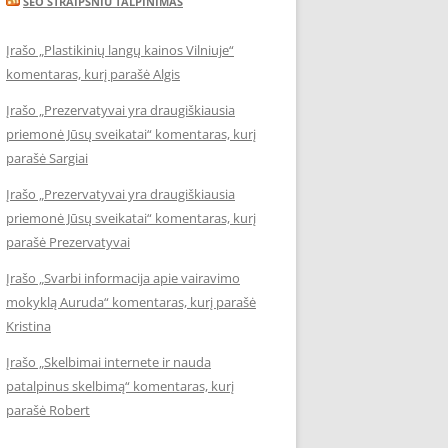
SEO STRAIPSNIU TALPINIMAS
Įrašo „Plastikinių langų kainos Vilniuje“
komentaras, kurį parašė Algis
Įrašo „Prezervatyvai yra draugiškiausia
priemonė Jūsų sveikatai“ komentaras, kurį
parašė Sargiai
Įrašo „Prezervatyvai yra draugiškiausia
priemonė Jūsų sveikatai“ komentaras, kurį
parašė Prezervatyvai
Įrašo „Svarbi informacija apie vairavimo
mokyklą Auruda“ komentaras, kurį parašė
Kristina
Įrašo „Skelbimai internete ir nauda
patalpinus skelbimą“ komentaras, kurį
parašė Robert