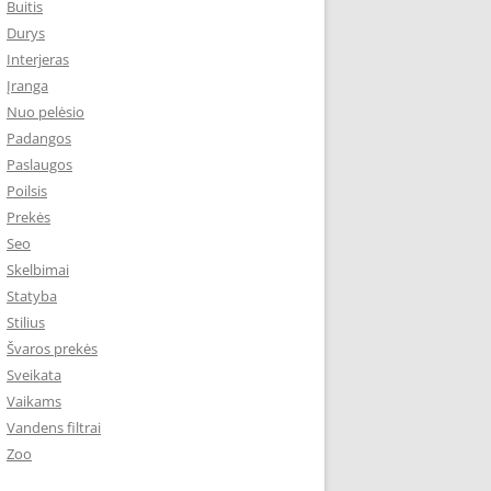
Buitis
Durys
Interjeras
Įranga
Nuo pelėsio
Padangos
Paslaugos
Poilsis
Prekės
Seo
Skelbimai
Statyba
Stilius
Švaros prekės
Sveikata
Vaikams
Vandens filtrai
Zoo