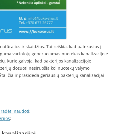
natūralios ir skaidžios. Tai reiškia, kad patekusios į
uguma vartotojų generuojamas nuotekas kanalizacijoje
kių, kurie galvoja, kad bakterijos kanalizacijoje
terijų dozuoti nesiruošia kol nuotekų valymo
ai čia ir prasideda geriausių bakterijų kanalizacijai
 pradėti naudoti
;
rijos
;
kanalizacijai