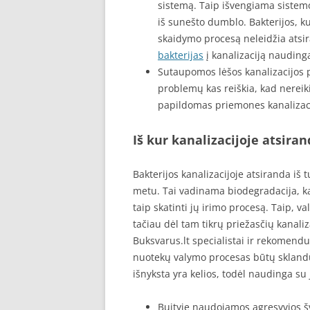
sistemą. Taip išvengiama sistem
iš sunešto dumblo. Bakterijos, k
skaidymo procesą neleidžia atsir
bakterijas
į kanalizaciją naudinga
Sutaupomos lėšos kanalizacijos p
problemų kas reiškia, kad nereiki
papildomas priemones kanalizaci
Iš kur kanalizacijoje atsira
Bakterijos kanalizacijoje atsiranda iš 
metu. Tai vadinama biodegradacija, kai
taip skatinti jų irimo procesą. Taip, va
tačiau dėl tam tikrų priežasčių kanaliza
Buksvarus.lt specialistai ir rekomenduo
nuotekų valymo procesas būtų sklandus
išnyksta yra kelios, todėl naudinga su 
Buityje naudojamos agresyvios šv