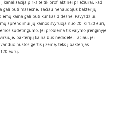
 kanalizaciją pirksite tik profilaktinei priežiūrai, kad
a gali būti mažesnė. Tačiau nenaudojus bakterijų
oblemų kaina gali būti kur kas didesnė. Pavyzdžiui,
emų sprendimui jų kainos svyruoja nuo 20 iki 120 eurų
mos sudėtingumo. Jei problema tik valymo įrenginyje,
iršiuje, bakterijų kaina bus nedidelė. Tačiau, jei
s vanduo nustos gertis į žemę, teks į bakterijas
 120 eurų.