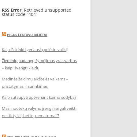
RSS Error:
Retrieved unsupported
status code "404"
PIGUS LEKTUVU BILIETAI
Kaip išsirinkti geriausią pelėsio valiklį
Žieminių padangų žymėjimas yra svarbus
– kaip išvengti klaidų
Medinės žaidimų aikštelės vaikams –
pristatymas ir surinkimas
Kaip sutaupyti aptveriant kaimo sodybą?
Maži nuotekų valymo įrenginiai gali veikti
ne tik tyliai, bet ir „nematomai‘‘?