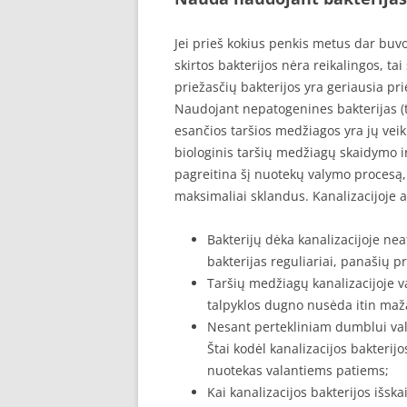
Jei prieš kokius penkis metus dar buvo
skirtos bakterijos nėra reikalingos, tai
priežasčių bakterijos yra geriausia p
Naudojant nepatogenines bakterijas (t
esančios taršios medžiagos yra jų veik
biologinis taršių medžiagų skaidymo ir
pagreitina šį nuotekų valymo procesą,
maksimaliai sklandus. Kanalizacijoje a
Bakterijų dėka kanalizacijoje n
bakterijas reguliariai, panašių 
Taršių medžiagų kanalizacijoje v
talpyklos dugno nusėda itin mažas
Nesant pertekliniam dumblui valy
Štai kodėl kanalizacijos bakterij
nuotekas valantiems patiems;
Kai kanalizacijos bakterijos išsk