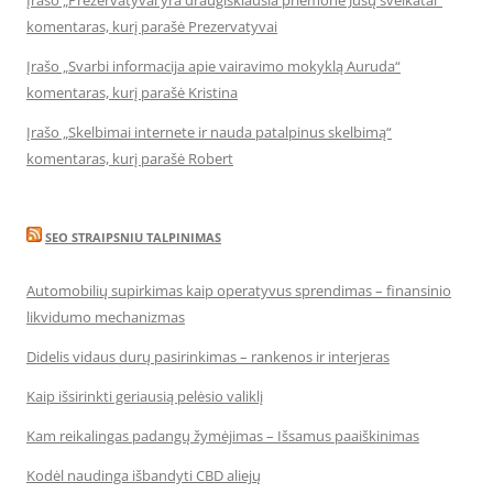
Įrašo „Prezervatyvai yra draugiškiausia priemonė Jūsų sveikatai“
komentaras, kurį parašė Prezervatyvai
Įrašo „Svarbi informacija apie vairavimo mokyklą Auruda“
komentaras, kurį parašė Kristina
Įrašo „Skelbimai internete ir nauda patalpinus skelbimą“
komentaras, kurį parašė Robert
SEO STRAIPSNIU TALPINIMAS
Automobilių supirkimas kaip operatyvus sprendimas – finansinio
likvidumo mechanizmas
Didelis vidaus durų pasirinkimas – rankenos ir interjeras
Kaip išsirinkti geriausią pelėsio valiklį
Kam reikalingas padangų žymėjimas – Išsamus paaiškinimas
Kodėl naudinga išbandyti CBD aliejų