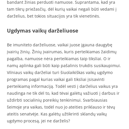
bandant žinias perduoti namuose. Suprantama, kad yra
tam tikrų priežasčių, dėl kurių vaikai negali būti vedami į
darželius, bet tokios situacijos yra tik vienetinės.
Ugdymas vaikų darželiuose
Be imuniteto darželiuose, vaikai juose įgauna daugybę
įvairių žinių. Žinių įvairumas, kuris perteikiamas žaidimų
pagalba, namuose nėra perteikiamas taip tiksliai. O ir
namų aplinka gali būti kaip pašalinis trukdis susikaupimui.
Vilniaus vaikų darželiai turi šiuolaikiškas vaikų ugdymo
programas pagal kurias vaikai gali tiksliai įsisavinti
perteikiamą informaciją. Todėl vesti į darželius vaikus yra
naudinga ne tik dėl to, kad tėvai galėtų važiuoti į darbus ir
uždirbti socialinių poreikių tenkinimui. Svarbiausias
šeimoje yra vaikas, todėl nuo jo ateities priklauso ir tėvų
ateitis senatvėje. Kas galėtų užtikrinti sklandų vaikų
ugdymo procesą, jei ne darželis?