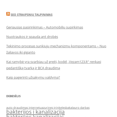
SEO STRAIPSNIŲ TALPINIMAS
Geriausias pasirinkimas – Automobilių supirkimas
Nuotraukos ir spauda ant drobės
Tekinimo procesas sunkiųjų mechanizmų komponentams – Nuo
žaliavos iki giganto
Kai ramybė yra svarbiau už greitį, kodėl „Vezam123.lt“ renkasi
pedantišką tvarką ir BCA draudimą
Kaip pagerinti užsakymų valdymą?
DEBESĖLIS
auto draudimas internetu
azurines trinkeles
bakalauro darbas
bakterijos i kanalizacija