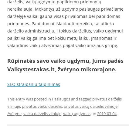
darželis, vaikų ugdymui papildomų priemonių
nereikalauja. Mokantys už ugdymo paslaugas
privačiame
darželyje
vaikai gauna visas privalomas bei papildomas
priemones. Papildomai išlaidauti nereikia, tai atlieka
darželio administracija. Į tokius darželius, vaiko ugdymui
palikti vaiką galima bet kokiu metų laiku. Įmanomas ir
valandinis vaikų atvežimas pagal vaiko amžiaus grupę.
Rūpinatės savo vaiko ugdymu, Jums padės
Vaikystestakas.lt, žvėryno mikrorajone.
SEO straipsnių talpinimas
This entry was posted in
Paslaugos
and tagged
privatus darželis
vilniuje
,
privatus vaiku darzelis
,
privatus vaikų darželis vilniuje
žvėryne
,
vaiku darzelis vilniuje
,
vaikų ugdymas
on
2019-03-04
.