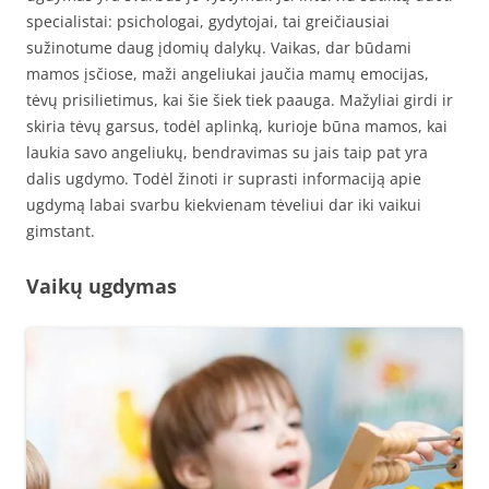
specialistai: psichologai, gydytojai, tai greičiausiai
sužinotume daug įdomių dalykų. Vaikas, dar būdami
mamos įsčiose, maži angeliukai jaučia mamų emocijas,
tėvų prisilietimus, kai šie šiek tiek paauga. Mažyliai girdi ir
skiria tėvų garsus, todėl aplinką, kurioje būna mamos, kai
laukia savo angeliukų, bendravimas su jais taip pat yra
dalis ugdymo. Todėl žinoti ir suprasti informaciją apie
ugdymą labai svarbu kiekvienam tėveliui dar iki vaikui
gimstant.
Vaikų ugdymas