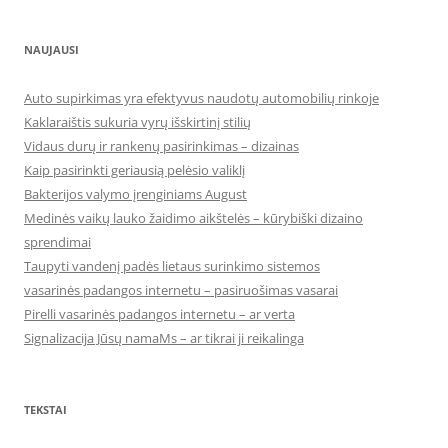
NAUJAUSI
Auto supirkimas yra efektyvus naudotų automobilių rinkoje
Kaklaraištis sukuria vyrų išskirtinį stilių
Vidaus durų ir rankenų pasirinkimas – dizainas
Kaip pasirinkti geriausią pelėsio valiklį
Bakterijos valymo įrenginiams August
Medinės vaikų lauko žaidimo aikštelės – kūrybiški dizaino
sprendimai
Taupyti vandenį padės lietaus surinkimo sistemos
vasarinės padangos internetu – pasiruošimas vasarai
Pirelli vasarinės padangos internetu – ar verta
Signalizacija Jūsų namaMs – ar tikrai ji reikalinga
TEKSTAI