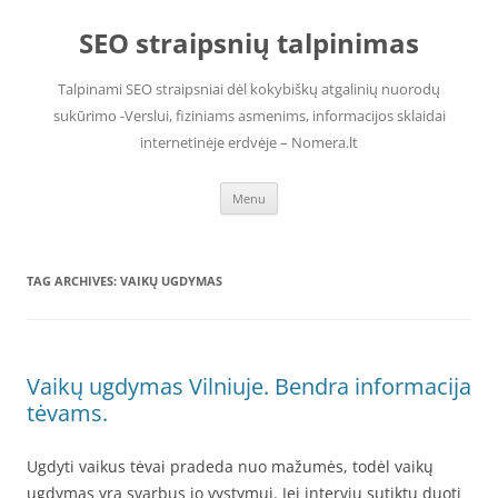
Skip
to
SEO straipsnių talpinimas
content
Talpinami SEO straipsniai dėl kokybiškų atgalinių nuorodų
sukūrimo -Verslui, fiziniams asmenims, informacijos sklaidai
internetinėje erdvėje – Nomera.lt
Menu
TAG ARCHIVES:
VAIKŲ UGDYMAS
Vaikų ugdymas Vilniuje. Bendra informacija
tėvams.
Ugdyti vaikus tėvai pradeda nuo mažumės, todėl vaikų
ugdymas yra svarbus jo vystymui. Jei interviu sutiktų duoti