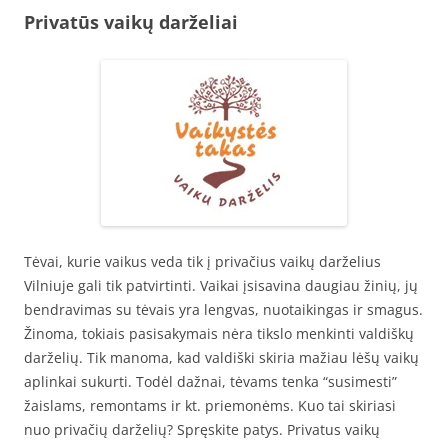
Privatūs vaikų darželiai
Tėvai, kurie vaikus veda tik į privačius vaikų darželius
Vilniuje gali tik patvirtinti. Vaikai įsisavina daugiau žinių, jų
bendravimas su tėvais yra lengvas, nuotaikingas ir smagus.
Žinoma, tokiais pasisakymais nėra tikslo menkinti valdiškų
darželių. Tik manoma, kad valdiški skiria mažiau lėšų vaikų
aplinkai sukurti. Todėl dažnai, tėvams tenka “susimesti”
žaislams, remontams ir kt. priemonėms. Kuo tai skiriasi
nuo privačių darželių? Spręskite patys. Privatus vaikų