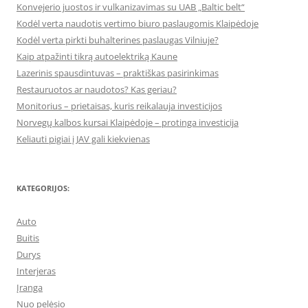
Konvejerio juostos ir vulkanizavimas su UAB „Baltic belt“
Kodėl verta naudotis vertimo biuro paslaugomis Klaipėdoje
Kodėl verta pirkti buhalterines paslaugas Vilniuje?
Kaip atpažinti tikrą autoelektriką Kaune
Lazerinis spausdintuvas – praktiškas pasirinkimas
Restauruotos ar naudotos? Kas geriau?
Monitorius – prietaisas, kuris reikalauja investicijos
Norvegų kalbos kursai Klaipėdoje – protinga investicija
Keliauti pigiai į JAV gali kiekvienas
KATEGORIJOS:
Auto
Buitis
Durys
Interjeras
Įranga
Nuo pelėsio