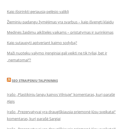
Kaip išsirinkti geriausią pelėsio valiklį
Žieminių padangų žymėjimas yra svarbus – kaip išvengti klaidų
Medinės žaidimų aikštelės vaikams – pristatymas ir surinkimas
Kaip sutaupyti aptveriant kaimo sodybą?
Maži nuotekų valymo įrenginiai gali veikti ne tik tyliai, bet ir
„nematomai‘‘?
SEO STRAIPSNIU TALPINIMAS
Įrašo „Plastikinių langų kainos Vilniuje“ komentaras, kurį parašė
Algis
Įrašo „Prezervatyvai yra draugiškiausia priemonė Jūsų sveikatai“
komentaras, kurį parašė Sargiai