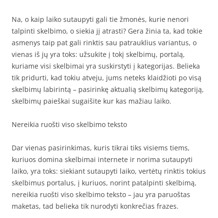
Na, o kaip laiko sutaupyti gali tie žmonės, kurie nenori
talpinti skelbimo, o siekia jį atrasti? Gera žinia ta, kad tokie
asmenys taip pat gali rinktis sau patrauklius variantus, o
vienas iš jų yra toks: užsukite į tokį skelbimų, portalą,
kuriame visi skelbimai yra suskirstyti į kategorijas. Belieka
tik pridurti, kad tokiu atveju, jums neteks klaidžioti po visą
skelbimų labirintą – pasirinkę aktualią skelbimų kategoriją,
skelbimų paieškai sugaišite kur kas mažiau laiko.
Nereikia ruošti viso skelbimo teksto
Dar vienas pasirinkimas, kuris tikrai tiks visiems tiems,
kuriuos domina skelbimai internete ir norima sutaupyti
laiko, yra toks: siekiant sutaupyti laiko, vertėtų rinktis tokius
skelbimus portalus, į kuriuos, norint patalpinti skelbimą,
nereikia ruošti viso skelbimo teksto – jau yra paruoštas
maketas, tad belieka tik nurodyti konkrečias frazes.