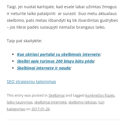
Taigi, jei nuolat kartojate, kad esate labai užimtas žmogus
ir neturite laiko patalpinti ar surasti šiuo metu aktualaus
skelbimo, pats metas išbandyti ką tik išvardintas gudrybes
– jos tikrai padės sutaupyti nemažai brangaus laiko.
Taip pat skaitykite:
Kuo skiriasi portalai su skelbimais internete
;
Skelbti apie turimus 200 blogų būtų gėda
;
Skelbimai internete ir nauda
;
SEO straipsnių talpinimas
This entry was posted in
Skelbimai
and tagged
konkrečios frazės
,
laiko taupymas
,
skelbimai internete
,
skelbimo tekstas
,
turi
kategorijas
on
2017-01-26
.