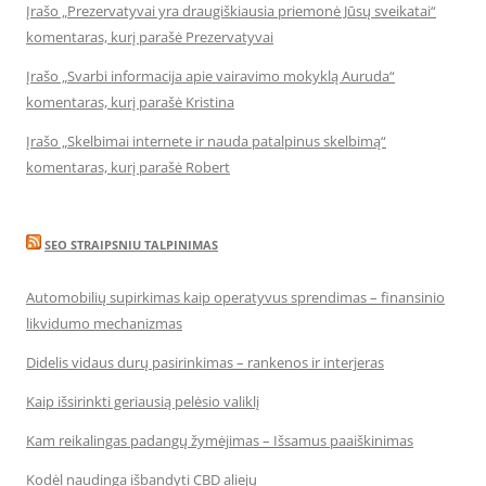
Įrašo „Prezervatyvai yra draugiškiausia priemonė Jūsų sveikatai“
komentaras, kurį parašė Prezervatyvai
Įrašo „Svarbi informacija apie vairavimo mokyklą Auruda“
komentaras, kurį parašė Kristina
Įrašo „Skelbimai internete ir nauda patalpinus skelbimą“
komentaras, kurį parašė Robert
SEO STRAIPSNIU TALPINIMAS
Automobilių supirkimas kaip operatyvus sprendimas – finansinio
likvidumo mechanizmas
Didelis vidaus durų pasirinkimas – rankenos ir interjeras
Kaip išsirinkti geriausią pelėsio valiklį
Kam reikalingas padangų žymėjimas – Išsamus paaiškinimas
Kodėl naudinga išbandyti CBD aliejų