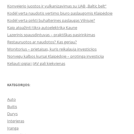
Konvejerio juostos ir vulkanizavimas su UAB „Baltic belt“
Kodėl verta naudotis vertimo biuro paslaugomis Klaipėdoje
Kodėl verta pirkti buhalterines paslaugas Vilniuje?
Kaip atpažinti tikrą autoelektriką Kaune
Lazerinis spausdintuvas – praktiškas pasirinkimas
Restauruotos ar naudotos? Kas geriau?
Monitorius – prietaisas, kuris reikalauja investicijos
Norvegų kalbos kursai Klaipėdoje – protinga investicija
Keliauti pigiai į JAV gali kiekvienas
KATEGORIJOS:
Auto
Buitis
Durys
Interjeras
Įranga