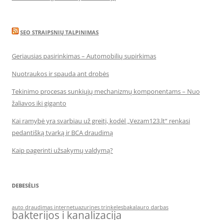
SEO STRAIPSNIŲ TALPINIMAS
Geriausias pasirinkimas – Automobilių supirkimas
Nuotraukos ir spauda ant drobės
Tekinimo procesas sunkiųjų mechanizmų komponentams – Nuo
žaliavos iki giganto
Kai ramybė yra svarbiau už greitį, kodėl „Vezam123.lt“ renkasi
pedantišką tvarką ir BCA draudimą
Kaip pagerinti užsakymų valdymą?
DEBESĖLIS
auto draudimas internetu
azurines trinkeles
bakalauro darbas
bakterijos i kanalizacija