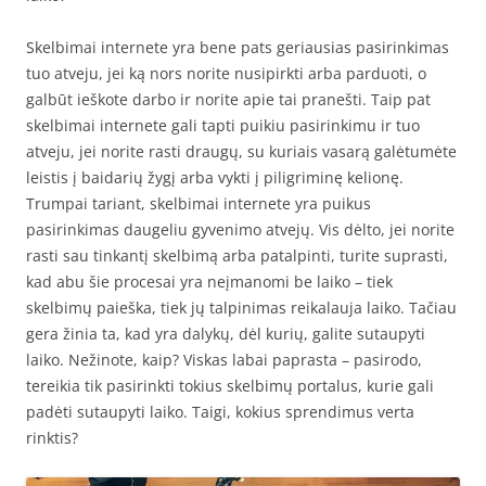
Skelbimai internete yra bene pats geriausias pasirinkimas
tuo atveju, jei ką nors norite nusipirkti arba parduoti, o
galbūt ieškote darbo ir norite apie tai pranešti. Taip pat
skelbimai internete gali tapti puikiu pasirinkimu ir tuo
atveju, jei norite rasti draugų, su kuriais vasarą galėtumėte
leistis į baidarių žygį arba vykti į piligriminę kelionę.
Trumpai tariant, skelbimai internete yra puikus
pasirinkimas daugeliu gyvenimo atvejų. Vis dėlto, jei norite
rasti sau tinkantį skelbimą arba patalpinti, turite suprasti,
kad abu šie procesai yra neįmanomi be laiko – tiek
skelbimų paieška, tiek jų talpinimas reikalauja laiko. Tačiau
gera žinia ta, kad yra dalykų, dėl kurių, galite sutaupyti
laiko. Nežinote, kaip? Viskas labai paprasta – pasirodo,
tereikia tik pasirinkti tokius skelbimų portalus, kurie gali
padėti sutaupyti laiko. Taigi, kokius sprendimus verta
rinktis?