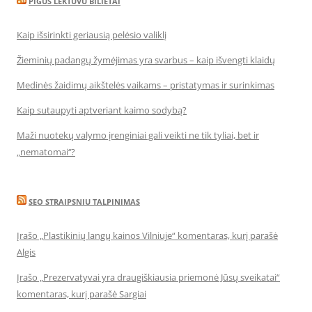
PIGUS LEKTUVU BILIETAI
Kaip išsirinkti geriausią pelėsio valiklį
Žieminių padangų žymėjimas yra svarbus – kaip išvengti klaidų
Medinės žaidimų aikštelės vaikams – pristatymas ir surinkimas
Kaip sutaupyti aptveriant kaimo sodybą?
Maži nuotekų valymo įrenginiai gali veikti ne tik tyliai, bet ir
„nematomai‘‘?
SEO STRAIPSNIU TALPINIMAS
Įrašo „Plastikinių langų kainos Vilniuje“ komentaras, kurį parašė
Algis
Įrašo „Prezervatyvai yra draugiškiausia priemonė Jūsų sveikatai“
komentaras, kurį parašė Sargiai