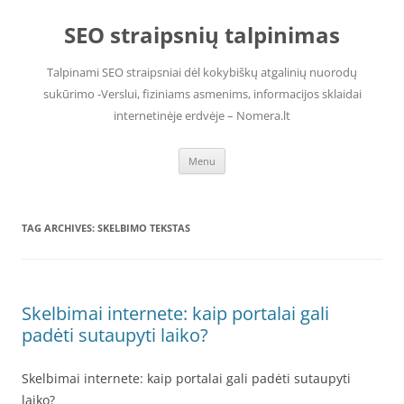
Skip
to
SEO straipsnių talpinimas
content
Talpinami SEO straipsniai dėl kokybiškų atgalinių nuorodų
sukūrimo -Verslui, fiziniams asmenims, informacijos sklaidai
internetinėje erdvėje – Nomera.lt
Menu
TAG ARCHIVES:
SKELBIMO TEKSTAS
Skelbimai internete: kaip portalai gali
padėti sutaupyti laiko?
Skelbimai internete: kaip portalai gali padėti sutaupyti
laiko?