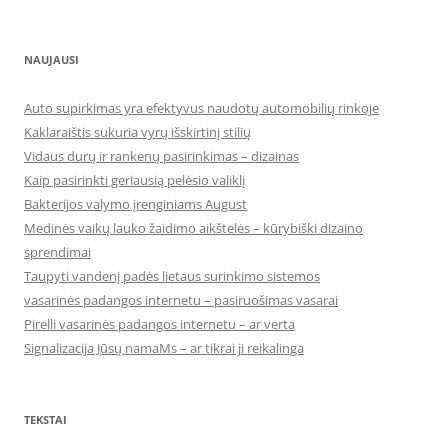
NAUJAUSI
Auto supirkimas yra efektyvus naudotų automobilių rinkoje
Kaklaraištis sukuria vyrų išskirtinį stilių
Vidaus durų ir rankenų pasirinkimas – dizainas
Kaip pasirinkti geriausią pelėsio valiklį
Bakterijos valymo įrenginiams August
Medinės vaikų lauko žaidimo aikštelės – kūrybiški dizaino
sprendimai
Taupyti vandenį padės lietaus surinkimo sistemos
vasarinės padangos internetu – pasiruošimas vasarai
Pirelli vasarinės padangos internetu – ar verta
Signalizacija Jūsų namaMs – ar tikrai ji reikalinga
TEKSTAI