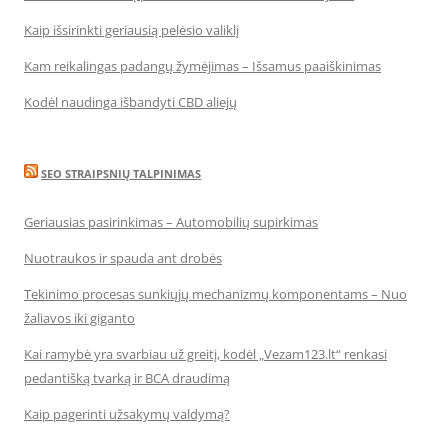
Kaip išsirinkti geriausią pelėsio valiklį
Kam reikalingas padangų žymėjimas – Išsamus paaiškinimas
Kodėl naudinga išbandyti CBD aliejų
SEO STRAIPSNIŲ TALPINIMAS
Geriausias pasirinkimas – Automobilių supirkimas
Nuotraukos ir spauda ant drobės
Tekinimo procesas sunkiųjų mechanizmų komponentams – Nuo
žaliavos iki giganto
Kai ramybė yra svarbiau už greitį, kodėl „Vezam123.lt“ renkasi
pedantišką tvarką ir BCA draudimą
Kaip pagerinti užsakymų valdymą?