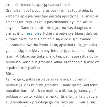
Granulės kaina: ką apie ją svarbu žinoti?
Granulės – ypač populiarus pasirinkimas tuo atveju, kai
kalbame apie įvairaus tipo pastatų apšildymą: jei anksčiau
žmones teturėjo vos kelis pasirinkimus, t.y., malkas bei
anglį, tai šiandien pasirinkimų yra kur kas daugiau, o
vienas iš jų –
granulės
. Kokie yra patys svarbiausi dalykai,
kuriuos turėtumėte žinoti apie šią kuro rūšį? Savaime
suprantama, svarbu žinoti, kokių apskritai rūšių granulių
galima įsigyti, kokie yra pagrindiniai jų privalumai, kaip
išsirinkti labiausiai tinkančią, o taip pat – suprasti, nuo ko
priklauso, kokia bus granulės kaina. Būtent apie šį aspektą
ir pakalėsime plačiau.
Rūšis
Tai, ko gero, pats svarbiausias veiksnys, nuo kurio ir
priklausys, kiek kainuos granulės. Esame įpratę, kad tokia
populiari kuro rūšis kaip malkos, o tiksliau jų kaina, ypač
priklauso nuo to, kokia yra malkų rūšis. Lygiai taip pat yra ir
su granulėmis – prekyboje galime rasti pačių įvairiausių: