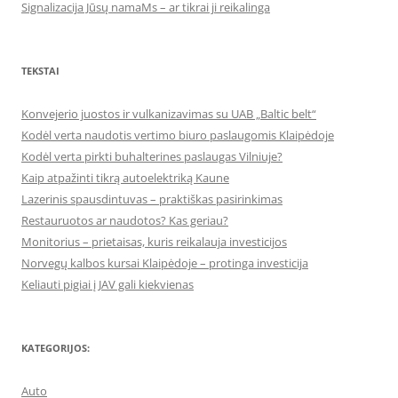
Signalizacija Jūsų namaMs – ar tikrai ji reikalinga
TEKSTAI
Konvejerio juostos ir vulkanizavimas su UAB „Baltic belt“
Kodėl verta naudotis vertimo biuro paslaugomis Klaipėdoje
Kodėl verta pirkti buhalterines paslaugas Vilniuje?
Kaip atpažinti tikrą autoelektriką Kaune
Lazerinis spausdintuvas – praktiškas pasirinkimas
Restauruotos ar naudotos? Kas geriau?
Monitorius – prietaisas, kuris reikalauja investicijos
Norvegų kalbos kursai Klaipėdoje – protinga investicija
Keliauti pigiai į JAV gali kiekvienas
KATEGORIJOS:
Auto