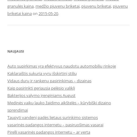
granulės kaina
,
medžio pjuvenų briketai
,
pjuvenu briketai
,
pjuvenu
briketai kaina
on
2015-05-20
.
NAUJAUSI
Auto supirkimas yra efektyvus naudotų automobilių rinkoje
Kaklaraištis sukuria vyrų išskirtinį stilių
Vidaus durų ir rankenų pasirinkimas – dizainas
Kaip pasirinkti geriausią pelėsio valiklį
Bakterijos valymo įrenginiams August
Medinės vaikų lauko žaidimo aikštelės – kūrybiški dizaino
sprendimai
Taupyti vandenį padės lietaus surinkimo sistemos
vasarinės padangos internetu – pasiruošimas vasarai
Pirelli vasarinės padangos internetu – ar verta