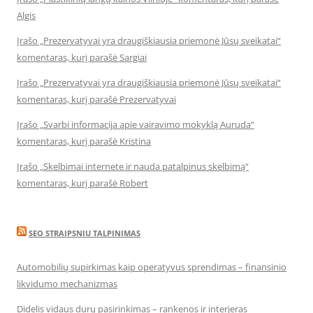
Algis
Įrašo „Prezervatyvai yra draugiškiausia priemonė Jūsų sveikatai“
komentaras, kurį parašė Sargiai
Įrašo „Prezervatyvai yra draugiškiausia priemonė Jūsų sveikatai“
komentaras, kurį parašė Prezervatyvai
Įrašo „Svarbi informacija apie vairavimo mokyklą Auruda“
komentaras, kurį parašė Kristina
Įrašo „Skelbimai internete ir nauda patalpinus skelbimą“
komentaras, kurį parašė Robert
SEO STRAIPSNIU TALPINIMAS
Automobilių supirkimas kaip operatyvus sprendimas – finansinio
likvidumo mechanizmas
Didelis vidaus durų pasirinkimas – rankenos ir interjeras