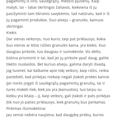
pagamintų iš lino, saulėgrąžų, medžio pjuvenų. Kaip
matyti, tai – labai skirtingos žaliavos, kiekviena iš jų
pasižyminti tam tikromis savybėmis, tad natūralu, kad ir iš
jų pagaminti produktai, šiuo atveju – granulės, kainuos
skirtingai.
Kiekis
Dar vienas veiksnys, nuo kurio, taip pat priklausys, kokia
bus vienos ar kitos rūšies granulės kaina, yra kiekis. Kuo
daugiau pirksite, tuo daugiau ir sumokėsite. Vis dėlto,
būtina prisiminti ir tai, kad jei jų pirksite ypač daug, galite
tikėtis nuolaidos. Bet kuriuo atveju, galima daryti išvadą,
jog tuomet, kai kalbame apie tokį veiksnį, kaip rūšis, reikia
pastebėti, kad pirkėjas niekaip negali įtakoti prekės kainos
(jei norės įsigyti iš saulėgrąžų pagamintų granulių, tai ir
turės mokėti tiek, kiek jos yra įkainuotos), tuo tarpu su
kiekiu yra kitaip – jį, kaip veiksnį, gali įtakoti ir pats pirkėjas
(tik nuo jo paties priklausys, kiek granulių bus perkama).
Pirkimas išsimokėtinai
Jau seniai nebėra naujiena, kad daugybę prekių, kurios