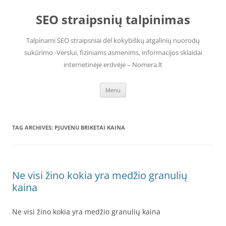
Skip
to
SEO straipsnių talpinimas
content
Talpinami SEO straipsniai dėl kokybiškų atgalinių nuorodų
sukūrimo -Verslui, fiziniams asmenims, informacijos sklaidai
internetinėje erdvėje – Nomera.lt
Menu
TAG ARCHIVES:
PJUVENU BRIKETAI KAINA
Ne visi žino kokia yra medžio granulių
kaina
Ne visi žino kokia yra medžio granulių kaina