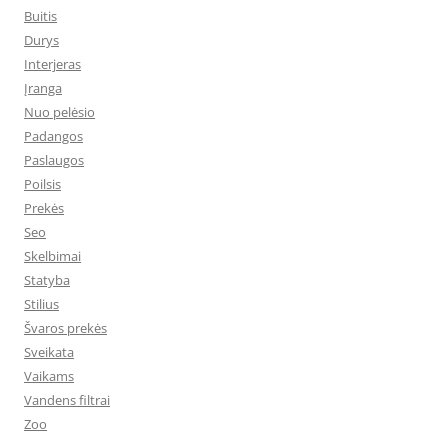
Buitis
Durys
Interjeras
Įranga
Nuo pelėsio
Padangos
Paslaugos
Poilsis
Prekės
Seo
Skelbimai
Statyba
Stilius
Švaros prekės
Sveikata
Vaikams
Vandens filtrai
Zoo