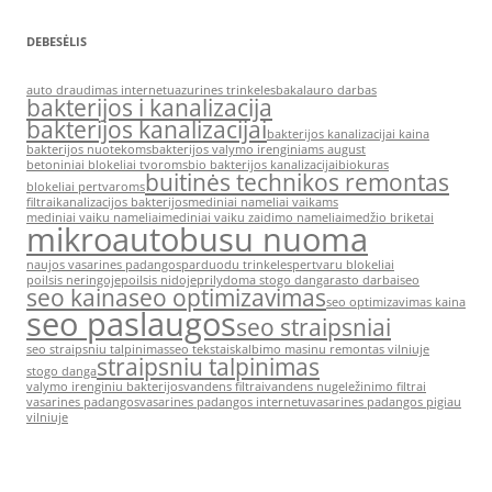
DEBESĖLIS
auto draudimas internetu
azurines trinkeles
bakalauro darbas
bakterijos i kanalizacija
bakterijos kanalizacijai
bakterijos kanalizacijai kaina
bakterijos nuotekoms
bakterijos valymo irenginiams august
betoniniai blokeliai tvoroms
bio bakterijos kanalizacijai
biokuras
buitinės technikos remontas
blokeliai pertvaroms
filtrai
kanalizacijos bakterijos
mediniai nameliai vaikams
mediniai vaiku nameliai
mediniai vaiku zaidimo nameliai
medžio briketai
mikroautobusu nuoma
naujos vasarines padangos
parduodu trinkeles
pertvaru blokeliai
poilsis neringoje
poilsis nidoje
prilydoma stogo danga
rasto darbai
seo
seo kaina
seo optimizavimas
seo optimizavimas kaina
seo paslaugos
seo straipsniai
seo straipsniu talpinimas
seo tekstai
skalbimo masinu remontas vilniuje
straipsniu talpinimas
stogo danga
valymo irenginiu bakterijos
vandens filtrai
vandens nugeležinimo filtrai
vasarines padangos
vasarines padangos internetu
vasarines padangos pigiau
vilniuje