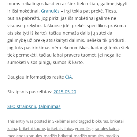
mums reikalingos kasdien ar šiek tiek rečiau, galime įsigyti
ir išsimokėtinai.
Granulės
– irgi tokia pat prekė. Tiesa,
būtina pabrėžti, jog pirkti jas išsimokėtinai galime ne
visuose prekybos taškuose (dėl prekės specifikos prašoma
atsiskaityti iš karto), tačiau nemaža dalis jų suteikia
galimybę už prekę atsiskaityti dalimis. Belieka tik pridurti,
jog toks pasirinkimas nėra ekonomiškas, kadangi tenka šiek
tiek permokėti, tačiau labai pravers tuomet, jei negalite
sumokėti visos pinigų sumos iš karto.
Daugiau informacijos rasite
ČIA
.
Straipsnis paskelbtas:
2015-05-20
SEO straipsnių talpinimas
This entry was posted in
Skelbimai
and tagged
biokuras
,
briketai
kaina
,
briketai kaune
,
briketai vilnius
,
granulės
,
granules kaina
,
medienos granules
,
medžio briketai
,
medžio granulės
,
medžio