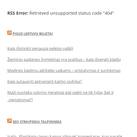
RSS Error:
Retrieved unsupported status code "404"
PIGUS LEKTUVU BILIETAI
Kaip išsirinkti geriausią pelėsio valiklį
Žieminių padangų žymėjimas yra svarbus – kaip išvengti klaidų
Medinės žaidimų aikštelės vaikams – pristatymas ir surinkimas
Kaip sutaupyti aptveriant kaimo sodybą?
Maži nuotekų valymo įrenginiai gali veikti ne tik tyliai, bet ir
„nematomai‘‘?
SEO STRAIPSNIU TALPINIMAS
Įrašo „Plastikinių langų kainos Vilniuje“ komentaras, kurį parašė