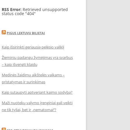
RSS Error:
Retrieved unsupported
status code "404"
PIGUS LEKTUVU BILIETAI
Kaip išsirinkti geriausią pelėsio valiklį
Žieminių padangų žymėjimas yra svarbus
– kaip išvengti klaidų
Medinės žaidimų aikštelės vaikams –
pristatymas ir surinkimas
Kaip sutaupyti aptveriant kaimo sodybą?
Maži nuotekų valymo įrenginiai gali veikti
ne tik tyliai, bet ir „nematomai‘‘?