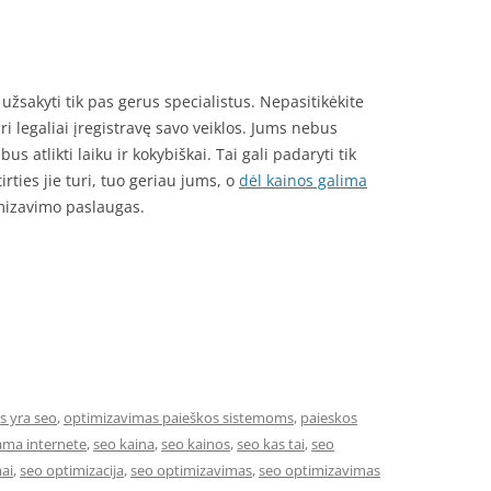
užsakyti tik pas gerus specialistus. Nepasitikėkite
uri legaliai įregistravę savo veiklos. Jums nebus
us atlikti laiku ir kokybiškai. Tai gali padaryti tik
irties jie turi, tuo geriau jums, o
dėl kainos galima
imizavimo paslaugas.
s yra seo
,
optimizavimas paieškos sistemoms
,
paieskos
ama internete
,
seo kaina
,
seo kainos
,
seo kas tai
,
seo
ai
,
seo optimizacija
,
seo optimizavimas
,
seo optimizavimas