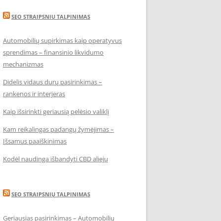
SEO STRAIPSNIU TALPINIMAS
Automobilių supirkimas kaip operatyvus
sprendimas – finansinio likvidumo
mechanizmas
Didelis vidaus durų pasirinkimas –
rankenos ir interjeras
Kaip išsirinkti geriausią pelėsio valiklį
Kam reikalingas padangų žymėjimas –
Išsamus paaiškinimas
Kodėl naudinga išbandyti CBD aliejų
SEO STRAIPSNIŲ TALPINIMAS
Geriausias pasirinkimas – Automobilių