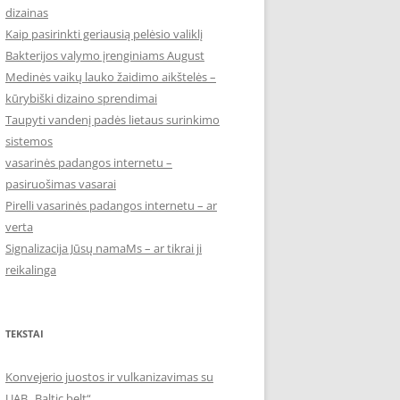
dizainas
Kaip pasirinkti geriausią pelėsio valiklį
Bakterijos valymo įrenginiams August
Medinės vaikų lauko žaidimo aikštelės –
kūrybiški dizaino sprendimai
Taupyti vandenį padės lietaus surinkimo
sistemos
vasarinės padangos internetu –
pasiruošimas vasarai
Pirelli vasarinės padangos internetu – ar
verta
Signalizacija Jūsų namaMs – ar tikrai ji
reikalinga
TEKSTAI
Konvejerio juostos ir vulkanizavimas su
UAB „Baltic belt“