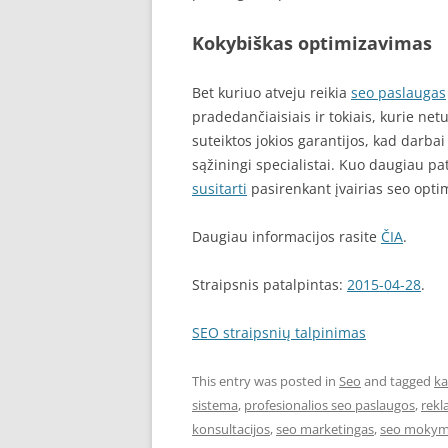
Kokybiškas optimizavimas
Bet kuriuo atveju reikia
seo paslaugas
pradedančiaisiais ir tokiais, kurie net
suteiktos jokios garantijos, kad darbai b
sąžiningi specialistai. Kuo daugiau pat
susitarti
pasirenkant įvairias seo opt
Daugiau informacijos rasite
ČIA
.
Straipsnis patalpintas:
2015-04-28
.
SEO straipsnių talpinimas
This entry was posted in
Seo
and tagged
ka
sistema
,
profesionalios seo paslaugos
,
rekl
konsultacijos
,
seo marketingas
,
seo mokym