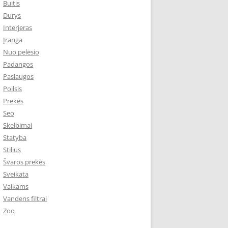
Buitis
Durys
Interjeras
Įranga
Nuo pelėsio
Padangos
Paslaugos
Poilsis
Prekės
Seo
Skelbimai
Statyba
Stilius
Švaros prekės
Sveikata
Vaikams
Vandens filtrai
Zoo