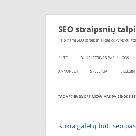
Skip
to
content
SEO straipsnių talp
Talpinami SEO straipsniai dėl kokybiškų atg
AUTO
BUHALTERINĖS PASLAUGOS
ANNONSER
SKELBIMAI
SKELBIM
TAG ARCHIVES:
OPTIMIZAVIMAS PAIEŠKOS SIS
Kokia galėtų būti seo pa