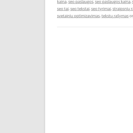
kaina
,
seo paslaugos
,
seo paslaugos kaina
,
seo tai
,
seo tekstai
,
seo tyrimai
,
straipsnių 
svetainiu optimizavimas
,
tekstų rašymas
o