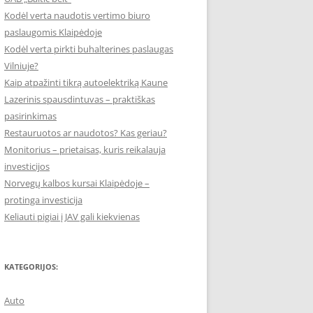
Kodėl verta naudotis vertimo biuro
paslaugomis Klaipėdoje
Kodėl verta pirkti buhalterines paslaugas
Vilniuje?
Kaip atpažinti tikrą autoelektriką Kaune
Lazerinis spausdintuvas – praktiškas
pasirinkimas
Restauruotos ar naudotos? Kas geriau?
Monitorius – prietaisas, kuris reikalauja
investicijos
Norvegų kalbos kursai Klaipėdoje –
protinga investicija
Keliauti pigiai į JAV gali kiekvienas
KATEGORIJOS:
Auto