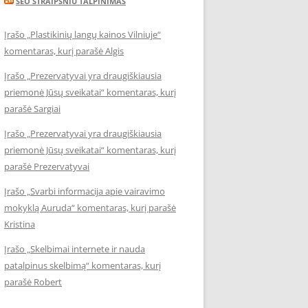
SEO STRAIPSNIU TALPINIMAS
Įrašo „Plastikinių langų kainos Vilniuje“
komentaras, kurį parašė Algis
Įrašo „Prezervatyvai yra draugiškiausia
priemonė Jūsų sveikatai“ komentaras, kurį
parašė Sargiai
Įrašo „Prezervatyvai yra draugiškiausia
priemonė Jūsų sveikatai“ komentaras, kurį
parašė Prezervatyvai
Įrašo „Svarbi informacija apie vairavimo
mokyklą Auruda“ komentaras, kurį parašė
Kristina
Įrašo „Skelbimai internete ir nauda
patalpinus skelbimą“ komentaras, kurį
parašė Robert