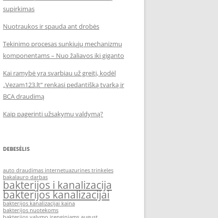
supirkimas
Nuotraukos ir spauda ant drobės
Tekinimo procesas sunkiųjų mechanizmų
komponentams – Nuo žaliavos iki giganto
Kai ramybė yra svarbiau už greitį, kodėl
„Vezam123.lt“ renkasi pedantišką tvarką ir
BCA draudimą
Kaip pagerinti užsakymų valdymą?
DEBESĖLIS
auto draudimas internetu
azurines trinkeles
bakalauro darbas
bakterijos i kanalizacija
bakterijos kanalizacijai
bakterijos kanalizacijai kaina
bakterijos nuotekoms
bakterijos valymo irenginiams august