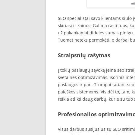
SEO specialistai savo klientams siūlo 
skiriasi ir kainos. Galima rasti tuos, kuri
už pakankamai dideles sumas pinigų. 
Tuomet neteks permokėti, o darbai bus 
Straipsnių rašymas
Į tokių paslaugų sąvoką įeina seo stra
svetainės optimizavimas, išorinis int
paslaugos ir pan. Trumpai tariant seo 
paieškos sistemoms. Vis dėl to, tam, k
reikia atlikti daug darbų, kurie su tuo 
Profesionalios optimizavim
Visus darbus susijusius su SEO sritimi a