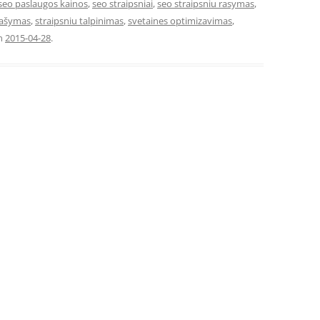
seo paslaugos kainos
,
seo straipsniai
,
seo straipsniu rasymas
,
rašymas
,
straipsniu talpinimas
,
svetaines optimizavimas
,
n
2015-04-28
.