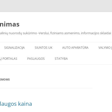
inimas
alinių nuorodų sukūrimo -Verslui, fiziniams asmenims, informacijos sklaidai 
SIGNALIZACIJA
SIUNTOS UK
AUTO APARATŪRA
VALYMO Į
Ų PORTALAS
PASLAUGOS
STATYBA
TEMOMS
slaugos kaina