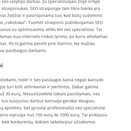
seo rašytojo darbas. Jis specializuojasi šioje srityje
straipsniukas. SEO straipsnyje tam tikra tvarka yra
niai žodžiai ir pasirūpinama tuo, kad būtų sudominti
temos „robotukai“. Tuomet straipsnis publikuojamas SEO
usius su optimizavimu atliks kiti seo specialistai. Tai
damas nuo interneto rinkos tyrimo, po kurio atliekamas
mas. Po to galima pereiti prie išorinio. Ne mažiau
mai pasibaigus darbams.
ai
tliekami, todėl ir Seo paslaugos kaina negali kainuoti
gos turi būti atitinkamai ir įvertintos. Dabar galima
 už 30 eurų. Nesusižavėkite tokiais pasiūlymais, nes
u tuo susijusius darbus kainuoja gerokai daugiau.
 apimties, bet įprastai profesionalūs seo specialistai
kaina svyruoja nuo 100 eurų iki 1000 eurų. Tai priklauso
i, kiek konkurentų, kokiam laikotarpiui užsakomos