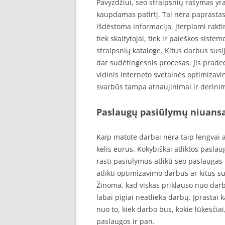
Pavyzdžiui, seo straipsnių rašymas yra 
kaupdamas patirtį. Tai nėra paprastas 
išdėstoma informacija, įterpiami rakti
tiek skaitytojai, tiek ir paieškos sis
straipsnių kataloge. Kitus darbus susij
dar sudėtingesnis procesas. Jis prade
vidinis interneto svetainės optimizavi
svarbūs tampa atnaujinimai ir derini
Paslaugų pasiūlymų niuans
Kaip matote darbai nėra taip lengvai a
kelis eurus. Kokybiškai atliktos paslau
rasti pasiūlymus atlikti seo paslaugas
atlikti optimizavimo darbus ar kitus s
Žinoma, kad viskas priklauso nuo darbų
labai pigiai neatlieka darbų. Įprastai 
nuo to, kiek darbo bus, kokie lūkesčia
paslaugos ir pan.