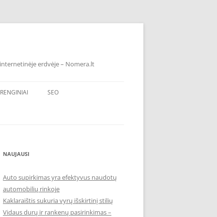
internetinėje erdvėje – Nomera.lt
RENGINIAI
SEO
NAUJAUSI
Auto supirkimas yra efektyvus naudotų
automobilių rinkoje
Kaklaraištis sukuria vyrų išskirtinį stilių
Vidaus durų ir rankenų pasirinkimas –