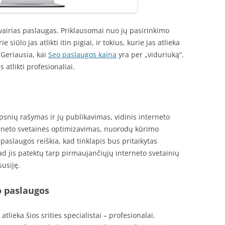
įvairias paslaugas. Priklausomai nuo jų pasirinkimo
e siūlo jas atlikti itin pigiai, ir tokius, kurie jas atlieka
Geriausia, kai
Seo paslaugos kaina
yra per „viduriuką“.
atlikti profesionaliai.
ipsnių rašymas ir jų publikavimas, vidinis interneto
erneto svetainės optimizavimas, nuorodų kūrimo
paslaugos reiškia, kad tinklapis bus pritaikytas
ad jis patektų tarp pirmaujančiųjų interneto svetainių
susiję.
o paslaugos
tlieka šios srities specialistai – profesionalai.