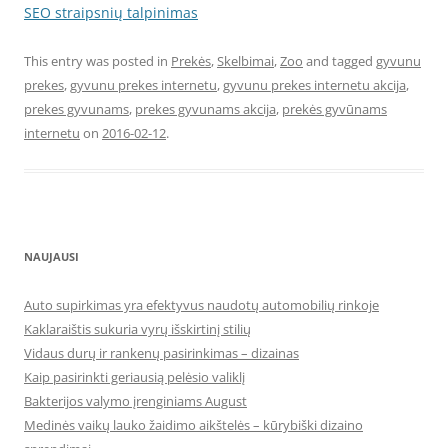
SEO straipsnių talpinimas
This entry was posted in
Prekės
,
Skelbimai
,
Zoo
and tagged
gyvunu
prekes
,
gyvunu prekes internetu
,
gyvunu prekes internetu akcija
,
prekes gyvunams
,
prekes gyvunams akcija
,
prekės gyvūnams
internetu
on
2016-02-12
.
NAUJAUSI
Auto supirkimas yra efektyvus naudotų automobilių rinkoje
Kaklaraištis sukuria vyrų išskirtinį stilių
Vidaus durų ir rankenų pasirinkimas – dizainas
Kaip pasirinkti geriausią pelėsio valiklį
Bakterijos valymo įrenginiams August
Medinės vaikų lauko žaidimo aikštelės – kūrybiški dizaino