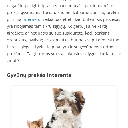
negalėtų pasigirti įprastos parduotuvės, parduodančios
prekes gyvūnams. Tačiau, kuomet kalbame apie šių prekių
pirkimą
internetu
, reikia pastebėti, kad būtent šis procesas
yra ribojamas tam tikrų sąlygų. Ko gero, jau ne kartą
girdėjote ar net patys su tuo susidūrėte, kad perkant
drabužius, avalynę ar kosmetiką, būtina kreipti dėmesį tam
tikras sąlygas. Lygiai taip pat yra ir su gyvūnams skirtomis
prekėmis. Taigi, kokios yra svarbiausios sąlygos, kuria turite
žinoti?
Gyvūnų prekės interente