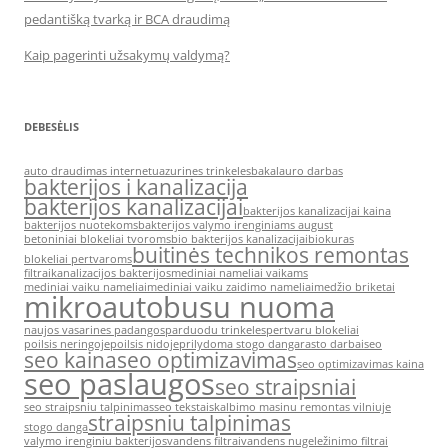
pedantišką tvarką ir BCA draudimą
Kaip pagerinti užsakymų valdymą?
DEBESĖLIS
auto draudimas internetu
azurines trinkeles
bakalauro darbas
bakterijos i kanalizacija
bakterijos kanalizacijai
bakterijos kanalizacijai kaina
bakterijos nuotekoms
bakterijos valymo irenginiams august
betoniniai blokeliai tvoroms
bio bakterijos kanalizacijai
biokuras
buitinės technikos remontas
blokeliai pertvaroms
filtrai
kanalizacijos bakterijos
mediniai nameliai vaikams
mediniai vaiku nameliai
mediniai vaiku zaidimo nameliai
medžio briketai
mikroautobusu nuoma
naujos vasarines padangos
parduodu trinkeles
pertvaru blokeliai
poilsis neringoje
poilsis nidoje
prilydoma stogo danga
rasto darbai
seo
seo kaina
seo optimizavimas
seo optimizavimas kaina
seo paslaugos
seo straipsniai
seo straipsniu talpinimas
seo tekstai
skalbimo masinu remontas vilniuje
straipsniu talpinimas
stogo danga
valymo irenginiu bakterijos
vandens filtrai
vandens nugeležinimo filtrai