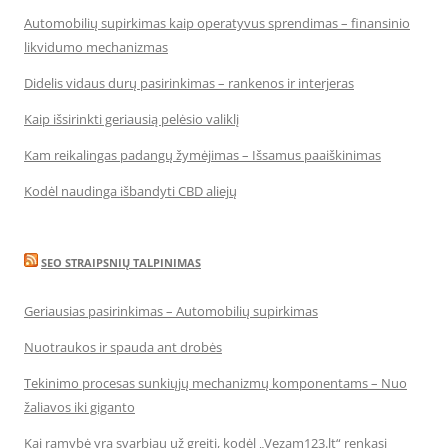
Automobilių supirkimas kaip operatyvus sprendimas – finansinio
likvidumo mechanizmas
Didelis vidaus durų pasirinkimas – rankenos ir interjeras
Kaip išsirinkti geriausią pelėsio valiklį
Kam reikalingas padangų žymėjimas – Išsamus paaiškinimas
Kodėl naudinga išbandyti CBD aliejų
SEO STRAIPSNIŲ TALPINIMAS
Geriausias pasirinkimas – Automobilių supirkimas
Nuotraukos ir spauda ant drobės
Tekinimo procesas sunkiųjų mechanizmų komponentams – Nuo
žaliavos iki giganto
Kai ramybė yra svarbiau už greitį, kodėl „Vezam123.lt“ renkasi