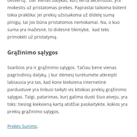
besvertų. Dar vienas dalykas, kurį verta akcentuoti, yra
mokestis už pristatomas prekes. Paprastai taikoma būtent
tokia praktika: jei prekių užsisakoma už didelę sumą
pinigų, tai jos būna pristatomos nemokamai. Na, o kuo
suma yra mažesnė, to didesnė tikimybė, kad teks
primokėti už pristatymą.
Grąžinimo sąlygos
Svarbios yra ir grąžinimo sąlygos. Tačiau bene vienas
pagrindinių dalykų, į kur dėmesį turėtumėte atkreipti
labiausia yra tas, kad kone kiekviena internetinė
parduotuvė yra linkusi taikyti vis kitokias prekių grąžinimo
sąlygas. Taigi, patarimas, kurį galima duoti šiuo atveju, yra
toks: tiesiog kiekvieną kartą atidžiai paskaitykite, kokios yra
prekių grąžinimo sąlygos.
Prekės šunims
.