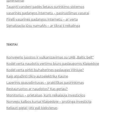
sprendimai
Taupyti vandenį padės lietaus surinkimo sistemos
vasarinės padangos internetu – pasiruošimas vasarai
Pirelli vasarinės padangos internetu – ar verta
Signalizacija Jūsų namaMs – ar tikrai ji reikalinga
TEKSTAI
Konvejerio juostos ir vulkanizavimas su UAB „Baltic belt“
Kodėl verta naudotis vertimo biuro paslaugomis Klaipėdoje
Kodėl verta pirkti buhalterines paslaugas Vilniuje?
Kaip atpažinti tikrą autoelektriką Kaune
Lazerinis spausdintuvas – praktiškas pasirinkimas
Restauruotos ar naudotos? Kas geriau?
Monitorius – prietaisas, kuris reikalauja investicijos
Norvegų kalbos kursai Klaipėdoje – protinga investicija
Keliauti pigiai į JAV gali kiekvienas