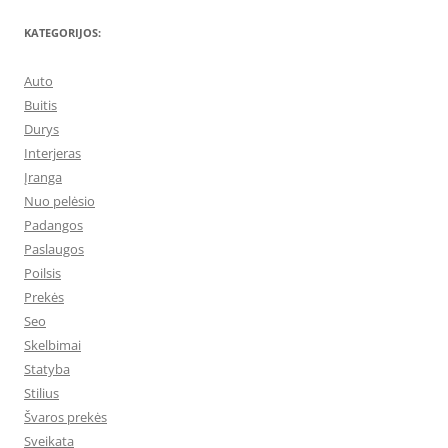
KATEGORIJOS:
Auto
Buitis
Durys
Interjeras
Įranga
Nuo pelėsio
Padangos
Paslaugos
Poilsis
Prekės
Seo
Skelbimai
Statyba
Stilius
Švaros prekės
Sveikata