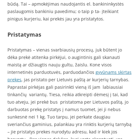
būdą. Tai – apmokėjimas naudojantis el. bankininkystės
paslaugomis bankiniu pavedimu; o taip p ta- įteikiant
pinigus kurjeriu, kai prekės jau yra pristatytos.
Pristatymas
Pristatymas – vienas svarbiausių procesų, juk būtent jo
dėka prekė atitenka pirkėjui, o augintinis gali skanauti
maistą ar džiaugtis nauju gultu, žaislu. Kone visos
internetinės parduotuvės, parduodančios
gyvūnams skirtas
prekes
, jas pristato per Lietuvis paštą ar kurjerių tarnybas.
Paprastai pirkėjas gali pasirinkti vieną iš jam labiausiai
tinkančių variantų. Tiesa, reikia atkreipti dėmesį į tai, kad
tuo atveju, jei prekė bus pristatoma per Lietuvos paštą, jo
darbuotas prekę pristatys į namus tuomet, jei ji nebus
sunkesnė nei 1 kg. Tuo tarpu, jei perkate daugiau
sveriančius gaminius, palankiau yra rinktis kurjerių tarnybą
– jie pristatys prekes nurodytu adresu, kad ir kiek jos