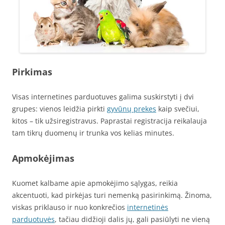
Pirkimas
Visas internetines parduotuves galima suskirstyti į dvi
grupes: vienos leidžia pirkti
gyvūnų prekes
kaip svečiui,
kitos – tik užsiregistravus. Paprastai registracija reikalauja
tam tikrų duomenų ir trunka vos kelias minutes.
Apmokėjimas
Kuomet kalbame apie apmokėjimo sąlygas, reikia
akcentuoti, kad pirkėjas turi nemenką pasirinkimą. Žinoma,
viskas priklauso ir nuo konkrečios
internetinės
parduotuvės
, tačiau didžioji dalis jų, gali pasiūlyti ne vieną