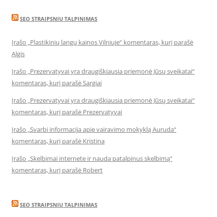
SEO STRAIPSNIU TALPINIMAS
Įrašo „Plastikinių langų kainos Vilniuje“ komentaras, kurį parašė
Algis
Įrašo „Prezervatyvai yra draugiškiausia priemonė Jūsų sveikatai“
komentaras, kurį parašė Sargiai
Įrašo „Prezervatyvai yra draugiškiausia priemonė Jūsų sveikatai“
komentaras, kurį parašė Prezervatyvai
Įrašo „Svarbi informacija apie vairavimo mokyklą Auruda“
komentaras, kurį parašė Kristina
Įrašo „Skelbimai internete ir nauda patalpinus skelbimą“
komentaras, kurį parašė Robert
SEO STRAIPSNIU TALPINIMAS