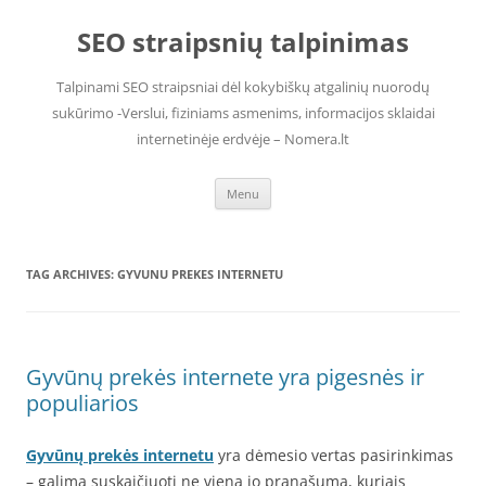
Skip
to
SEO straipsnių talpinimas
content
Talpinami SEO straipsniai dėl kokybiškų atgalinių nuorodų
sukūrimo -Verslui, fiziniams asmenims, informacijos sklaidai
internetinėje erdvėje – Nomera.lt
Menu
TAG ARCHIVES:
GYVUNU PREKES INTERNETU
Gyvūnų prekės internete yra pigesnės ir
populiarios
Gyvūnų prekės internetu
yra dėmesio vertas pasirinkimas
– galima suskaičiuoti ne vieną jo pranašumą, kuriais