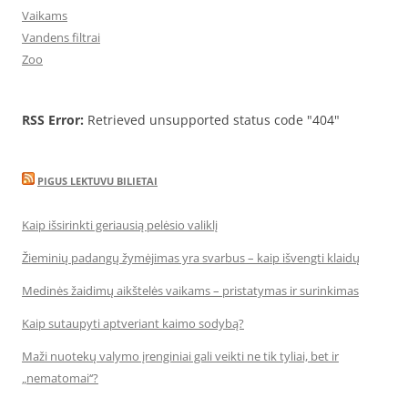
Vaikams
Vandens filtrai
Zoo
RSS Error:
Retrieved unsupported status code "404"
PIGUS LEKTUVU BILIETAI
Kaip išsirinkti geriausią pelėsio valiklį
Žieminių padangų žymėjimas yra svarbus – kaip išvengti klaidų
Medinės žaidimų aikštelės vaikams – pristatymas ir surinkimas
Kaip sutaupyti aptveriant kaimo sodybą?
Maži nuotekų valymo įrenginiai gali veikti ne tik tyliai, bet ir
„nematomai‘‘?