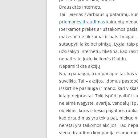
Drauskitės internetu
Tai – vienas svarbiausių patarimų, k
priemonės draudimas
kainuotų nedaug
(perkamos prekės ar užsakomos paslau
mažesnė ne tik kaina, ir pats žmogus, 
sutaupyti laiko bei pinigų. Lygiai tai
užsisakyti internetu, tikėtina, kad ras
nepatirsite jokių kelionės išlaidų.
Nepamirškite akcijų
Na, o pabaigai, trumpai apie tai, kas v
suveikia. Tai – akcijos. Įdomus pasteb
išskirtine paslauga ir mano, kad viskas
kitaip neįprastai. Tokį įspūdį galbūt 
nelaimė (vagystė, avarija, vandalų iš
objektas, kuris ištiesia pagalbos rank
kad draudimas yra tokia pat, niekuo neiš
neretai yra taikomos akcijos. Tad nepa
viena draudimo kompanija esamu mom