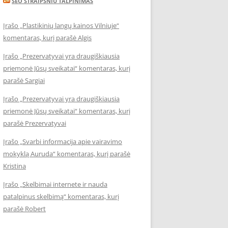
SEO STRAIPSNIU TALPINIMAS
Įrašo „Plastikinių langų kainos Vilniuje“
komentaras, kurį parašė Algis
Įrašo „Prezervatyvai yra draugiškiausia
priemonė Jūsų sveikatai“ komentaras, kurį
parašė Sargiai
Įrašo „Prezervatyvai yra draugiškiausia
priemonė Jūsų sveikatai“ komentaras, kurį
parašė Prezervatyvai
Įrašo „Svarbi informacija apie vairavimo
mokyklą Auruda“ komentaras, kurį parašė
Kristina
Įrašo „Skelbimai internete ir nauda
patalpinus skelbimą“ komentaras, kurį
parašė Robert