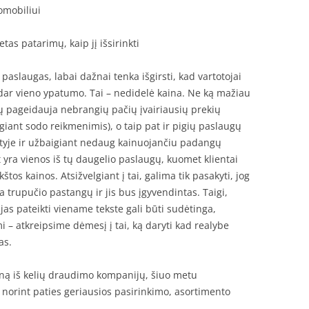
omobiliui
as patarimų, kaip jį išsirinkti
slaugas, labai dažnai tenka išgirsti, kad vartotojai
 dar vieno ypatumo. Tai – nedidelė kaina. Ne ką mažiau
ių pageidauja nebrangių pačių įvairiausių prekių
iant sodo reikmenimis), o taip pat ir pigių paslaugų
tyje ir užbaigiant nedaug kainuojančiu padangų
 yra vienos iš tų daugelio paslaugų, kuomet klientai
tos kainos. Atsižvelgiant į tai, galima tik pasakyti, jog
ia trupučio pastangų ir jis bus įgyvendintas. Taigi,
 jas pateikti viename tekste gali būti sudėtinga,
 – atkreipsime dėmesį į tai, ką daryti kad realybe
as.
eną iš kelių draudimo kompanijų, šiuo metu
 norint paties geriausios pasirinkimo, asortimento