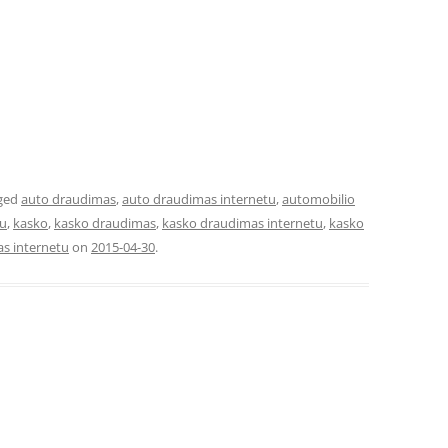
ged
auto draudimas
,
auto draudimas internetu
,
automobilio
tu
,
kasko
,
kasko draudimas
,
kasko draudimas internetu
,
kasko
s internetu
on
2015-04-30
.