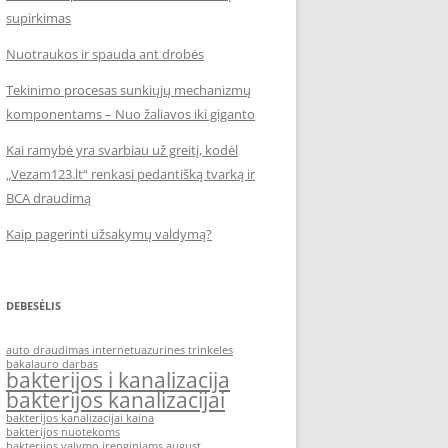
supirkimas
Nuotraukos ir spauda ant drobės
Tekinimo procesas sunkiųjų mechanizmų
komponentams – Nuo žaliavos iki giganto
Kai ramybė yra svarbiau už greitį, kodėl
„Vezam123.lt“ renkasi pedantišką tvarką ir
BCA draudimą
Kaip pagerinti užsakymų valdymą?
DEBESĖLIS
auto draudimas internetu
azurines trinkeles
bakalauro darbas
bakterijos i kanalizacija
bakterijos kanalizacijai
bakterijos kanalizacijai kaina
bakterijos nuotekoms
bakterijos valymo irenginiams august