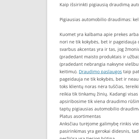
Kaip išsirinkti pigiausią draudimą aut
Pigiausias automobilio draudimas: kelet
Kuomet yra kalbama apie prekes arba pa
nori ne tik kokybės, bet ir pageidauja
svarbus akcentas yra ir tas, jog žmon
(pradedant maisto produktais ir užbaig
(pradedant nebrangia nakvyne viešbu
keitimu).
Draudimo paslaugos
taip pat
pageidauja ne tik kokybės, bet ir neaukš
toks klientų noras nėra tuščias, tereik
reikia tik tinkamų žinių. Kadangi visas
apsiribosime tik viena draudimo rūšimi
taptų pigiausias automobilio draudim
Platus asortimentas
Anksčiau turėjome galimybę rinkis vi
pasirinkimas yra gerokai didesnis, tad
peržiūra yra tiesiog būtina.