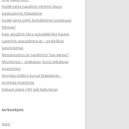
Kodėl verta naudotis vertimo biuro
paslaugomis Klaipėdoje
Kodėl verta pirkti buhalterines paslaugas
Vilniuje?
Kaip atpažinti tikrą autoelektriką Kaune
Lazerinis spausdintuvas – praktiškas
pasirinkimas
Restauruotos ar naudotos? Kas geriau?
Monitorius – prietaisas, kuris reikalauja
investicijos
Norvegų kalbos kursai Klaipėdoje –
protinga investicija
Keliauti pigiai į JAV gali kiekvienas
KATEGORIJOS:
Auto