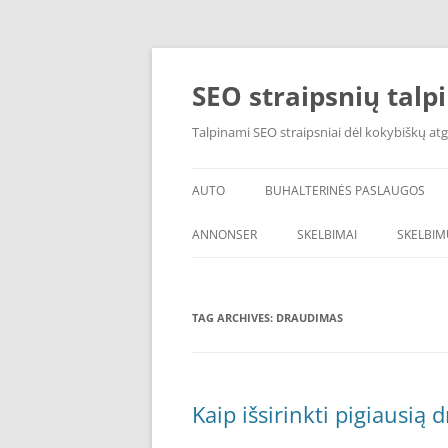
Skip
to
content
SEO straipsnių talp
Talpinami SEO straipsniai dėl kokybiškų atg
AUTO
BUHALTERINĖS PASLAUGOS
ANNONSER
SKELBIMAI
SKELBIM
TAG ARCHIVES:
DRAUDIMAS
Kaip išsirinkti pigiausią