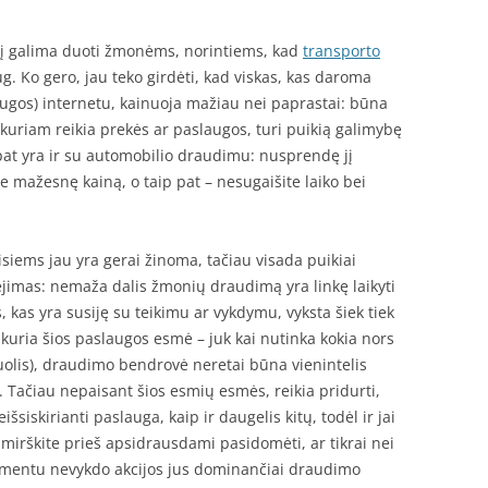
urį galima duoti žmonėms, norintiems, kad
transporto
. Ko gero, jau teko girdėti, kad viskas, kas daroma
gos) internetu, kainuoja mažiau nei paprastai: būna
kuriam reikia prekės ar paslaugos, turi puikią galimybę
p pat yra ir su automobilio draudimu: nusprendę jį
ite mažesnę kainą, o taip pat – nesugaišite laiko bei
isiems jau yra gerai žinoma, tačiau visada puikiai
ėjimas: nemaža dalis žmonių draudimą yra linkę laikyti
, kas yra susiję su teikimu ar vykdymu, vyksta šiek tiek
sukuria šios paslaugos esmė – juk kai nutinka kokia nors
puolis), draudimo bendrovė neretai būna vienintelis
ą. Tačiau nepaisant šios esmių esmės, reikia pridurti,
siskirianti paslauga, kaip ir daugelis kitų, todėl ir jai
mirškite prieš apsidrausdami pasidomėti, ar tikrai nei
entu nevykdo akcijos jus dominančiai draudimo