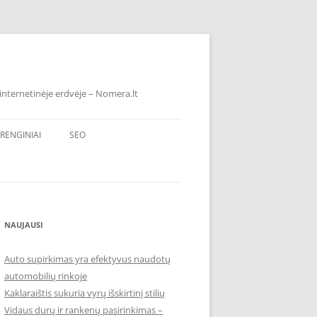
internetinėje erdvėje – Nomera.lt
RENGINIAI
SEO
NAUJAUSI
Auto supirkimas yra efektyvus naudotų
automobilių rinkoje
Kaklaraištis sukuria vyrų išskirtinį stilių
Vidaus durų ir rankenų pasirinkimas –