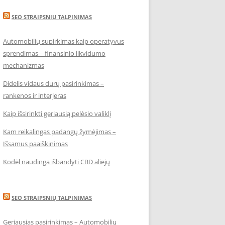
SEO STRAIPSNIU TALPINIMAS
Automobilių supirkimas kaip operatyvus
sprendimas – finansinio likvidumo
mechanizmas
Didelis vidaus durų pasirinkimas –
rankenos ir interjeras
Kaip išsirinkti geriausią pelėsio valiklį
Kam reikalingas padangų žymėjimas –
Išsamus paaiškinimas
Kodėl naudinga išbandyti CBD aliejų
SEO STRAIPSNIŲ TALPINIMAS
Geriausias pasirinkimas – Automobilių