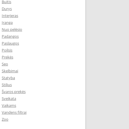
Buitis
Durys
Interjeras
Įranga
Nuo pelėsio
Padangos
Paslaugos
Poilsis
Prekės
Seo
Skelbimai
Statyba
Stilius
Švaros prekės
Sveikata
Vaikams
Vandens filtrai
Zoo