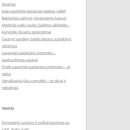
dizainas
Kaip pasirinkti geriausią pelėsio valiklį
Bakterijos valymo įrenginiams August
Medinės vaikų lauko žaidimo aikštelės –
kūrybiški dizaino sprendimai
Taupyti vandenį padės lietaus surinkimo
sistemos
vasarinės padangos internetu –
pasiruošimas vasarai
Pirelli vasarinės padangos internetu – ar
verta
Signalizacija Jūsų namaMs – ar tikrai ji
reikalinga
TEKSTAI
Konvejerio juostos ir vulkanizavimas su
UAB „Baltic belt“