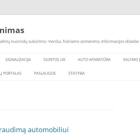
inimas
alinių nuorodų sukūrimo -Verslui, fiziniams asmenims, informacijos sklaidai 
SIGNALIZACIJA
SIUNTOS UK
AUTO APARATŪRA
VALYMO Į
Ų PORTALAS
PASLAUGOS
STATYBA
 draudimą automobiliui