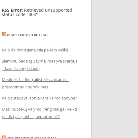
RSS Error:
Retrieved unsupported
status code "404"
PIGUS LEKTUVU BILIETAI
Kaip išsirinkti geriausią pelėsio valiklį
Žieminių padangų žymėjimas yra svarbus
– kaip išvengti klaidų
Medinės žaidimų aikštelės vaikams –
pristatymas ir surinkimas
Kaip sutaupyti aptveriant kaimo sodybą?
Maži nuotekų valymo įrenginiai gali veikti
ne tik tyliai, bet ir „nematomai‘‘?