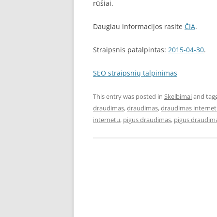
rūšiai.
Daugiau informacijos rasite
ČIA
.
Straipsnis patalpintas:
2015-04-30
.
SEO straipsnių talpinimas
This entry was posted in
Skelbimai
and tag
draudimas
,
draudimas
,
draudimas interne
internetu
,
pigus draudimas
,
pigus draudima