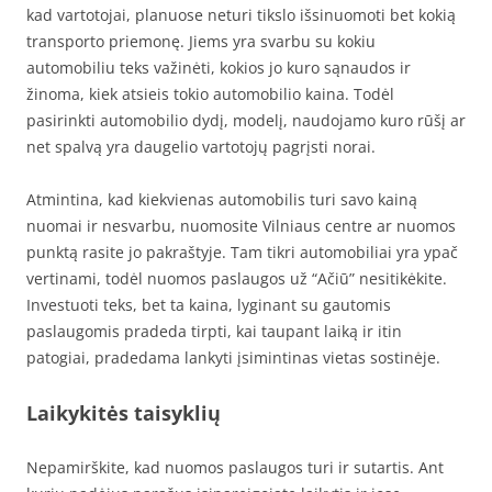
kad vartotojai, planuose neturi tikslo išsinuomoti bet kokią
transporto priemonę. Jiems yra svarbu su kokiu
automobiliu teks važinėti, kokios jo kuro sąnaudos ir
žinoma, kiek atsieis tokio automobilio kaina. Todėl
pasirinkti automobilio dydį, modelį, naudojamo kuro rūšį ar
net spalvą yra daugelio vartotojų pagrįsti norai.
Atmintina, kad kiekvienas automobilis turi savo kainą
nuomai ir nesvarbu, nuomosite Vilniaus centre ar nuomos
punktą rasite jo pakraštyje. Tam tikri automobiliai yra ypač
vertinami, todėl nuomos paslaugos už “Ačiū” nesitikėkite.
Investuoti teks, bet ta kaina, lyginant su gautomis
paslaugomis pradeda tirpti, kai taupant laiką ir itin
patogiai, pradedama lankyti įsimintinas vietas sostinėje.
Laikykitės taisyklių
Nepamirškite, kad nuomos paslaugos turi ir sutartis. Ant