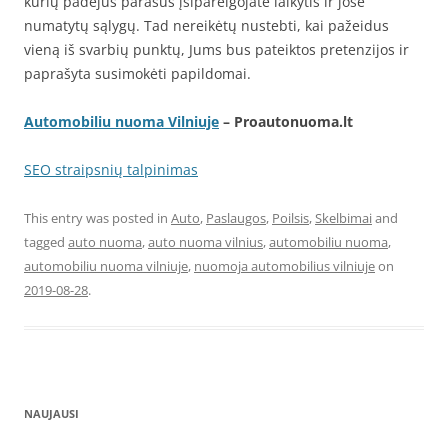
kurių padėjus parašus įsipareigojate laikytis ir jose
numatytų sąlygų. Tad nereikėtų nustebti, kai pažeidus
vieną iš svarbių punktų, Jums bus pateiktos pretenzijos ir
paprašyta susimokėti papildomai.
Automobiliu nuoma Vilniuje
– Proautonuoma.lt
SEO straipsnių talpinimas
This entry was posted in
Auto
,
Paslaugos
,
Poilsis
,
Skelbimai
and
tagged
auto nuoma
,
auto nuoma vilnius
,
automobiliu nuoma
,
automobiliu nuoma vilniuje
,
nuomoja automobilius vilniuje
on
2019-08-28
.
NAUJAUSI