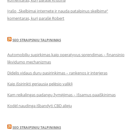
komentaras, kurį parašė Kristina
Įrašo „Skelbimai internete ir nauda patalpinus skelbimą“
komentaras, kurį parašė Robert
SEO STRAIPSNIU TALPINIMAS
Automobilių supirkimas kaip operatyvus sprendimas – finansinio
likvidumo mechanizmas
Didelis vidaus durų pasirinkimas – rankenos ir interjeras
Kaip išsirinkti geriausią pelėsio valiklį
Kam reikalingas padangų žymėjimas – Išsamus paaiškinimas
Kodėl naudinga išbandyti CBD aliejų
SEO STRAIPSNIŲ TALPINIMAS