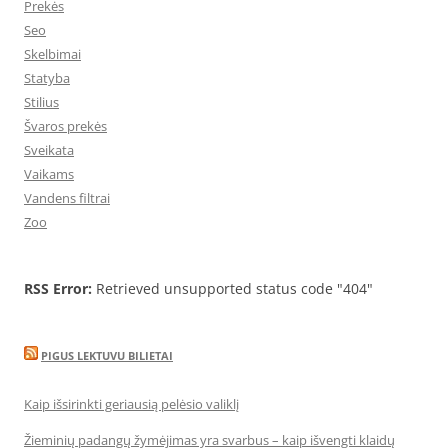
Prekės
Seo
Skelbimai
Statyba
Stilius
Švaros prekės
Sveikata
Vaikams
Vandens filtrai
Zoo
RSS Error:
Retrieved unsupported status code "404"
PIGUS LEKTUVU BILIETAI
Kaip išsirinkti geriausią pelėsio valiklį
Žieminių padangų žymėjimas yra svarbus – kaip išvengti klaidų