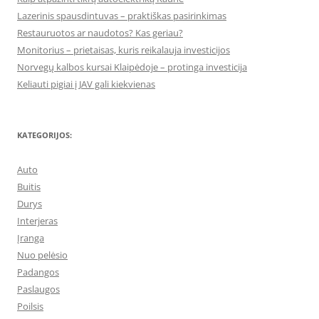
Lazerinis spausdintuvas – praktiškas pasirinkimas
Restauruotos ar naudotos? Kas geriau?
Monitorius – prietaisas, kuris reikalauja investicijos
Norvegų kalbos kursai Klaipėdoje – protinga investicija
Keliauti pigiai į JAV gali kiekvienas
KATEGORIJOS:
Auto
Buitis
Durys
Interjeras
Įranga
Nuo pelėsio
Padangos
Paslaugos
Poilsis