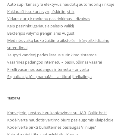
Auto supirkimas yra efektyvus naudotų automobilių rinkoje
Kaklaraištis sukuria vyrų išskirtinį stilių
Vidaus durų ir rankenų pasirinkimas – dizainas
Kaip pasirinkti geriausią pelėsio valiklį
Bakterijos valymo įrenginiams August
Medinės vaikų lauko žaidimo aikštelės – kūrybiški dizaino
sprendimai
Taupyti vandenį padės lietaus surinkimo sistemos
vasarinės padangos internetu – pasiruošimas vasarai
Pirelli vasarinės padangos internetu – ar verta
Signalizacija Jūsų namaMs – ar tikrai ji reikalinga
TEKSTAI
Konvejerio juostos ir vulkanizavimas su UAB „Baltic belt“
Kodėl verta naudotis vertimo biuro paslaugomis Klaipėdoje
Kodėl verta pirkti buhalterines paslaugas Vilniuje?
Kaip atpažinti tikrą autoelektriką Kaune