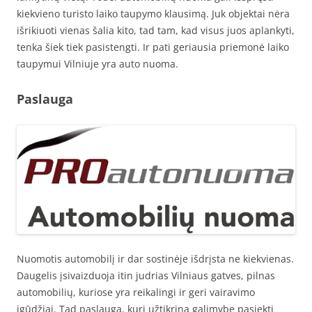
kiekvieno turisto laiko taupymo klausimą. Juk objektai nėra
išrikiuoti vienas šalia kito, tad tam, kad visus juos aplankyti,
tenka šiek tiek pasistengti. Ir pati geriausia priemonė laiko
taupymui Vilniuje yra auto nuoma.
Paslauga
Nuomotis automobilį ir dar sostinėje išdrįsta ne kiekvienas.
Daugelis įsivaizduoja itin judrias Vilniaus gatves, pilnas
automobilių, kuriose yra reikalingi ir geri vairavimo
įgūdžiai. Tad paslauga, kuri užtikrina galimybę pasiekti