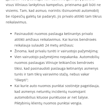
visus Vilniaus lankytinus kampelius, prieinama gali būti ne
visiems. Tam, kad asmuo, norintis išsinuomoti automobilį
be rūpesčių galėtų tai padaryti, jis privalo atitikti tam tikrus
reikalavimus.
Pasinaudoti nuomos paslauga ketinantys privalo
atitikti amžiaus reikalavimus. Kai kurios bendrovės
reikalauja sulaukti 24 metų amžiaus;
Žinoma, kad privalu turėti ir vairuotojo pažymėjimą;
Vien vairuotojo pažymėjimo nepakanka. Automobilių
nuomos paslaugas Vilniuje teikiančios bendrovės
tikisi, kad pasinaudoti paslauga ketinantys asmenys
turės ir tam tikrą vairavimo stažą, nebus vakar
“iškepti”;
Kai kurie auto nuomos punktai sostinėje pageidauja,
kad asmenys neturėtų incidentų nuomojant
automobilius kituose punktuose ar net šalyse.
Piktybinių klientų nuomos punktai vengia.