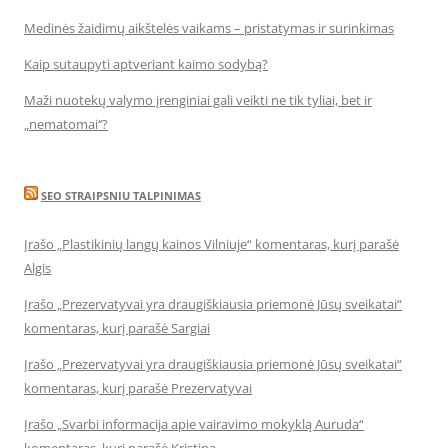
Medinės žaidimų aikštelės vaikams – pristatymas ir surinkimas
Kaip sutaupyti aptveriant kaimo sodybą?
Maži nuotekų valymo įrenginiai gali veikti ne tik tyliai, bet ir
„nematomai‘‘?
SEO STRAIPSNIU TALPINIMAS
Įrašo „Plastikinių langų kainos Vilniuje“ komentaras, kurį parašė
Algis
Įrašo „Prezervatyvai yra draugiškiausia priemonė Jūsų sveikatai“
komentaras, kurį parašė Sargiai
Įrašo „Prezervatyvai yra draugiškiausia priemonė Jūsų sveikatai“
komentaras, kurį parašė Prezervatyvai
Įrašo „Svarbi informacija apie vairavimo mokyklą Auruda“