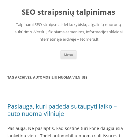
Skip
to
SEO straipsnių talpinimas
content
Talpinami SEO straipsniai dėl kokybiškų atgalinių nuorodų
sukūrimo -Verslui, fiziniams asmenims, informacijos sklaidai
internetinėje erdvėje – Nomera.lt
Menu
TAG ARCHIVES:
AUTOMOBILIU NUOMA VILNIUJE
Paslauga, kuri padeda sutaupyti laiko –
auto nuoma Vilniuje
Paslauga. Ne paslaptis, kad sostinė turi kone daugiausia
lankytinų vietų. Todėl automobilių nuoma gali išspręsti