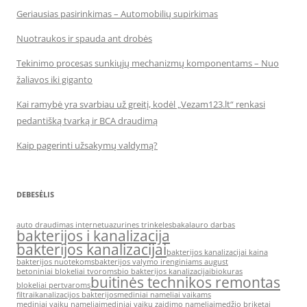
Geriausias pasirinkimas – Automobilių supirkimas
Nuotraukos ir spauda ant drobės
Tekinimo procesas sunkiųjų mechanizmų komponentams – Nuo
žaliavos iki giganto
Kai ramybė yra svarbiau už greitį, kodėl „Vezam123.lt“ renkasi
pedantišką tvarką ir BCA draudimą
Kaip pagerinti užsakymų valdymą?
DEBESĖLIS
auto draudimas internetu
azurines trinkeles
bakalauro darbas
bakterijos i kanalizacija
bakterijos kanalizacijai
bakterijos kanalizacijai kaina
bakterijos nuotekoms
bakterijos valymo irenginiams august
betoniniai blokeliai tvoroms
bio bakterijos kanalizacijai
biokuras
buitinės technikos remontas
blokeliai pertvaroms
filtrai
kanalizacijos bakterijos
mediniai nameliai vaikams
mediniai vaiku nameliai
mediniai vaiku zaidimo nameliai
medžio briketai