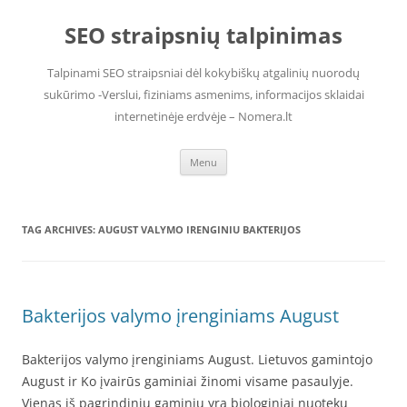
Skip
to
SEO straipsnių talpinimas
content
Talpinami SEO straipsniai dėl kokybiškų atgalinių nuorodų
sukūrimo -Verslui, fiziniams asmenims, informacijos sklaidai
internetinėje erdvėje – Nomera.lt
Menu
TAG ARCHIVES:
AUGUST VALYMO IRENGINIU BAKTERIJOS
Bakterijos valymo įrenginiams August
Bakterijos valymo įrenginiams August. Lietuvos gamintojo
August ir Ko įvairūs gaminiai žinomi visame pasaulyje.
Vienas iš pagrindinių gaminių yra biologiniai nuotekų