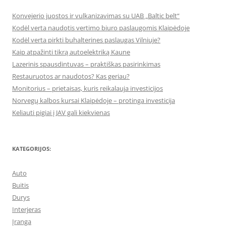
Konvejerio juostos ir vulkanizavimas su UAB „Baltic belt“
Kodėl verta naudotis vertimo biuro paslaugomis Klaipėdoje
Kodėl verta pirkti buhalterines paslaugas Vilniuje?
Kaip atpažinti tikrą autoelektriką Kaune
Lazerinis spausdintuvas – praktiškas pasirinkimas
Restauruotos ar naudotos? Kas geriau?
Monitorius – prietaisas, kuris reikalauja investicijos
Norvegų kalbos kursai Klaipėdoje – protinga investicija
Keliauti pigiai į JAV gali kiekvienas
KATEGORIJOS:
Auto
Buitis
Durys
Interjeras
Įranga