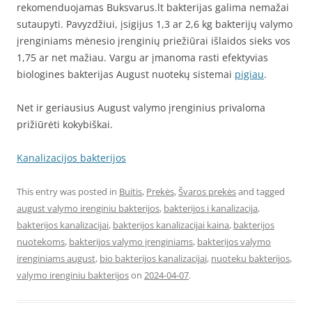
rekomenduojamas Buksvarus.lt bakterijas galima nemažai
sutaupyti. Pavyzdžiui, įsigijus 1,3 ar 2,6 kg bakterijų valymo
įrenginiams mėnesio įrenginių priežiūrai išlaidos sieks vos
1,75 ar net mažiau. Vargu ar įmanoma rasti efektyvias
biologines bakterijas August nuotekų sistemai
pigiau
.
Net ir geriausius August valymo įrenginius privaloma
prižiūrėti kokybiškai.
Kanalizacijos bakterijos
This entry was posted in
Buitis
,
Prekės
,
Švaros prekės
and tagged
august valymo irenginiu bakterijos
,
bakterijos i kanalizacija
,
bakterijos kanalizacijai
,
bakterijos kanalizacijai kaina
,
bakterijos
nuotekoms
,
bakterijos valymo įrenginiams
,
bakterijos valymo
irenginiams august
,
bio bakterijos kanalizacijai
,
nuoteku bakterijos
,
valymo irenginiu bakterijos
on
2024-04-07
.