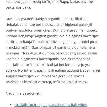
kanalizaciją patekusių taršių medžiagų, kurias paveikė
bakterijos dėka.
Dumblas yra neišskaidyta organika, maisto likučiai,
riebalai, celiuliozė bei kitos švarai ar higienai palaikyti
buityje naudotos priemonės. Dumblo atsiradimą nuotekų
valymo įrenginyje August garantuoja biologinės bakterijos,
kurios atkeliauja iš tualeto kiekvienoje buityje. Todėl pirkti
ir mokėti milžiniškus pinigus už gamintojo dumblą nėra
prasmės. Nors August dumblą parduodantys specialistai
vadina biologinėmis bakterijomis, pačios kompanijos
specialistai turėtų sutikti, kad tai bet kokiu atveju yra
atlieka. Norintiems pasiginčyti galima užduoti klausimą, jei
August bakterijos – dumblas yra gerai, dėl kokios
priežasties kemšasi vartotojų infiltracijos sistemos?
Naudinga pasidomėti:
Šiuolaikiškų įrenginių kanalizacijos bakterijos
;