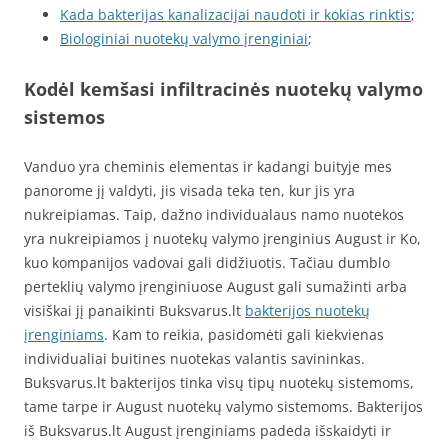
Kada bakterijas kanalizacijai naudoti ir kokias rinktis
;
Biologiniai nuotekų valymo įrenginiai
;
Kodėl kemšasi infiltracinės nuotekų valymo
sistemos
Vanduo yra cheminis elementas ir kadangi buityje mes
panorome jį valdyti, jis visada teka ten, kur jis yra
nukreipiamas. Taip, dažno individualaus namo nuotekos
yra nukreipiamos į nuotekų valymo įrenginius August ir Ko,
kuo kompanijos vadovai gali didžiuotis. Tačiau dumblo
perteklių valymo įrenginiuose August gali sumažinti arba
visiškai jį panaikinti Buksvarus.lt
bakterijos nuotekų
įrenginiams
. Kam to reikia, pasidomėti gali kiekvienas
individualiai buitines nuotekas valantis savininkas.
Buksvarus.lt bakterijos tinka visų tipų nuotekų sistemoms,
tame tarpe ir August nuotekų valymo sistemoms. Bakterijos
iš Buksvarus.lt August įrenginiams padeda išskaidyti ir