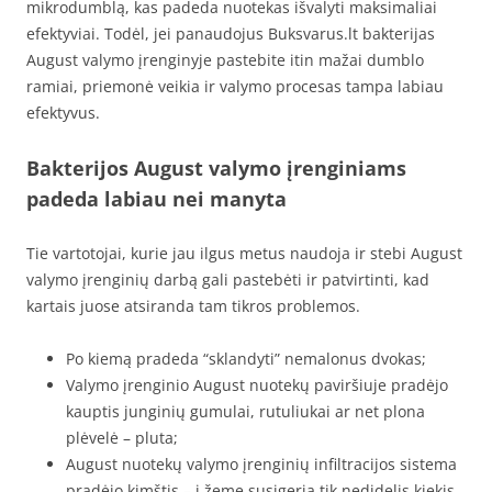
mikrodumblą, kas padeda nuotekas išvalyti maksimaliai
efektyviai. Todėl, jei panaudojus Buksvarus.lt bakterijas
August valymo įrenginyje pastebite itin mažai dumblo
ramiai, priemonė veikia ir valymo procesas tampa labiau
efektyvus.
Bakterijos August valymo įrenginiams
padeda labiau nei manyta
Tie vartotojai, kurie jau ilgus metus naudoja ir stebi August
valymo įrenginių darbą gali pastebėti ir patvirtinti, kad
kartais juose atsiranda tam tikros problemos.
Po kiemą pradeda “sklandyti” nemalonus dvokas;
Valymo įrenginio August nuotekų paviršiuje pradėjo
kauptis junginių gumulai, rutuliukai ar net plona
plėvelė – pluta;
August nuotekų valymo įrenginių infiltracijos sistema
pradėjo kimštis – į žemę susigeria tik nedidelis kiekis