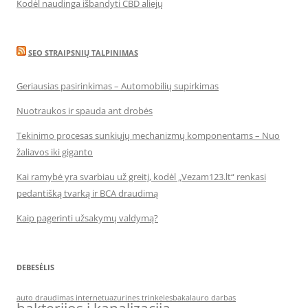
Kodėl naudinga išbandyti CBD aliejų
SEO STRAIPSNIŲ TALPINIMAS
Geriausias pasirinkimas – Automobilių supirkimas
Nuotraukos ir spauda ant drobės
Tekinimo procesas sunkiųjų mechanizmų komponentams – Nuo
žaliavos iki giganto
Kai ramybė yra svarbiau už greitį, kodėl „Vezam123.lt“ renkasi
pedantišką tvarką ir BCA draudimą
Kaip pagerinti užsakymų valdymą?
DEBESĖLIS
auto draudimas internetu
azurines trinkeles
bakalauro darbas