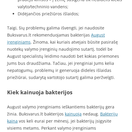
valyto/techninio vandens;
Didėjančios priežiūros išlaidos;
Taigi, šių problemų galima išvengti, jei naudosite
Buksvarus.lt rekomenduojamas bakterijas
August
įrenginiams
. Žinoma, kai kuriais atvejais būsite pasirašę
nuotekų valymo įrenginių naudojimo sutartį, todėl be
August specialistų leidimo naudoti bet kokias priemones
Jums bus draudžiama. Tačiau, jei įrenginiai Jums kelia
nepatogumų, problemų ir generuoja dideles išlaidas
priežiūrai, sudarytą vartotojo sutartį galima peržvelgti.
Kiek kainuoja bakterijos
August valymo įrenginiams ieškantiems bakterijų gera
žinia. Buksvarus.lt bakterijos
kainuoja
nedaug.
Bakterijų
kaina
vos keli eurai per mėnesį, jei bakterijų įsigysite
visiems metams. Perkant valymo įrenginiams