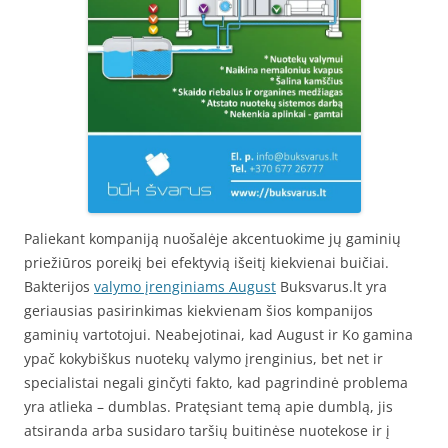
Paliekant kompaniją nuošalėje akcentuokime jų gaminių
priežiūros poreikį bei efektyvią išeitį kiekvienai buičiai.
Bakterijos
valymo įrenginiams August
Buksvarus.lt yra
geriausias pasirinkimas kiekvienam šios kompanijos
gaminių vartotojui. Neabejotinai, kad August ir Ko gamina
ypač kokybiškus nuotekų valymo įrenginius, bet net ir
specialistai negali ginčyti fakto, kad pagrindinė problema
yra atlieka – dumblas. Pratęsiant temą apie dumblą, jis
atsiranda arba susidaro taršių buitinėse nuotekose ir į