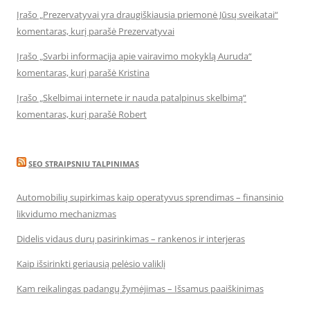
Įrašo „Prezervatyvai yra draugiškiausia priemonė Jūsų sveikatai“
komentaras, kurį parašė Prezervatyvai
Įrašo „Svarbi informacija apie vairavimo mokyklą Auruda“
komentaras, kurį parašė Kristina
Įrašo „Skelbimai internete ir nauda patalpinus skelbimą“
komentaras, kurį parašė Robert
SEO STRAIPSNIU TALPINIMAS
Automobilių supirkimas kaip operatyvus sprendimas – finansinio
likvidumo mechanizmas
Didelis vidaus durų pasirinkimas – rankenos ir interjeras
Kaip išsirinkti geriausią pelėsio valiklį
Kam reikalingas padangų žymėjimas – Išsamus paaiškinimas