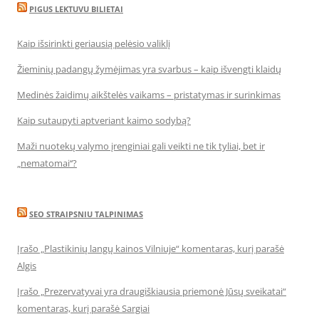
PIGUS LEKTUVU BILIETAI
Kaip išsirinkti geriausią pelėsio valiklį
Žieminių padangų žymėjimas yra svarbus – kaip išvengti klaidų
Medinės žaidimų aikštelės vaikams – pristatymas ir surinkimas
Kaip sutaupyti aptveriant kaimo sodybą?
Maži nuotekų valymo įrenginiai gali veikti ne tik tyliai, bet ir
„nematomai‘‘?
SEO STRAIPSNIU TALPINIMAS
Įrašo „Plastikinių langų kainos Vilniuje“ komentaras, kurį parašė
Algis
Įrašo „Prezervatyvai yra draugiškiausia priemonė Jūsų sveikatai“
komentaras, kurį parašė Sargiai