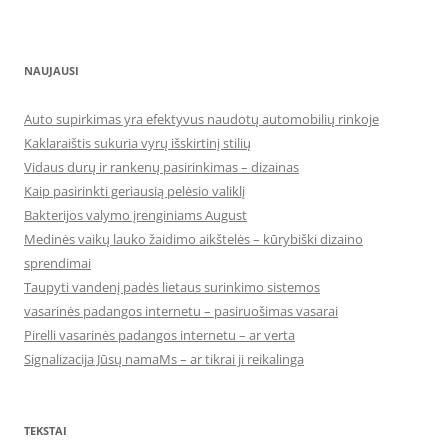
NAUJAUSI
Auto supirkimas yra efektyvus naudotų automobilių rinkoje
Kaklaraištis sukuria vyrų išskirtinį stilių
Vidaus durų ir rankenų pasirinkimas – dizainas
Kaip pasirinkti geriausią pelėsio valiklį
Bakterijos valymo įrenginiams August
Medinės vaikų lauko žaidimo aikštelės – kūrybiški dizaino
sprendimai
Taupyti vandenį padės lietaus surinkimo sistemos
vasarinės padangos internetu – pasiruošimas vasarai
Pirelli vasarinės padangos internetu – ar verta
Signalizacija Jūsų namaMs – ar tikrai ji reikalinga
TEKSTAI