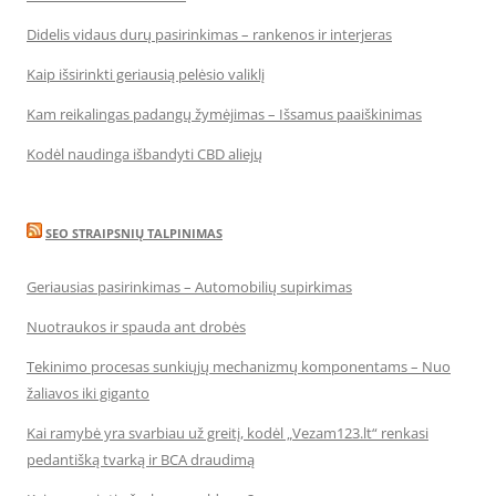
Didelis vidaus durų pasirinkimas – rankenos ir interjeras
Kaip išsirinkti geriausią pelėsio valiklį
Kam reikalingas padangų žymėjimas – Išsamus paaiškinimas
Kodėl naudinga išbandyti CBD aliejų
SEO STRAIPSNIŲ TALPINIMAS
Geriausias pasirinkimas – Automobilių supirkimas
Nuotraukos ir spauda ant drobės
Tekinimo procesas sunkiųjų mechanizmų komponentams – Nuo
žaliavos iki giganto
Kai ramybė yra svarbiau už greitį, kodėl „Vezam123.lt“ renkasi
pedantišką tvarką ir BCA draudimą