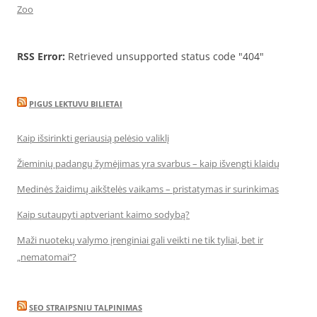
Zoo
RSS Error:
Retrieved unsupported status code "404"
PIGUS LEKTUVU BILIETAI
Kaip išsirinkti geriausią pelėsio valiklį
Žieminių padangų žymėjimas yra svarbus – kaip išvengti klaidų
Medinės žaidimų aikštelės vaikams – pristatymas ir surinkimas
Kaip sutaupyti aptveriant kaimo sodybą?
Maži nuotekų valymo įrenginiai gali veikti ne tik tyliai, bet ir
„nematomai‘‘?
SEO STRAIPSNIU TALPINIMAS