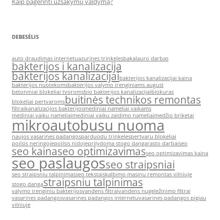
Kaip pagerinti užsakymų valdymą?
DEBESĖLIS
auto draudimas internetu
azurines trinkeles
bakalauro darbas
bakterijos i kanalizacija
bakterijos kanalizacijai
bakterijos kanalizacijai kaina
bakterijos nuotekoms
bakterijos valymo irenginiams august
betoniniai blokeliai tvoroms
bio bakterijos kanalizacijai
biokuras
buitinės technikos remontas
blokeliai pertvaroms
filtrai
kanalizacijos bakterijos
mediniai nameliai vaikams
mediniai vaiku nameliai
mediniai vaiku zaidimo nameliai
medžio briketai
mikroautobusu nuoma
naujos vasarines padangos
parduodu trinkeles
pertvaru blokeliai
poilsis neringoje
poilsis nidoje
prilydoma stogo danga
rasto darbai
seo
seo kaina
seo optimizavimas
seo optimizavimas kaina
seo paslaugos
seo straipsniai
seo straipsniu talpinimas
seo tekstai
skalbimo masinu remontas vilniuje
straipsniu talpinimas
stogo danga
valymo irenginiu bakterijos
vandens filtrai
vandens nugeležinimo filtrai
vasarines padangos
vasarines padangos internetu
vasarines padangos pigiau
vilniuje