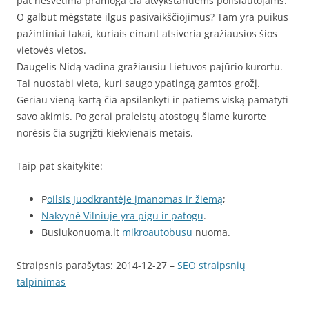
pat nesvetima pramoga čia atvykstantiems poilsiautojams.
O galbūt mėgstate ilgus pasivaikščiojimus? Tam yra puikūs
pažintiniai takai, kuriais einant atsiveria gražiausios šios
vietovės vietos.
Daugelis Nidą vadina gražiausiu Lietuvos pajūrio kurortu.
Tai nuostabi vieta, kuri saugo ypatingą gamtos grožį.
Geriau vieną kartą čia apsilankyti ir patiems viską pamatyti
savo akimis. Po gerai praleistų atostogų šiame kurorte
norėsis čia sugrįžti kiekvienais metais.
Taip pat skaitykite:
P
oilsis Juodkrantėje įmanomas ir žiemą
;
Nakvynė Vilniuje yra pigu ir patogu
.
Busiukonuoma.lt
mikroautobusu
nuoma.
Straipsnis parašytas: 2014-12-27 –
SEO straipsnių
talpinimas