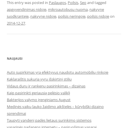
This entry was posted in
Paslaugos
,
Poilsis
,
Seo
and tagged
apgyvendinimas nidoje
,
mikroautobusu nuoma
,
nakvyne
juodkranteje
,
nakvyne nidoje
,
poilsis neringoje
,
poilsis nidoje
on
2014-12-27
.
NAUJAUSI
Auto supirkimas yra efektyvus naudotų automobilių rinkoje
Kaklaraištis sukuria vyrų išskirtinį stilių
Vidaus durų ir rankenų pasirinkimas – dizainas
Kaip pasirinkti geriausią pelėsio valiklį
Bakterijos valymo įrenginiams August
Medinės vaikų lauko žaidimo aikštelės – kūrybiški dizaino
sprendimai
Taupyti vandenį padės lietaus surinkimo sistemos
vasarinės padangos internetu – pasiruošimas vasarai