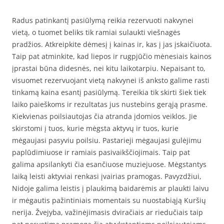
Radus patinkantį pasiūlymą reikia rezervuoti nakvynei
vietą, o tuomet beliks tik ramiai sulaukti viešnagės
pradžios. Atkreipkite dėmesį į kainas ir, kas į jas įskaičiuota.
Taip pat atminkite, kad liepos ir rugpjūčio mėnesiais kainos
įprastai būna didesnės, nei kitu laikotarpiu. Nepaisant to,
visuomet rezervuojant vietą nakvynei iš anksto galime rasti
tinkamą kaina esantį pasiūlymą. Tereikia tik skirti šiek tiek
laiko paieškoms ir rezultatas jus nustebins gerąją prasme.
Kiekvienas poilsiautojas čia atranda įdomios veiklos. Jie
skirstomi į tuos, kurie mėgsta aktyvų ir tuos, kurie
mėgaujasi pasyviu poilsiu. Pastarieji mėgaujasi gulėjimu
paplūdimiuose ir ramiais pasivaikščiojimais. Taip pat
galima apsilankyti čia esančiuose muziejuose. Mėgstantys
laiką leisti aktyviai renkasi įvairias pramogas. Pavyzdžiui,
Nidoje galima leistis į plaukimą baidarėmis ar plaukti laivu
ir mėgautis pažintiniais momentais su nuostabiąją Kuršių
nerija. Žvejyba, važinėjimasis dviračiais ar riedučiais taip