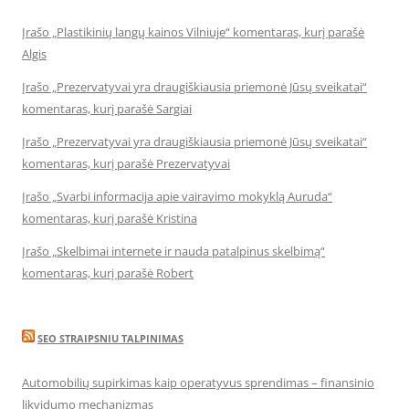
Įrašo „Plastikinių langų kainos Vilniuje“ komentaras, kurį parašė
Algis
Įrašo „Prezervatyvai yra draugiškiausia priemonė Jūsų sveikatai“
komentaras, kurį parašė Sargiai
Įrašo „Prezervatyvai yra draugiškiausia priemonė Jūsų sveikatai“
komentaras, kurį parašė Prezervatyvai
Įrašo „Svarbi informacija apie vairavimo mokyklą Auruda“
komentaras, kurį parašė Kristina
Įrašo „Skelbimai internete ir nauda patalpinus skelbimą“
komentaras, kurį parašė Robert
SEO STRAIPSNIU TALPINIMAS
Automobilių supirkimas kaip operatyvus sprendimas – finansinio
likvidumo mechanizmas