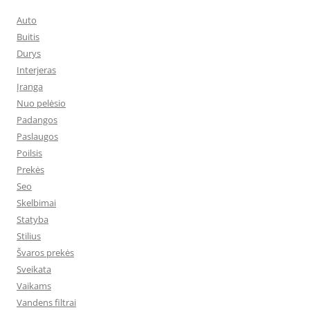
Auto
Buitis
Durys
Interjeras
Įranga
Nuo pelėsio
Padangos
Paslaugos
Poilsis
Prekės
Seo
Skelbimai
Statyba
Stilius
Švaros prekės
Sveikata
Vaikams
Vandens filtrai