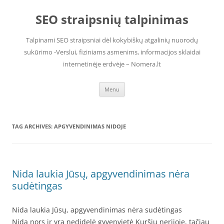
Skip
to
SEO straipsnių talpinimas
content
Talpinami SEO straipsniai dėl kokybiškų atgalinių nuorodų
sukūrimo -Verslui, fiziniams asmenims, informacijos sklaidai
internetinėje erdvėje – Nomera.lt
Menu
TAG ARCHIVES:
APGYVENDINIMAS NIDOJE
Nida laukia Jūsų, apgyvendinimas nėra
sudėtingas
Nida laukia Jūsų, apgyvendinimas nėra sudėtingas
Nida nors ir yra nedidelė gyvenvietė Kuršių nerijoje, tačiau