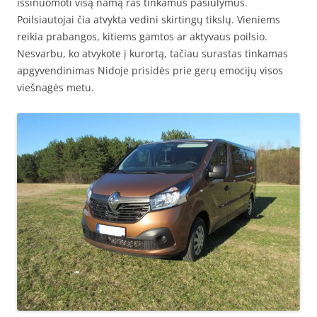
išsinuomoti visą namą ras tinkamus pasiūlymus.
Poilsiautojai čia atvykta vedini skirtingų tikslų. Vieniems
reikia prabangos, kitiems gamtos ar aktyvaus poilsio.
Nesvarbu, ko atvykote į kurortą, tačiau surastas tinkamas
apgyvendinimas Nidoje prisidės prie gerų emocijų visos
viešnagės metu.