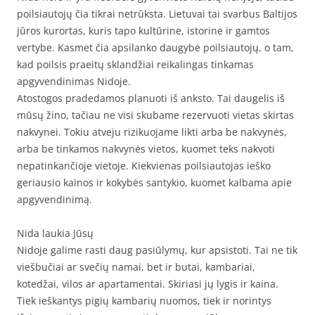
poilsiautojų čia tikrai netrūksta. Lietuvai tai svarbus Baltijos
jūros kurortas, kuris tapo kultūrine, istorine ir gamtos
vertybe. Kasmet čia apsilanko daugybė poilsiautojų, o tam,
kad poilsis praeitų sklandžiai reikalingas tinkamas
apgyvendinimas Nidoje.
Atostogos pradedamos planuoti iš anksto. Tai daugelis iš
mūsų žino, tačiau ne visi skubame rezervuoti vietas skirtas
nakvynei. Tokiu atveju rizikuojame likti arba be nakvynės,
arba be tinkamos nakvynės vietos, kuomet teks nakvoti
nepatinkančioje vietoje. Kiekvienas poilsiautojas ieško
geriausio kainos ir kokybės santykio, kuomet kalbama apie
apgyvendinimą.
Nida laukia Jūsų
Nidoje galime rasti daug pasiūlymų, kur apsistoti. Tai ne tik
viešbučiai ar svečių namai, bet ir butai, kambariai,
kotedžai, vilos ar apartamentai. Skiriasi jų lygis ir kaina.
Tiek ieškantys pigių kambarių nuomos, tiek ir norintys