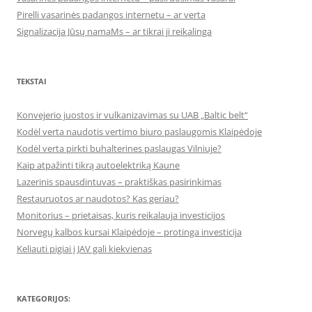
Pirelli vasarinės padangos internetu – ar verta
Signalizacija Jūsų namaMs – ar tikrai ji reikalinga
TEKSTAI
Konvejerio juostos ir vulkanizavimas su UAB „Baltic belt“
Kodėl verta naudotis vertimo biuro paslaugomis Klaipėdoje
Kodėl verta pirkti buhalterines paslaugas Vilniuje?
Kaip atpažinti tikrą autoelektriką Kaune
Lazerinis spausdintuvas – praktiškas pasirinkimas
Restauruotos ar naudotos? Kas geriau?
Monitorius – prietaisas, kuris reikalauja investicijos
Norvegų kalbos kursai Klaipėdoje – protinga investicija
Keliauti pigiai į JAV gali kiekvienas
KATEGORIJOS: