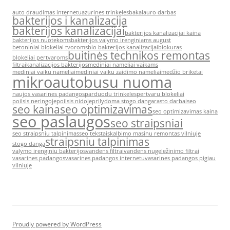
auto draudimas internetu
azurines trinkeles
bakalauro darbas
bakterijos i kanalizacija
bakterijos kanalizacijai
bakterijos kanalizacijai kaina
bakterijos nuotekoms
bakterijos valymo irenginiams august
betoniniai blokeliai tvoroms
bio bakterijos kanalizacijai
biokuras
buitinės technikos remontas
blokeliai pertvaroms
filtrai
kanalizacijos bakterijos
mediniai nameliai vaikams
mediniai vaiku nameliai
mediniai vaiku zaidimo nameliai
medžio briketai
mikroautobusu nuoma
naujos vasarines padangos
parduodu trinkeles
pertvaru blokeliai
poilsis neringoje
poilsis nidoje
prilydoma stogo danga
rasto darbai
seo
seo kaina
seo optimizavimas
seo optimizavimas kaina
seo paslaugos
seo straipsniai
seo straipsniu talpinimas
seo tekstai
skalbimo masinu remontas vilniuje
straipsniu talpinimas
stogo danga
valymo irenginiu bakterijos
vandens filtrai
vandens nugeležinimo filtrai
vasarines padangos
vasarines padangos internetu
vasarines padangos pigiau
vilniuje
Proudly powered by WordPress