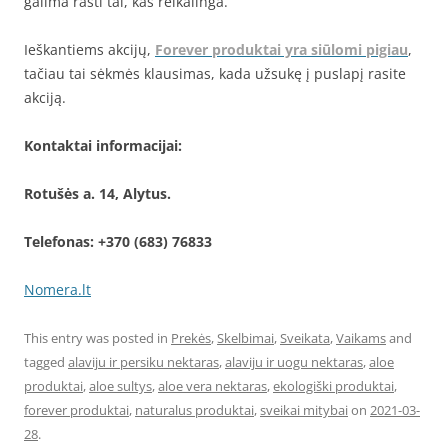
galima rasti tai, kas reikalinga.
Ieškantiems akcijų,
Forever produktai yra siūlomi pigiau
,
tačiau tai sėkmės klausimas, kada užsukę į puslapį rasite
akciją.
Kontaktai informacijai:
Rotušės a. 14, Alytus.
Telefonas: +370 (683) 76833
Nomera.lt
This entry was posted in
Prekės
,
Skelbimai
,
Sveikata
,
Vaikams
and
tagged
alaviju ir persiku nektaras
,
alaviju ir uogu nektaras
,
aloe
produktai
,
aloe sultys
,
aloe vera nektaras
,
ekologiški produktai
,
forever produktai
,
naturalus produktai
,
sveikai mitybai
on
2021-03-
28
.