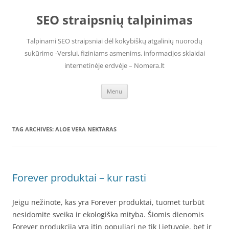
Skip
to
SEO straipsnių talpinimas
content
Talpinami SEO straipsniai dėl kokybiškų atgalinių nuorodų
sukūrimo -Verslui, fiziniams asmenims, informacijos sklaidai
internetinėje erdvėje – Nomera.lt
Menu
TAG ARCHIVES:
ALOE VERA NEKTARAS
Forever produktai – kur rasti
Jeigu nežinote, kas yra Forever produktai, tuomet turbūt
nesidomite sveika ir ekologiška mityba. Šiomis dienomis
Forever produkcija yra itin populiari ne tik Lietuvoje, bet ir