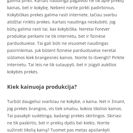
galima pirkti. Kartais naudinga pagalvoti ne tik apie prekių
kainas, bet ir kokybę. Nebent norite pirkti padirbinius.
Kokybiškas prekes galima rasti internete, tačiau svarbu
atidžiai rinktis prekes. Kartais naudinga neskubėti, jog
būtų galima rasti tai, kas kokybiška. Neretai Forever
produktai perkami ne tik internetu, bet ir fizinėse
parduotuvėse. Tai gali būti ne visuomet naudingas
pasirinkimas. Juk būtent fizinėse parduotuvėse neretai
siūlomos kiek brangesnės kainos. Norite to išvengti? Pirkite
internetu. Tai leis ne tik sutaupyti, bet ir įsigyti aukštos
kokybės prekės.
Kiek kainuoja produkcija?
Turbūt daugeliui svarbiau ne kokybė, o kaina. Net ir žinant,
jog prekės brangios, vis tiek smalsu, kokios tikslios kainos.
Tai pasakyti sudėtinga, kadangi prekės skirtingos. Skiriasi
ne tik paskirtis, bet ir prekių dydis bei kiekis. Norite
sužinoti tikslią kainą? Tuomet pas metas apsilankyti