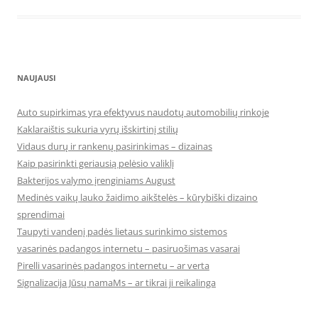
NAUJAUSI
Auto supirkimas yra efektyvus naudotų automobilių rinkoje
Kaklaraištis sukuria vyrų išskirtinį stilių
Vidaus durų ir rankenų pasirinkimas – dizainas
Kaip pasirinkti geriausią pelėsio valiklį
Bakterijos valymo įrenginiams August
Medinės vaikų lauko žaidimo aikštelės – kūrybiški dizaino
sprendimai
Taupyti vandenį padės lietaus surinkimo sistemos
vasarinės padangos internetu – pasiruošimas vasarai
Pirelli vasarinės padangos internetu – ar verta
Signalizacija Jūsų namaMs – ar tikrai ji reikalinga