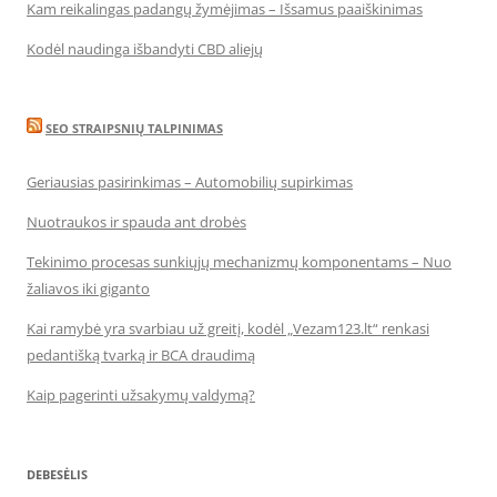
Kam reikalingas padangų žymėjimas – Išsamus paaiškinimas
Kodėl naudinga išbandyti CBD aliejų
SEO STRAIPSNIŲ TALPINIMAS
Geriausias pasirinkimas – Automobilių supirkimas
Nuotraukos ir spauda ant drobės
Tekinimo procesas sunkiųjų mechanizmų komponentams – Nuo
žaliavos iki giganto
Kai ramybė yra svarbiau už greitį, kodėl „Vezam123.lt“ renkasi
pedantišką tvarką ir BCA draudimą
Kaip pagerinti užsakymų valdymą?
DEBESĖLIS