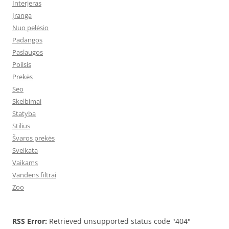
Interjeras
Įranga
Nuo pelėsio
Padangos
Paslaugos
Poilsis
Prekės
Seo
Skelbimai
Statyba
Stilius
Švaros prekės
Sveikata
Vaikams
Vandens filtrai
Zoo
RSS Error:
Retrieved unsupported status code "404"