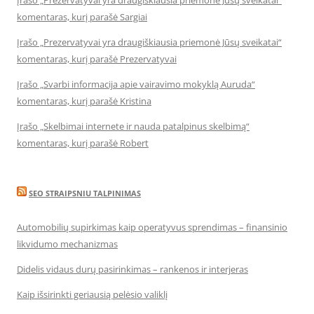
Įrašo „Prezervatyvai yra draugiškiausia priemonė Jūsų sveikatai“
komentaras, kurį parašė Sargiai
Įrašo „Prezervatyvai yra draugiškiausia priemonė Jūsų sveikatai“
komentaras, kurį parašė Prezervatyvai
Įrašo „Svarbi informacija apie vairavimo mokyklą Auruda“
komentaras, kurį parašė Kristina
Įrašo „Skelbimai internete ir nauda patalpinus skelbimą“
komentaras, kurį parašė Robert
SEO STRAIPSNIU TALPINIMAS
Automobilių supirkimas kaip operatyvus sprendimas – finansinio
likvidumo mechanizmas
Didelis vidaus durų pasirinkimas – rankenos ir interjeras
Kaip išsirinkti geriausią pelėsio valiklį