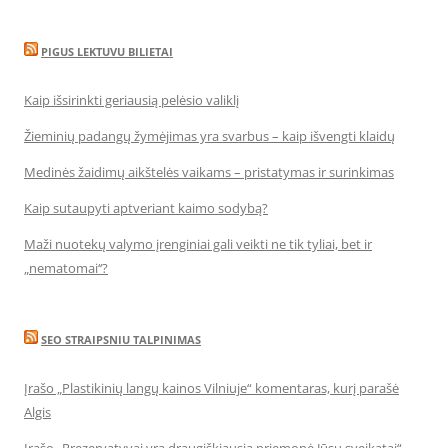
PIGUS LEKTUVU BILIETAI
Kaip išsirinkti geriausią pelėsio valiklį
Žieminių padangų žymėjimas yra svarbus – kaip išvengti klaidų
Medinės žaidimų aikštelės vaikams – pristatymas ir surinkimas
Kaip sutaupyti aptveriant kaimo sodybą?
Maži nuotekų valymo įrenginiai gali veikti ne tik tyliai, bet ir
„nematomai‘‘?
SEO STRAIPSNIU TALPINIMAS
Įrašo „Plastikinių langų kainos Vilniuje“ komentaras, kurį parašė
Algis