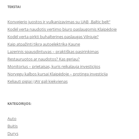
TEKSTAI
Konvejerio juostos ir vulkanizavimas su UAB „Baltic belt“
Kodėl verta naudotis vertimo biuro paslaugomis Klaipėdoje
Kodėl verta pirkti buhalterines paslaugas Vilniuje?
Kaip atpažinti tikrą autoelektriką Kaune
Lazerinis spausdintuvas – praktiškas pasirinkimas
Restauruotos ar naudotos? Kas geriau?
Monitorius – prietaisas, kuris reikalauja investicijos
Norvegų kalbos kursai Klaipėdoje – protinga investicija
Keliauti pigiai į JAV gali kiekvienas
KATEGORIJOS:
Auto
Buitis
Durys