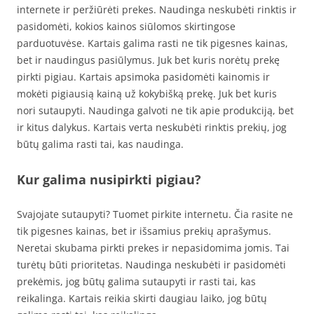
internete ir peržiūrėti prekes. Naudinga neskubėti rinktis ir
pasidomėti, kokios kainos siūlomos skirtingose
parduotuvėse. Kartais galima rasti ne tik pigesnes kainas,
bet ir naudingus pasiūlymus. Juk bet kuris norėtų prekę
pirkti pigiau. Kartais apsimoka pasidomėti kainomis ir
mokėti pigiausią kainą už kokybišką prekę. Juk bet kuris
nori sutaupyti. Naudinga galvoti ne tik apie produkciją, bet
ir kitus dalykus. Kartais verta neskubėti rinktis prekių, jog
būtų galima rasti tai, kas naudinga.
Kur galima nusipirkti pigiau?
Svajojate sutaupyti? Tuomet pirkite internetu. Čia rasite ne
tik pigesnes kainas, bet ir išsamius prekių aprašymus.
Neretai skubama pirkti prekes ir nepasidomima jomis. Tai
turėtų būti prioritetas. Naudinga neskubėti ir pasidomėti
prekėmis, jog būtų galima sutaupyti ir rasti tai, kas
reikalinga. Kartais reikia skirti daugiau laiko, jog būtų