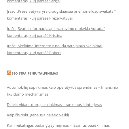
komentaras, kurį parašė Sargiai
Įrašo „Prezervatyvai yra draugiškiausia priemonė Jūsų sveikatai“
komentaras, kurį parašė Prezervatyvai
Įrašo „Svarbi informacija apie vairavimo mokyklą Auruda“
komentaras, kurį parašė Kristina
Įrašo „Skelbimai internete ir nauda patalpinus skelbimą“
komentaras, kurį parašė Robert
SEO STRAIPSNIU TALPINIMAS
Automobilių supirkimas kaip operatyvus sprendimas – finansinio
likvidumo mechanizmas
Didelis vidaus durų pasirinkimas – rankenos ir interjeras
Kaip išsirinkti geriausią pelėsio valiklį
Kam reikalingas padangų žymėjimas – Išsamus paaiškinimas