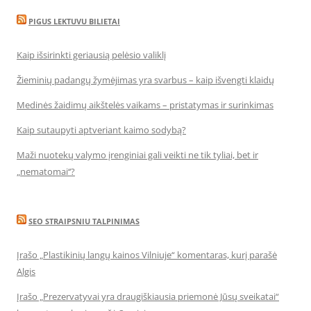
PIGUS LEKTUVU BILIETAI
Kaip išsirinkti geriausią pelėsio valiklį
Žieminių padangų žymėjimas yra svarbus – kaip išvengti klaidų
Medinės žaidimų aikštelės vaikams – pristatymas ir surinkimas
Kaip sutaupyti aptveriant kaimo sodybą?
Maži nuotekų valymo įrenginiai gali veikti ne tik tyliai, bet ir
„nematomai‘‘?
SEO STRAIPSNIU TALPINIMAS
Įrašo „Plastikinių langų kainos Vilniuje“ komentaras, kurį parašė
Algis
Įrašo „Prezervatyvai yra draugiškiausia priemonė Jūsų sveikatai“