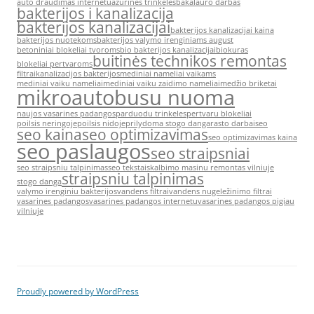
auto draudimas internetu
azurines trinkeles
bakalauro darbas
bakterijos i kanalizacija
bakterijos kanalizacijai
bakterijos kanalizacijai kaina
bakterijos nuotekoms
bakterijos valymo irenginiams august
betoniniai blokeliai tvoroms
bio bakterijos kanalizacijai
biokuras
buitinės technikos remontas
blokeliai pertvaroms
filtrai
kanalizacijos bakterijos
mediniai nameliai vaikams
mediniai vaiku nameliai
mediniai vaiku zaidimo nameliai
medžio briketai
mikroautobusu nuoma
naujos vasarines padangos
parduodu trinkeles
pertvaru blokeliai
poilsis neringoje
poilsis nidoje
prilydoma stogo danga
rasto darbai
seo
seo kaina
seo optimizavimas
seo optimizavimas kaina
seo paslaugos
seo straipsniai
seo straipsniu talpinimas
seo tekstai
skalbimo masinu remontas vilniuje
straipsniu talpinimas
stogo danga
valymo irenginiu bakterijos
vandens filtrai
vandens nugeležinimo filtrai
vasarines padangos
vasarines padangos internetu
vasarines padangos pigiau
vilniuje
Proudly powered by WordPress