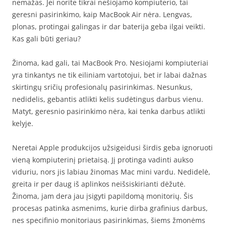
nemažas. Jei norite tikrai nešiojamo kompiuterio, tai
geresni pasirinkimo, kaip MacBook Air nėra. Lengvas,
plonas, protingai galingas ir dar baterija geba ilgai veikti.
Kas gali būti geriau?
Žinoma, kad gali, tai MacBook Pro. Nesiojami kompiuteriai
yra tinkantys ne tik eiliniam vartotojui, bet ir labai dažnas
skirtingų sričių profesionalų pasirinkimas. Nesunkus,
nedidelis, gebantis atlikti kelis sudėtingus darbus vienu.
Matyt, geresnio pasirinkimo nėra, kai tenka darbus atlikti
kelyje.
Neretai Apple produkcijos užsigeidusi širdis geba ignoruoti
vieną kompiuterinį prietaisą. Jį protinga vadinti aukso
viduriu, nors jis labiau žinomas Mac mini vardu. Nedidelė,
greita ir per daug iš aplinkos neišsiskirianti dėžutė.
Žinoma, jam dera jau įsigyti papildomą monitorių. Šis
procesas patinka asmenims, kurie dirba grafinius darbus,
nes specifinio monitoriaus pasirinkimas, šiems žmonėms