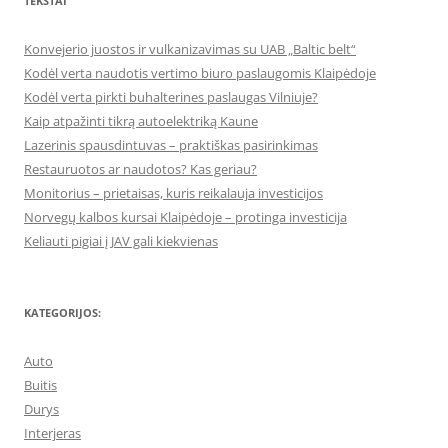
TEKSTAI
Konvejerio juostos ir vulkanizavimas su UAB „Baltic belt“
Kodėl verta naudotis vertimo biuro paslaugomis Klaipėdoje
Kodėl verta pirkti buhalterines paslaugas Vilniuje?
Kaip atpažinti tikrą autoelektriką Kaune
Lazerinis spausdintuvas – praktiškas pasirinkimas
Restauruotos ar naudotos? Kas geriau?
Monitorius – prietaisas, kuris reikalauja investicijos
Norvegų kalbos kursai Klaipėdoje – protinga investicija
Keliauti pigiai į JAV gali kiekvienas
KATEGORIJOS:
Auto
Buitis
Durys
Interjeras