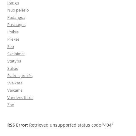
Įranga
Nuo pelėsio
Padangos
Paslaugos
Poilsis
Prekės
Seo
Skelbimai
Statyba
Stilius
Švaros prekės
Sveikata
Vaikams
Vandens filtrai
Zoo
RSS Error:
Retrieved unsupported status code "404"