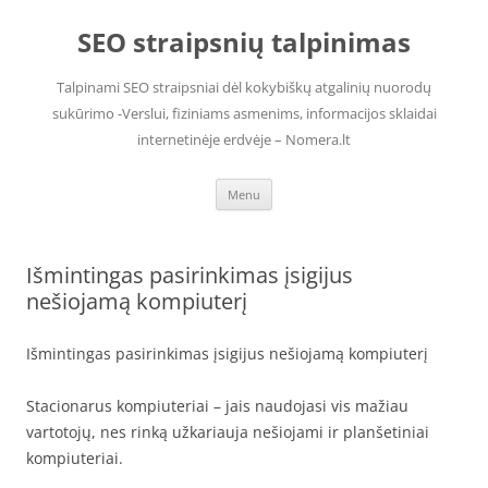
Skip
to
SEO straipsnių talpinimas
content
Talpinami SEO straipsniai dėl kokybiškų atgalinių nuorodų
sukūrimo -Verslui, fiziniams asmenims, informacijos sklaidai
internetinėje erdvėje – Nomera.lt
Menu
Išmintingas pasirinkimas įsigijus
nešiojamą kompiuterį
Išmintingas pasirinkimas įsigijus nešiojamą kompiuterį
Stacionarus kompiuteriai – jais naudojasi vis mažiau
vartotojų, nes rinką užkariauja nešiojami ir planšetiniai
kompiuteriai.