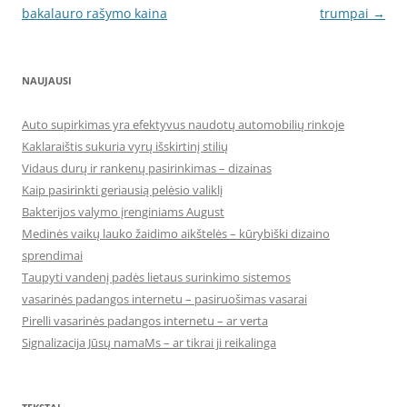
navigation
bakalauro rašymo kaina
trumpai
→
NAUJAUSI
Auto supirkimas yra efektyvus naudotų automobilių rinkoje
Kaklaraištis sukuria vyrų išskirtinį stilių
Vidaus durų ir rankenų pasirinkimas – dizainas
Kaip pasirinkti geriausią pelėsio valiklį
Bakterijos valymo įrenginiams August
Medinės vaikų lauko žaidimo aikštelės – kūrybiški dizaino
sprendimai
Taupyti vandenį padės lietaus surinkimo sistemos
vasarinės padangos internetu – pasiruošimas vasarai
Pirelli vasarinės padangos internetu – ar verta
Signalizacija Jūsų namaMs – ar tikrai ji reikalinga