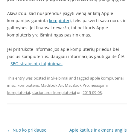
Akivaizdu, kad nusprendus įsigyti vieną ar kitą Apple
kompanijos gamintą
kompiuterį
, teks pasverti savo norus ir
galimybes. Jei finansai nevaržo, tai bet kuris Apple
kompiuteris yra išmintingas pasirinkimas.
Jei pritrūkote informacijos apie kompiuterių priedus bei
pačius kompiuterius, daugiau informacijos gauti galite ČIA
–
SEO straipsnių talpinimas
.
This entry was posted in
Skelbimai
and tagged
apple kompiuteriai
,
imac
,
kompiuteris
,
MacBook Air
,
MacBook Pro
,
nesiojami
kompiuteriai
,
stacionarus kompiuteriai
on
2015-09-08
.
Post
←
Nuo ko priklauso
Apie katilus ir akmens anglis