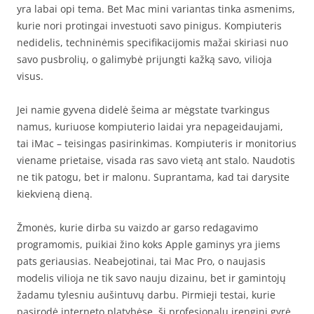
yra labai opi tema. Bet Mac mini variantas tinka asmenims,
kurie nori protingai investuoti savo pinigus. Kompiuteris
nedidelis, techninėmis specifikacijomis mažai skiriasi nuo
savo pusbrolių, o galimybė prijungti kažką savo, vilioja
visus.
Jei namie gyvena didelė šeima ar mėgstate tvarkingus
namus, kuriuose kompiuterio laidai yra nepageidaujami,
tai iMac – teisingas pasirinkimas. Kompiuteris ir monitorius
viename prietaise, visada ras savo vietą ant stalo. Naudotis
ne tik patogu, bet ir malonu. Suprantama, kad tai darysite
kiekvieną dieną.
Žmonės, kurie dirba su vaizdo ar garso redagavimo
programomis, puikiai žino koks Apple gaminys yra jiems
pats geriausias. Neabejotinai, tai Mac Pro, o naujasis
modelis vilioja ne tik savo nauju dizainu, bet ir gamintojų
žadamu tylesniu aušintuvų darbu. Pirmieji testai, kurie
pasirodė interneto platybėse, šį profesionalų įrenginį gyrė.