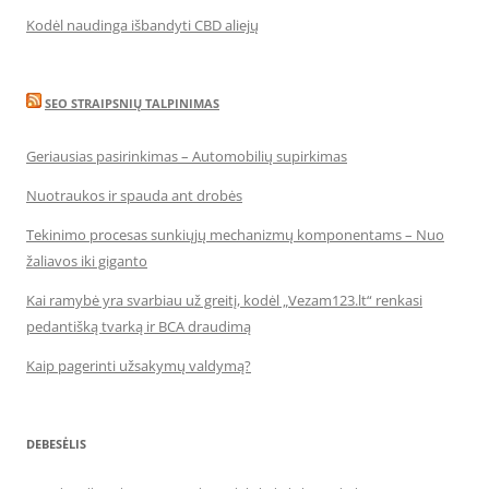
Kodėl naudinga išbandyti CBD aliejų
SEO STRAIPSNIŲ TALPINIMAS
Geriausias pasirinkimas – Automobilių supirkimas
Nuotraukos ir spauda ant drobės
Tekinimo procesas sunkiųjų mechanizmų komponentams – Nuo
žaliavos iki giganto
Kai ramybė yra svarbiau už greitį, kodėl „Vezam123.lt“ renkasi
pedantišką tvarką ir BCA draudimą
Kaip pagerinti užsakymų valdymą?
DEBESĖLIS