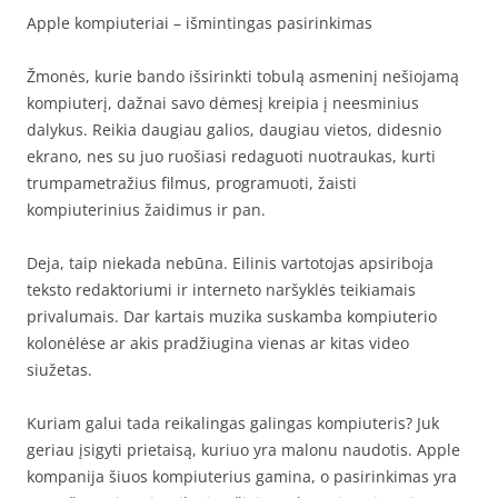
Apple kompiuteriai – išmintingas pasirinkimas
Žmonės, kurie bando išsirinkti tobulą asmeninį nešiojamą
kompiuterį, dažnai savo dėmesį kreipia į neesminius
dalykus. Reikia daugiau galios, daugiau vietos, didesnio
ekrano, nes su juo ruošiasi redaguoti nuotraukas, kurti
trumpametražius filmus, programuoti, žaisti
kompiuterinius žaidimus ir pan.
Deja, taip niekada nebūna. Eilinis vartotojas apsiriboja
teksto redaktoriumi ir interneto naršyklės teikiamais
privalumais. Dar kartais muzika suskamba kompiuterio
kolonėlėse ar akis pradžiugina vienas ar kitas video
siužetas.
Kuriam galui tada reikalingas galingas kompiuteris? Juk
geriau įsigyti prietaisą, kuriuo yra malonu naudotis. Apple
kompanija šiuos kompiuterius gamina, o pasirinkimas yra