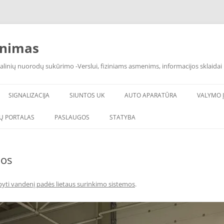
inimas
alinių nuorodų sukūrimo -Verslui, fiziniams asmenims, informacijos sklaidai 
SIGNALIZACIJA
SIUNTOS UK
AUTO APARATŪRA
VALYMO Į
Ų PORTALAS
PASLAUGOS
STATYBA
mos
yti vandenį padės lietaus surinkimo sistemos
.