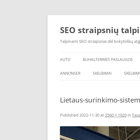
Skip
to
content
SEO straipsnių talp
Talpinami SEO straipsniai dėl kokybiškų atg
AUTO
BUHALTERINĖS PASLAUGOS
ANNONSER
SKELBIMAI
SKELBIM
Lietaus-surinkimo-siste
Published
2022-11-30
at
2560 × 1920
in
Taup